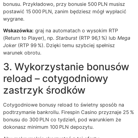
bonusu. Przykładowo, przy bonusie 500 PLN musisz
postawić 15 000 PLN, zanim będziesz mógł wypłacić
wygrane.
Wskazówka:
graj na automatach o wysokim RTP
(Return to Player), np.
Starburst
(RTP 96,1 %) lub
Mega
Joker
(RTP 99 %). Dzięki temu szybciej spełnisz
warunek obrotu.
3. Wykorzystanie bonusów
reload – cotygodniowy
zastrzyk środków
Cotygodniowe bonusy reload to świetny sposób na
podtrzymanie bankrollu. Firespin Casino przyznaje 25 %
bonusu do 300 PLN co tydzień, pod warunkiem że
dokonasz minimum 100 PLN depozytu.