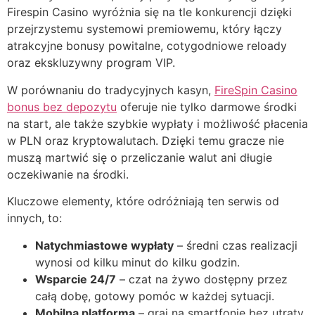
Firespin Casino wyróżnia się na tle konkurencji dzięki
przejrzystemu systemowi premiowemu, który łączy
atrakcyjne bonusy powitalne, cotygodniowe reloady
oraz ekskluzywny program VIP.
W porównaniu do tradycyjnych kasyn,
FireSpin Casino
bonus bez depozytu
oferuje nie tylko darmowe środki
na start, ale także szybkie wypłaty i możliwość płacenia
w PLN oraz kryptowalutach. Dzięki temu gracze nie
muszą martwić się o przeliczanie walut ani długie
oczekiwanie na środki.
Kluczowe elementy, które odróżniają ten serwis od
innych, to:
Natychmiastowe wypłaty
– średni czas realizacji
wynosi od kilku minut do kilku godzin.
Wsparcie 24/7
– czat na żywo dostępny przez
całą dobę, gotowy pomóc w każdej sytuacji.
Mobilna platforma
– graj na smartfonie bez utraty