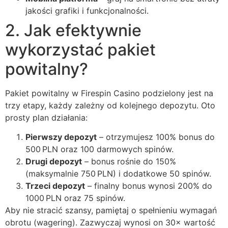
jakości grafiki i funkcjonalności.
2. Jak efektywnie
wykorzystać pakiet
powitalny?
Pakiet powitalny w Firespin Casino podzielony jest na
trzy etapy, każdy zależny od kolejnego depozytu. Oto
prosty plan działania:
Pierwszy depozyt
– otrzymujesz 100% bonus do
500 PLN oraz 100 darmowych spinów.
Drugi depozyt
– bonus rośnie do 150%
(maksymalnie 750 PLN) i dodatkowe 50 spinów.
Trzeci depozyt
– finalny bonus wynosi 200% do
1000 PLN oraz 75 spinów.
Aby nie stracić szansy, pamiętaj o spełnieniu wymagań
obrotu (wagering). Zazwyczaj wynosi on 30× wartość