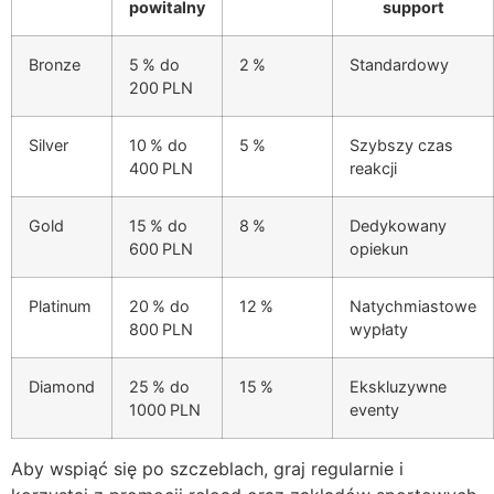
powitalny
support
Bronze
5 % do
2 %
Standardowy
200 PLN
Silver
10 % do
5 %
Szybszy czas
400 PLN
reakcji
Gold
15 % do
8 %
Dedykowany
600 PLN
opiekun
Platinum
20 % do
12 %
Natychmiastowe
800 PLN
wypłaty
Diamond
25 % do
15 %
Ekskluzywne
1000 PLN
eventy
Aby wspiąć się po szczeblach, graj regularnie i