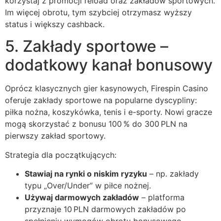
korzystaj z promocji reload oraz zakładów sportowych.
Im więcej obrotu, tym szybciej otrzymasz wyższy
status i większy cashback.
5. Zakłady sportowe –
dodatkowy kanał bonusowy
Oprócz klasycznych gier kasynowych, Firespin Casino
oferuje zakłady sportowe na popularne dyscypliny:
piłka nożna, koszykówka, tenis i e-sporty. Nowi gracze
mogą skorzystać z bonusu 100 % do 300 PLN na
pierwszy zakład sportowy.
Strategia dla początkujących:
Stawiaj na rynki o niskim ryzyku
– np. zakłady
typu „Over/Under” w piłce nożnej.
Używaj darmowych zakładów
– platforma
przyznaje 10 PLN darmowych zakładów po