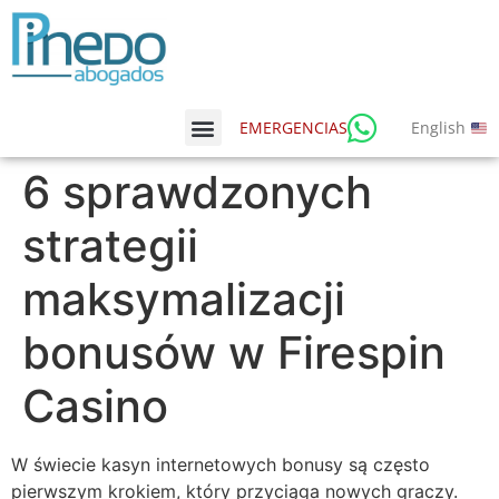
English
EMERGENCIAS
6 sprawdzonych
strategii
maksymalizacji
bonusów w Firespin
Casino
W świecie kasyn internetowych bonusy są często
pierwszym krokiem, który przyciąga nowych graczy.