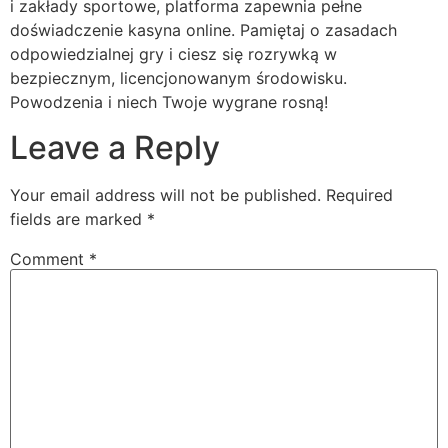
i zakłady sportowe, platforma zapewnia pełne
doświadczenie kasyna online. Pamiętaj o zasadach
odpowiedzialnej gry i ciesz się rozrywką w
bezpiecznym, licencjonowanym środowisku.
Powodzenia i niech Twoje wygrane rosną!
Leave a Reply
Your email address will not be published.
Required
fields are marked
*
Comment
*