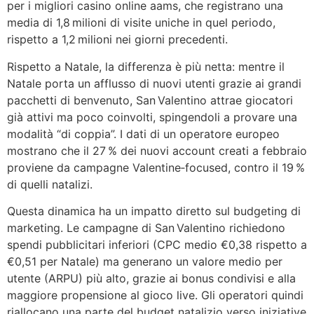
per i migliori casino online aams, che registrano una
media di 1,8 milioni di visite uniche in quel periodo,
rispetto a 1,2 milioni nei giorni precedenti.
Rispetto a Natale, la differenza è più netta: mentre il
Natale porta un afflusso di nuovi utenti grazie ai grandi
pacchetti di benvenuto, San Valentino attrae giocatori
già attivi ma poco coinvolti, spingendoli a provare una
modalità “di coppia”. I dati di un operatore europeo
mostrano che il 27 % dei nuovi account creati a febbraio
proviene da campagne Valentine‑focused, contro il 19 %
di quelli natalizi.
Questa dinamica ha un impatto diretto sul budgeting di
marketing. Le campagne di San Valentino richiedono
spendi pubblicitari inferiori (CPC medio €0,38 rispetto a
€0,51 per Natale) ma generano un valore medio per
utente (ARPU) più alto, grazie ai bonus condivisi e alla
maggiore propensione al gioco live. Gli operatori quindi
riallocano una parte del budget natalizio verso iniziative