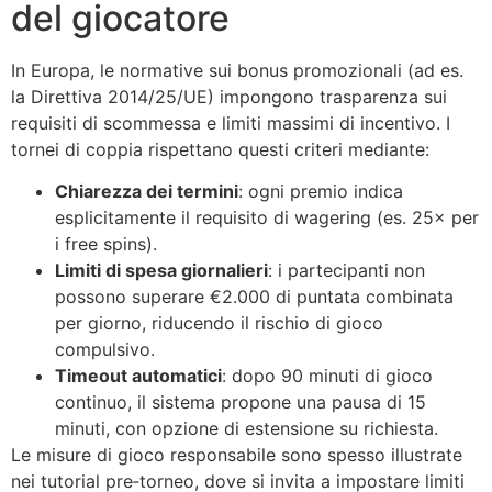
del giocatore
In Europa, le normative sui bonus promozionali (ad es.
la Direttiva 2014/25/UE) impongono trasparenza sui
requisiti di scommessa e limiti massimi di incentivo. I
tornei di coppia rispettano questi criteri mediante:
Chiarezza dei termini
: ogni premio indica
esplicitamente il requisito di wagering (es. 25× per
i free spins).
Limiti di spesa giornalieri
: i partecipanti non
possono superare €2.000 di puntata combinata
per giorno, riducendo il rischio di gioco
compulsivo.
Timeout automatici
: dopo 90 minuti di gioco
continuo, il sistema propone una pausa di 15
minuti, con opzione di estensione su richiesta.
Le misure di gioco responsabile sono spesso illustrate
nei tutorial pre‑torneo, dove si invita a impostare limiti