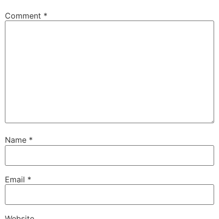
Comment
*
Name
*
Email
*
Website