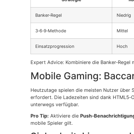
Banker‑Regel
Niedrig
3‑6‑9‑Methode
Mittel
Einsatzprogression
Hoch
Expert Advice: Kombiniere die Banker‑Regel m
Mobile Gaming: Baccar
Heutzutage spielen die meisten Nutzer über S
erfordert. Die Ladezeiten sind dank HTML5‑O
unterwegs verfügbar.
Pro Tip:
Aktiviere die
Push‑Benachrichtigun
mobile Spieler gilt.