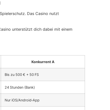
n
Spielerschutz. Das Casino nutzt
asino unterstützt dich dabei mit einem
Konkurrent A
Bis zu 500 € + 50 FS
24 Stunden (Bank)
Nur iOS/Android‑App