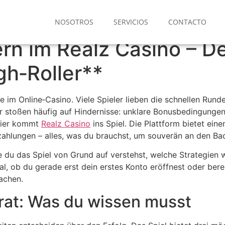
NOSOTROS
SERVICIOS
CONTACTO
ern im Realz Casino – 
gh‑Roller**
le im Online‑Casino. Viele Spieler lieben die schnellen Rund
stoßen häufig auf Hindernisse: unklare Bonusbedingungen
 hier kommt
Realz Casino
ins Spiel. Die Plattform bietet ei
ahlungen – alles, was du brauchst, um souverän an den Bac
 du das Spiel von Grund auf verstehst, welche Strategien w
, ob du gerade erst dein erstes Konto eröffnest oder bereits
achen.
rat: Was du wissen musst