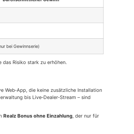
nur bei Gewinnserie)
 das Risiko stark zu erhöhen.
e Web‑App, die keine zusätzliche Installation
erwaltung bis Live‑Dealer‑Stream – sind
en
Realz Bonus ohne Einzahlung
, der nur für