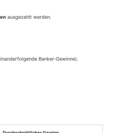
ten
ausgezahlt werden.
feinanderfolgende Banker‑Gewinne).
Durchschnittlicher Gewinn