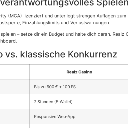
 verantwortungsvolles Spiele
ity (MGA) lizenziert und unterliegt strengen Auflagen zum 
bstsperre, Einzahlungslimits und Verlustwarnungen.
ielen – setze dir ein Budget und halte dich daran. Realz C
shboard.
o vs. klassische Konkurrenz
Realz Casino
Bis zu 600 € + 100 FS
2 Stunden (E‑Wallet)
Responsive Web‑App