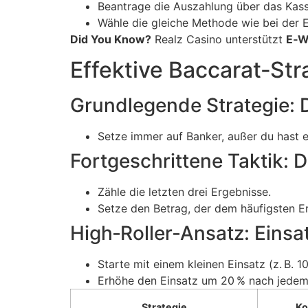
Beantrage die Auszahlung über das Kas
Wähle die gleiche Methode wie bei der E
Did You Know?
Realz Casino unterstützt
E‑W
Effektive Baccarat‑Str
Grundlegende Strategie: 
Setze immer auf Banker, außer du hast e
Fortgeschrittene Taktik: 
Zähle die letzten drei Ergebnisse.
Setze den Betrag, der dem häufigsten Erge
High‑Roller‑Ansatz: Einsa
Starte mit einem kleinen Einsatz (z. B. 10
Erhöhe den Einsatz um 20 % nach jedem 
Strategie
Ko