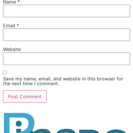
Name
*
Email
*
Website
Save my name, email, and website in this browser for
the next time I comment.