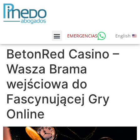
English
EMERGENCIAS
BetonRed Casino –
Wasza Brama
wejściowa do
Fascynującej Gry
Online