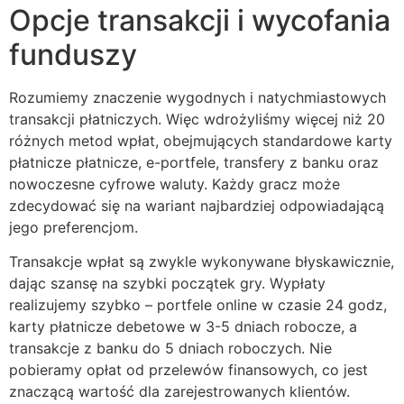
Opcje transakcji i wycofania
funduszy
Rozumiemy znaczenie wygodnych i natychmiastowych
transakcji płatniczych. Więc wdrożyliśmy więcej niż 20
różnych metod wpłat, obejmujących standardowe karty
płatnicze płatnicze, e-portfele, transfery z banku oraz
nowoczesne cyfrowe waluty. Każdy gracz może
zdecydować się na wariant najbardziej odpowiadającą
jego preferencjom.
Transakcje wpłat są zwykle wykonywane błyskawicznie,
dając szansę na szybki początek gry. Wypłaty
realizujemy szybko – portfele online w czasie 24 godz,
karty płatnicze debetowe w 3-5 dniach robocze, a
transakcje z banku do 5 dniach roboczych. Nie
pobieramy opłat od przelewów finansowych, co jest
znaczącą wartość dla zarejestrowanych klientów.