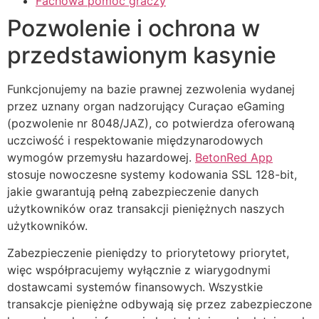
Fachowa pomoc graczy
Pozwolenie i ochrona w
przedstawionym kasynie
Funkcjonujemy na bazie prawnej zezwolenia wydanej
przez uznany organ nadzorujący Curaçao eGaming
(pozwolenie nr 8048/JAZ), co potwierdza oferowaną
uczciwość i respektowanie międzynarodowych
wymogów przemysłu hazardowej.
BetonRed App
stosuje nowoczesne systemy kodowania SSL 128-bit,
jakie gwarantują pełną zabezpieczenie danych
użytkowników oraz transakcji pieniężnych naszych
użytkowników.
Zabezpieczenie pieniędzy to priorytetowy priorytet,
więc współpracujemy wyłącznie z wiarygodnymi
dostawcami systemów finansowych. Wszystkie
transakcje pieniężne odbywają się przez zabezpieczone