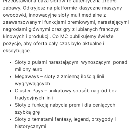
Przedstawiona baza slotów to autentyczna źródło
zabawy. Odkryjesz na platformie klasyczne maszyny
owocówki, innowacyjne sloty multimedialne z
zaawansowanymi funkcjami premiowymi, narastającymi
nagrodami głównymi oraz gry z lubianych franczyz
kinowych i produkcji. Co MC publikujemy świeże
pozycje, aby oferta cały czas było aktualne i
ekscytujące.
Sloty z pulami narastającymi wynoszącymi ponad
miliony euro
Megaways – sloty z zmienną ilością linii
wygrywających
Cluster Pays – unikatowy sposób nagród bez
tradycyjnych linii
Sloty z funkcją nabycia premii dla ceniących
szybką grę
Sloty z tematami fantasy, legend, przygody i
historycznymi