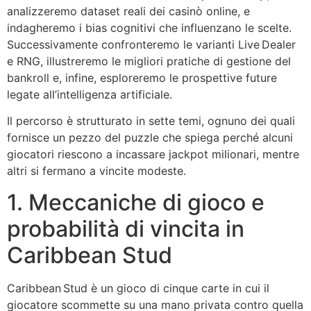
analizzeremo dataset reali dei casinò online, e
indagheremo i bias cognitivi che influenzano le scelte.
Successivamente confronteremo le varianti Live Dealer
e RNG, illustreremo le migliori pratiche di gestione del
bankroll e, infine, esploreremo le prospettive future
legate all’intelligenza artificiale.
Il percorso è strutturato in sette temi, ognuno dei quali
fornisce un pezzo del puzzle che spiega perché alcuni
giocatori riescono a incassare jackpot milionari, mentre
altri si fermano a vincite modeste.
1. Meccaniche di gioco e
probabilità di vincita in
Caribbean Stud
Caribbean Stud è un gioco di cinque carte in cui il
giocatore scommette su una mano privata contro quella