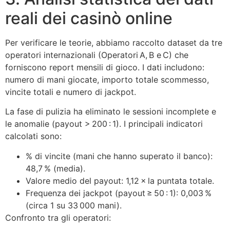
reali dei casinò online
Per verificare le teorie, abbiamo raccolto dataset da tre
operatori internazionali (Operatori A, B e C) che
forniscono report mensili di gioco. I dati includono:
numero di mani giocate, importo totale scommesso,
vincite totali e numero di jackpot.
La fase di pulizia ha eliminato le sessioni incomplete e
le anomalie (payout > 200 : 1). I principali indicatori
calcolati sono:
% di vincite (mani che hanno superato il banco):
48,7 % (media).
Valore medio del payout: 1,12 × la puntata totale.
Frequenza dei jackpot (payout ≥ 50 : 1): 0,003 %
(circa 1 su 33 000 mani).
Confronto tra gli operatori: