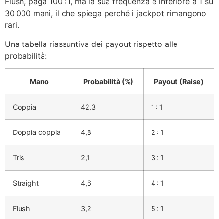
Flush, paga 100 : 1, ma la sua frequenza è inferiore a 1 su
30 000 mani, il che spiega perché i jackpot rimangono
rari.
Una tabella riassuntiva dei payout rispetto alle
probabilità:
Mano
Probabilità (%)
Payout (Raise)
Coppia
42,3
1 : 1
Doppia coppia
4,8
2 : 1
Tris
2,1
3 : 1
Straight
4,6
4 : 1
Flush
3,2
5 : 1