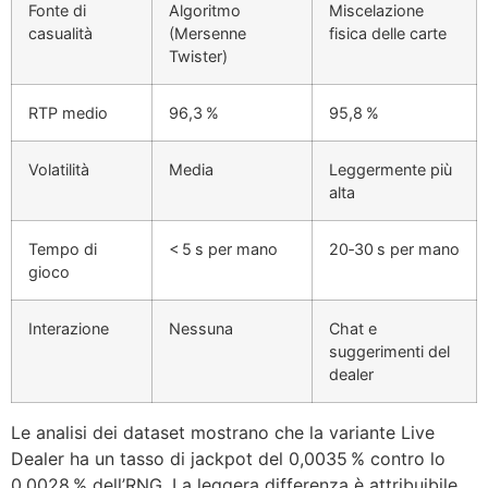
Fonte di
Algoritmo
Miscelazione
casualità
(Mersenne
fisica delle carte
Twister)
RTP medio
96,3 %
95,8 %
Volatilità
Media
Leggermente più
alta
Tempo di
< 5 s per mano
20‑30 s per mano
gioco
Interazione
Nessuna
Chat e
suggerimenti del
dealer
Le analisi dei dataset mostrano che la variante Live
Dealer ha un tasso di jackpot del 0,0035 % contro lo
0,0028 % dell’RNG. La leggera differenza è attribuibile