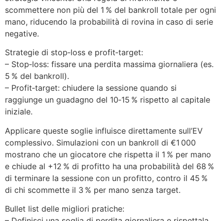
scommettere non più del 1 % del bankroll totale per ogni
mano, riducendo la probabilità di rovina in caso di serie
negative.
Strategie di stop‑loss e profit‑target:
– Stop‑loss: fissare una perdita massima giornaliera (es.
5 % del bankroll).
– Profit‑target: chiudere la sessione quando si
raggiunge un guadagno del 10‑15 % rispetto al capitale
iniziale.
Applicare queste soglie influisce direttamente sull’EV
complessivo. Simulazioni con un bankroll di €1 000
mostrano che un giocatore che rispetta il 1 % per mano
e chiude al +12 % di profitto ha una probabilità del 68 %
di terminare la sessione con un profitto, contro il 45 %
di chi scommette il 3 % per mano senza target.
Bullet list delle migliori pratiche:
– Definisci una soglia di perdita giornaliera e rispettala