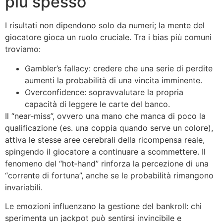
più spesso
I risultati non dipendono solo da numeri; la mente del
giocatore gioca un ruolo cruciale. Tra i bias più comuni
troviamo:
Gambler’s fallacy: credere che una serie di perdite
aumenti la probabilità di una vincita imminente.
Overconfidence: sopravvalutare la propria
capacità di leggere le carte del banco.
Il “near‑miss”, ovvero una mano che manca di poco la
qualificazione (es. una coppia quando serve un colore),
attiva le stesse aree cerebrali della ricompensa reale,
spingendo il giocatore a continuare a scommettere. Il
fenomeno del “hot‑hand” rinforza la percezione di una
“corrente di fortuna”, anche se le probabilità rimangono
invariabili.
Le emozioni influenzano la gestione del bankroll: chi
sperimenta un jackpot può sentirsi invincibile e