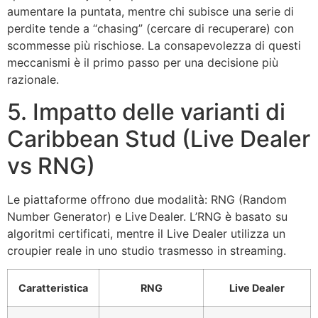
aumentare la puntata, mentre chi subisce una serie di
perdite tende a “chasing” (cercare di recuperare) con
scommesse più rischiose. La consapevolezza di questi
meccanismi è il primo passo per una decisione più
razionale.
5. Impatto delle varianti di
Caribbean Stud (Live Dealer
vs RNG)
Le piattaforme offrono due modalità: RNG (Random
Number Generator) e Live Dealer. L’RNG è basato su
algoritmi certificati, mentre il Live Dealer utilizza un
croupier reale in uno studio trasmesso in streaming.
Caratteristica
RNG
Live Dealer