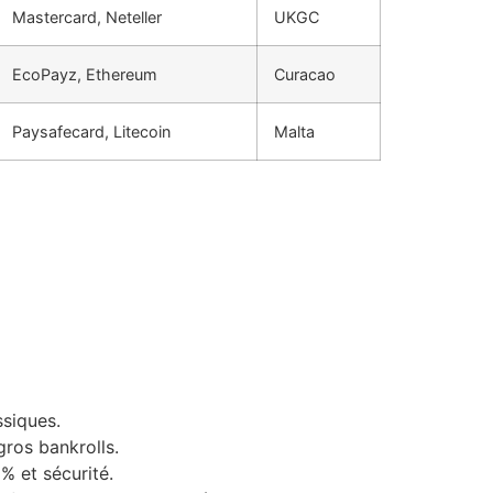
Mastercard, Neteller
UKGC
EcoPayz, Ethereum
Curacao
Paysafecard, Litecoin
Malta
ssiques.
gros bankrolls.
% et sécurité.