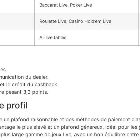
Baccarat Live, Poker Live
Roulette Live, Casino Hold’em Live
All live tables
ces.
mmunication du dealer.
n et le crédit du cashback.
re pesant 3,3 points.
 profil
fre un plafond raisonnable et des méthodes de paiement cla
tage le plus élevé et un plafond généreux, idéal pour les 
plus large gamme de jeux live, avec un bon équilibre entre 