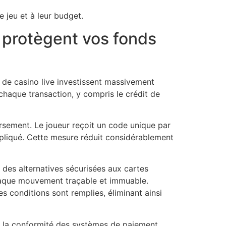
 jeu et à leur budget.
 protègent vos fonds
s de casino live investissent massivement
chaque transaction, y compris le crédit de
rsement. Le joueur reçoit un code unique par
appliqué. Cette mesure réduit considérablement
 des alternatives sécurisées aux cartes
chaque mouvement traçable et immuable.
s conditions sont remplies, éliminant ainsi
 la conformité des systèmes de paiement.