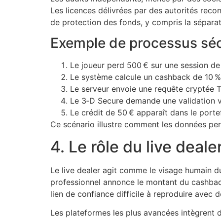
Les licences délivrées par des autorités re
de protection des fonds, y compris la sépara
Exemple de processus séc
Le joueur perd 500 € sur une session de 
Le système calcule un cashback de 10 %
Le serveur envoie une requête cryptée 
Le 3‑D Secure demande une validation 
Le crédit de 50 € apparaît dans le portef
Ce scénario illustre comment les données pers
4. Le rôle du live deal
Le live dealer agit comme le visage humain du
professionnel annonce le montant du cashback
lien de confiance difficile à reproduire avec
Les plateformes les plus avancées intègrent d