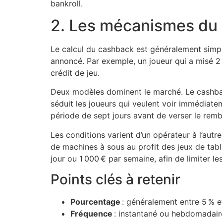
bankroll.
2. Les mécanismes du 
Le calcul du cashback est généralement simple 
annoncé. Par exemple, un joueur qui a misé 2
crédit de jeu.
Deux modèles dominent le marché. Le cashback
séduit les joueurs qui veulent voir immédiate
période de sept jours avant de verser le rem
Les conditions varient d’un opérateur à l’aut
de machines à sous au profit des jeux de ta
jour ou 1 000 € par semaine, afin de limiter le
Points clés à retenir
Pourcentage
: généralement entre 5 % e
Fréquence
: instantané ou hebdomadaire,