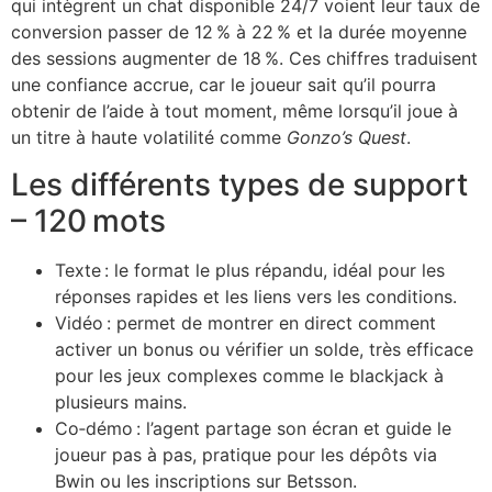
qui intègrent un chat disponible 24/7 voient leur taux de
conversion passer de 12 % à 22 % et la durée moyenne
des sessions augmenter de 18 %. Ces chiffres traduisent
une confiance accrue, car le joueur sait qu’il pourra
obtenir de l’aide à tout moment, même lorsqu’il joue à
un titre à haute volatilité comme
Gonzo’s Quest
.
Les différents types de support
– 120 mots
Texte : le format le plus répandu, idéal pour les
réponses rapides et les liens vers les conditions.
Vidéo : permet de montrer en direct comment
activer un bonus ou vérifier un solde, très efficace
pour les jeux complexes comme le blackjack à
plusieurs mains.
Co‑démo : l’agent partage son écran et guide le
joueur pas à pas, pratique pour les dépôts via
Bwin ou les inscriptions sur Betsson.