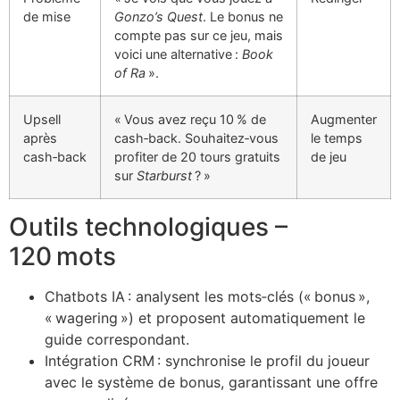
de mise
Gonzo’s Quest
. Le bonus ne
compte pas sur ce jeu, mais
voici une alternative :
Book
of Ra
».
Upsell
« Vous avez reçu 10 % de
Augmenter
après
cash‑back. Souhaitez‑vous
le temps
cash‑back
profiter de 20 tours gratuits
de jeu
sur
Starburst
? »
Outils technologiques –
120 mots
Chatbots IA : analysent les mots‑clés (« bonus »,
« wagering ») et proposent automatiquement le
guide correspondant.
Intégration CRM : synchronise le profil du joueur
avec le système de bonus, garantissant une offre