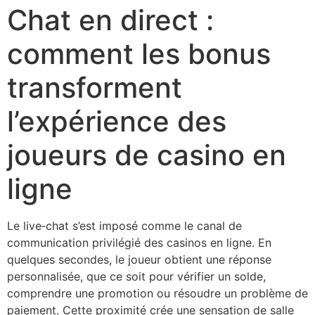
Chat en direct :
comment les bonus
transforment
l’expérience des
joueurs de casino en
ligne
Le live‑chat s’est imposé comme le canal de
communication privilégié des casinos en ligne. En
quelques secondes, le joueur obtient une réponse
personnalisée, que ce soit pour vérifier un solde,
comprendre une promotion ou résoudre un problème de
paiement. Cette proximité crée une sensation de salle