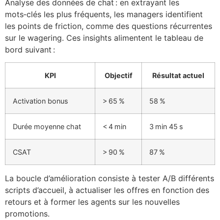
Analyse des données de chat : en extrayant les
mots‑clés les plus fréquents, les managers identifient
les points de friction, comme des questions récurrentes
sur le wagering. Ces insights alimentent le tableau de
bord suivant :
KPI
Objectif
Résultat actuel
Activation bonus
> 65 %
58 %
Durée moyenne chat
< 4 min
3 min 45 s
CSAT
> 90 %
87 %
La boucle d’amélioration consiste à tester A/B différents
scripts d’accueil, à actualiser les offres en fonction des
retours et à former les agents sur les nouvelles
promotions.