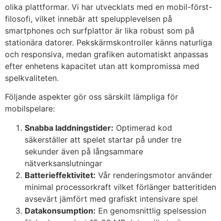
olika plattformar. Vi har utvecklats med en mobil-först-
filosofi, vilket innebär att spelupplevelsen på
smartphones och surfplattor är lika robust som på
stationära datorer. Pekskärmskontroller känns naturliga
och responsiva, medan grafiken automatiskt anpassas
efter enhetens kapacitet utan att kompromissa med
spelkvaliteten.
Följande aspekter gör oss särskilt lämpliga för
mobilspelare:
Snabba laddningstider:
Optimerad kod
säkerställer att spelet startar på under tre
sekunder även på långsammare
nätverksanslutningar
Batterieffektivitet:
Vår renderingsmotor använder
minimal processorkraft vilket förlänger batteritiden
avsevärt jämfört med grafiskt intensivare spel
Datakonsumption:
En genomsnittlig spelsession