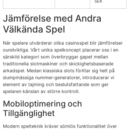
SEK
Jämförelse med Andra
Välkända Spel
När spelare utvärderar olika casinospel blir jämförelser
oundvikliga. Vårt unika spelkoncept placerar oss i en
särskild kategori som överbryggar gapet mellan
traditionella slotmaskiner och skickighetsbaserade
arkadspel. Medan klassiska slots förlitar sig helt på
slumpmässiga nummer-generatorer, introducerar vi
element av tajming och beslutsfattande som ger
spelaren känslan av större kontroll.
Mobiloptimering och
Tillgänglighet
Modern spelteknik kräver sömlös funktionalitet över