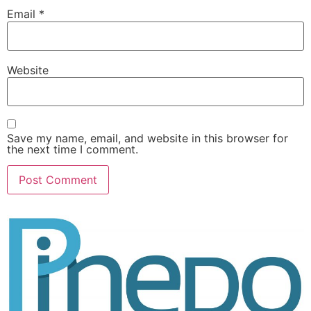
Email
*
Website
Save my name, email, and website in this browser for
the next time I comment.