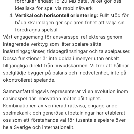
förbrukar endast 15-20 MB data, vilket gör oss
idealiska för spel via mobilnätverk
Vertikal och horisontell orientering:
Fullt stöd för
båda skärmlägen ger spelaren frihet att välja sin
föredragna spelstil
Vårt engagemang för ansvarsspel reflekteras genom
integrerade verktyg som låter spelare sätta
insättningsgränser, tidsbegränsningar och ta spelpauser.
Dessa funktioner är inte dolda i menyer utan enkelt
tillgängliga direkt från huvudskärmen. Vi tror att hållbar
spelglädje bygger på balans och medvetenhet, inte på
okontrollerat spelande.
Sammanfattningsvis representerar vi en evolution inom
casinospel där innovation möter pålitlighet.
Kombinationen av verifierad rättvisa, engagerande
spelmekanik och generösa utbetalningar har etablerat
oss som ett förstahands val för tusentals spelare över
hela Sverige och internationellt.