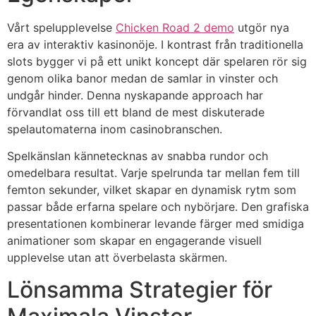
Vårt spelupplevelse
Chicken Road 2 demo
utgör nya
era av interaktiv kasinonöje. I kontrast från traditionella
slots bygger vi på ett unikt koncept där spelaren rör sig
genom olika banor medan de samlar in vinster och
undgår hinder. Denna nyskapande approach har
förvandlat oss till ett bland de mest diskuterade
spelautomaterna inom casinobranschen.
Spelkänslan kännetecknas av snabba rundor och
omedelbara resultat. Varje spelrunda tar mellan fem till
femton sekunder, vilket skapar en dynamisk rytm som
passar både erfarna spelare och nybörjare. Den grafiska
presentationen kombinerar levande färger med smidiga
animationer som skapar en engagerande visuell
upplevelse utan att överbelasta skärmen.
Lönsamma Strategier för