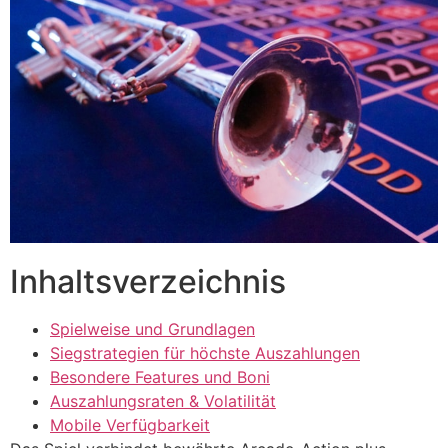
Inhaltsverzeichnis
Spielweise und Grundlagen
Siegstrategien für höchste Auszahlungen
Besondere Features und Boni
Auszahlungsraten & Volatilität
Mobile Verfügbarkeit