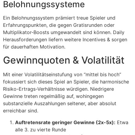
Belohnungssysteme
Ein Belohnungssystem prämiert treue Spieler und
Erfahrungspunkten, die gegen Gratisrunden oder
Multiplikator-Boosts umgewandelt sind können. Daily
Herausforderungen liefern weitere Incentives & sorgen
für dauerhaften Motivation.
Gewinnquoten & Volatilität
Mit einer Volatilitätseinstufung von “mittel bis hoch”
fokussiert sich dieses Spiel an Spieler, die harmonische
Risiko-Ertrags-Verhältnisse würdigen. Niedrigere
Gewinne treten regelmäßig auf, wohingegen
substanzielle Auszahlungen seltener, aber absolut
erreichbar sind.
Auftretensrate geringer Gewinne (2x-5x):
Etwa
alle 3. zu vierte Runde