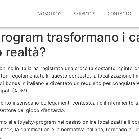
NOSOTROS
SERVICIOS
CONTACTO
rogram trasformano i c
o realtà?
online in Italia ha registrato una crescita costante, spinto 
tori regolamentati. In questo contesto, la localizzazione lin
i di bonus in italiano è diventato un requisito per conquistar
opoli (ADM).
ento inseriscano collegamenti contestuali è il riferimento 
 settore del gioco d’azzardo.
orno alle loyalty‑program nei casinò online localizzati e li 
shback, la gamification e la normativa italiana, fornendo al l
.