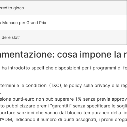
credito gioco
a Monaco per Grand Prix
delle slot”
amentazione: cosa impone la n
a introdotto specifiche disposizioni per i programmi di fede
 termini e le condizioni (T&C), le policy sulla privacy e le 
.
ersione punti‑euro non può superare 1 % senza previa appro
ito pubblicizzare premi “garantiti” senza specificare le sog
ortare sanzioni che vanno dal blocco temporaneo della licen
l’ADM, indicando il numero di punti assegnati, i premi erogat