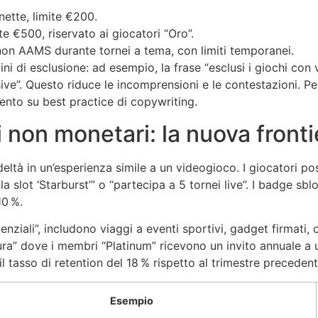
ette, limite €200.
e €500, riservato ai giocatori “Oro”.
 non AAMS durante tornei a tema, con limiti temporanei.
ni di esclusione: ad esempio, la frase “esclusi i giochi con vo
ssive”. Questo riduce le incomprensioni e le contestazioni. P
mento su best practice di copywriting.
 non monetari: la nuova frontie
deltà in un’esperienza simile a un videogioco. I giocatori
 slot ‘Starburst’” o “partecipa a 5 tornei live”. I badge s
10 %.
ziali”, includono viaggi a eventi sportivi, gadget firmati, o 
ura” dove i membri “Platinum” ricevono un invito annuale a u
l tasso di retention del 18 % rispetto al trimestre precedent
Esempio