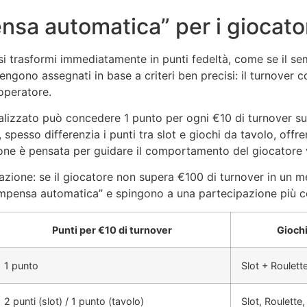
ensa automatica” per i giocatori
i trasformi immediatamente in punti fedeltà, come se il sem
vengono assegnati in base a criteri ben precisi: il turnover c
l’operatore.
alizzato può concedere 1 punto per ogni €10 di turnover s
e, spesso differenzia i punti tra slot e giochi da tavolo, off
ione è pensata per guidare il comportamento del giocatore ve
vazione: se il giocatore non supera €100 di turnover in un 
compensa automatica” e spingono a una partecipazione più 
Punti per €10 di turnover
Giochi
1 punto
Slot + Roulett
2 punti (slot) / 1 punto (tavolo)
Slot, Roulette,