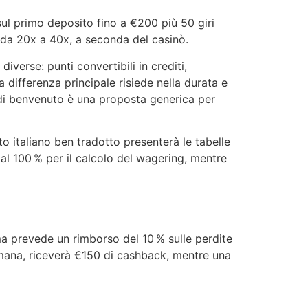
sul primo deposito fino a €200 più 50 giri
 da 20x a 40x, a seconda del casinò.
verse: punti convertibili in crediti,
differenza principale risiede nella durata e
us di benvenuto è una proposta generica per
o italiano ben tradotto presenterà le tabelle
l 100 % per il calcolo del wagering, mentre
a prevede un rimborso del 10 % sulle perdite
imana, riceverà €150 di cashback, mentre una