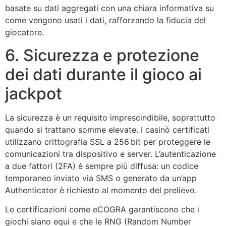
basate su dati aggregati con una chiara informativa su
come vengono usati i dati, rafforzando la fiducia del
giocatore.
6. Sicurezza e protezione
dei dati durante il gioco ai
jackpot
La sicurezza è un requisito imprescindibile, soprattutto
quando si trattano somme elevate. I casinò certificati
utilizzano crittografia SSL a 256 bit per proteggere le
comunicazioni tra dispositivo e server. L’autenticazione
a due fattori (2FA) è sempre più diffusa: un codice
temporaneo inviato via SMS o generato da un’app
Authenticator è richiesto al momento del prelievo.
Le certificazioni come eCOGRA garantiscono che i
giochi siano equi e che le RNG (Random Number