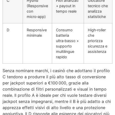
C
Hybrid
Filtri avanzati
Giocatore
(Responsive
+ payout in
tecnico che
con
tempo reale
analizza
micro‑app)
statistiche
D
Responsive
Consumo
High‑roller
minimale
batteria
che
ultra‑basso +
priorizza
supporto
sicurezza e
multilingue
assistenza
rapido
Senza nominare marchi, i casinò che adottano il profilo
C tendono a produrre il più alto tasso di conversione
per jackpot superiori a €100 000, grazie alla
combinazione di filtri personalizzati e visual in tempo
reale. Il profilo A è ideale per chi vuole testare diversi
jackpot senza impegnarsi, mentre il B è più adatto a chi
apprezza effetti visivi di alto livello e una protezione
aggiuntiva. Il D risponde alle esigenze dei giocatori più