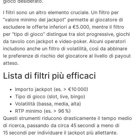
gioco desiderato.
I filtri sono un altro elemento cruciale. Un filtro per
“valore minimo del jackpot” permette al giocatore di
escludere le offerte inferiori a €5.000, mentre il filtro
per “tipo di gioco” distingue tra slot progressive, giochi
da tavolo con jackpot e video‑poker. Alcuni operatori
includono anche un filtro di volatilità, così da abbinare
le preferenze di rischio del giocatore al livello di payout
atteso.
Lista di filtri più efficaci
Importo jackpot (es. > €10 000)
Tipo di gioco (slot, live, bingo)
Volatilità (bassa, media, alta)
RTP minimo (es. > 96 %)
Questi strumenti riducono drasticamente il tempo medio
di ricerca, passando da circa 45 secondi a meno di
15 secondi per individuare il jackpot più allettante.