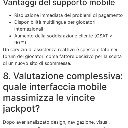
Vantaggi del supporto mobile
Risoluzione immediata dei problemi di pagamento
Disponibilità multilingue per giocatori
internazionali
Aumento della soddisfazione cliente (CSAT >
90 %)
Un servizio di assistenza reattivo è spesso citato nei
forum dei giocatori come fattore decisivo per la scelta
di un nuovo sito di scommesse.
8. Valutazione complessiva:
quale interfaccia mobile
massimizza le vincite
jackpot?
Dopo aver analizzato design, navigazione, visual,