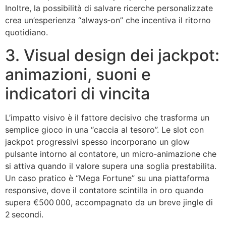
Inoltre, la possibilità di salvare ricerche personalizzate
crea un’esperienza “always‑on” che incentiva il ritorno
quotidiano.
3. Visual design dei jackpot:
animazioni, suoni e
indicatori di vincita
L’impatto visivo è il fattore decisivo che trasforma un
semplice gioco in una “caccia al tesoro”. Le slot con
jackpot progressivi spesso incorporano un glow
pulsante intorno al contatore, un micro‑animazione che
si attiva quando il valore supera una soglia prestabilita.
Un caso pratico è “Mega Fortune” su una piattaforma
responsive, dove il contatore scintilla in oro quando
supera €500 000, accompagnato da un breve jingle di
2 secondi.