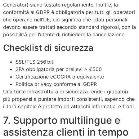
Generator) siano testate regolarmente. Inoltre, la
conformità al GDPR è obbligatoria per tutti gli operatori
che operano nell’UE; ciò significa che i dati personali
devono essere trattati secondo standard rigorosi, con la
possibilità per l’utente di richiedere la cancellazione.
Checklist di sicurezza
SSL/TLS 256 bit
2FA obbligatoria per prelievi > €500
Certificazione eCOGRA o equivalente
Politica privacy conforme al GDPR
Una forte infrastruttura di sicurezza rende i giocatori
più propensi a puntare importi consistenti, sapendo che
il loro capitale è protetto da attacchi informatici e frodi.
7. Supporto multilingue e
assistenza clienti in tempo