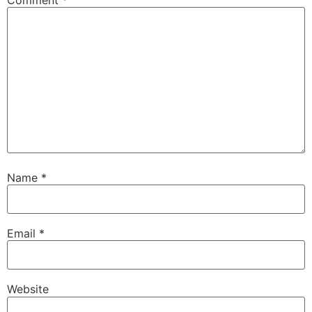
Comment
*
Name
*
Email
*
Website