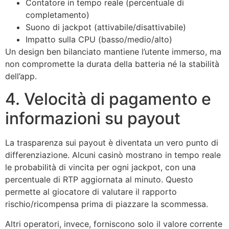
Contatore in tempo reale (percentuale di
completamento)
Suono di jackpot (attivabile/disattivabile)
Impatto sulla CPU (basso/medio/alto)
Un design ben bilanciato mantiene l’utente immerso, ma
non compromette la durata della batteria né la stabilità
dell’app.
4. Velocità di pagamento e
informazioni su payout
La trasparenza sui payout è diventata un vero punto di
differenziazione. Alcuni casinò mostrano in tempo reale
le probabilità di vincita per ogni jackpot, con una
percentuale di RTP aggiornata al minuto. Questo
permette al giocatore di valutare il rapporto
rischio/ricompensa prima di piazzare la scommessa.
Altri operatori, invece, forniscono solo il valore corrente