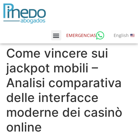
English
EMERGENCIAS
Come vincere sui
jackpot mobili –
Analisi comparativa
delle interfacce
moderne dei casinò
online