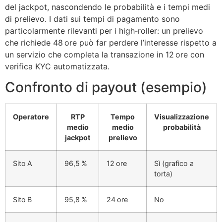
del jackpot, nascondendo le probabilità e i tempi medi
di prelievo. I dati sui tempi di pagamento sono
particolarmente rilevanti per i high‑roller: un prelievo
che richiede 48 ore può far perdere l’interesse rispetto a
un servizio che completa la transazione in 12 ore con
verifica KYC automatizzata.
Confronto di payout (esempio)
Operatore
RTP
Tempo
Visualizzazione
medio
medio
probabilità
jackpot
prelievo
Sito A
96,5 %
12 ore
Sì (grafico a
torta)
Sito B
95,8 %
24 ore
No