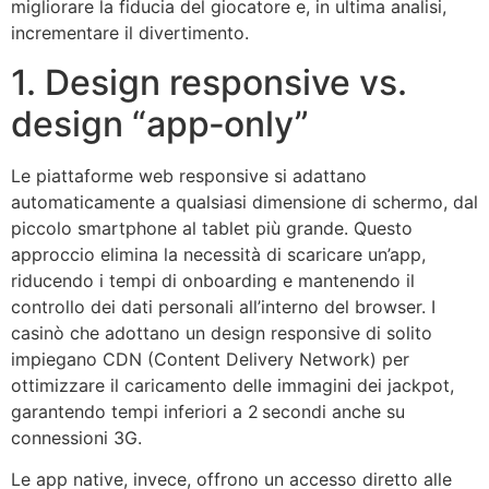
migliorare la fiducia del giocatore e, in ultima analisi,
incrementare il divertimento.
1. Design responsive vs.
design “app‑only”
Le piattaforme web responsive si adattano
automaticamente a qualsiasi dimensione di schermo, dal
piccolo smartphone al tablet più grande. Questo
approccio elimina la necessità di scaricare un’app,
riducendo i tempi di onboarding e mantenendo il
controllo dei dati personali all’interno del browser. I
casinò che adottano un design responsive di solito
impiegano CDN (Content Delivery Network) per
ottimizzare il caricamento delle immagini dei jackpot,
garantendo tempi inferiori a 2 secondi anche su
connessioni 3G.
Le app native, invece, offrono un accesso diretto alle