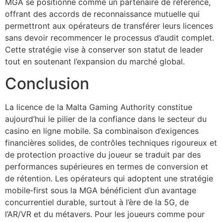
MGA se positionne comme un partenaire de référence,
offrant des accords de reconnaissance mutuelle qui
permettront aux opérateurs de transférer leurs licences
sans devoir recommencer le processus d’audit complet.
Cette stratégie vise à conserver son statut de leader
tout en soutenant l’expansion du marché global.
Conclusion
La licence de la Malta Gaming Authority constitue
aujourd’hui le pilier de la confiance dans le secteur du
casino en ligne mobile. Sa combinaison d’exigences
financières solides, de contrôles techniques rigoureux et
de protection proactive du joueur se traduit par des
performances supérieures en termes de conversion et
de rétention. Les opérateurs qui adoptent une stratégie
mobile‑first sous la MGA bénéficient d’un avantage
concurrentiel durable, surtout à l’ère de la 5G, de
l’AR/VR et du métavers. Pour les joueurs comme pour