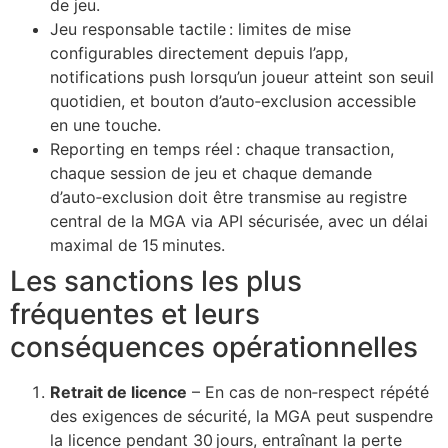
de jeu.
Jeu responsable tactile : limites de mise
configurables directement depuis l’app,
notifications push lorsqu’un joueur atteint son seuil
quotidien, et bouton d’auto‑exclusion accessible
en une touche.
Reporting en temps réel : chaque transaction,
chaque session de jeu et chaque demande
d’auto‑exclusion doit être transmise au registre
central de la MGA via API sécurisée, avec un délai
maximal de 15 minutes.
Les sanctions les plus
fréquentes et leurs
conséquences opérationnelles
Retrait de licence
– En cas de non‑respect répété
des exigences de sécurité, la MGA peut suspendre
la licence pendant 30 jours, entraînant la perte