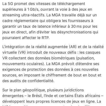
La 5G promet des vitesses de téléchargement
supérieures à 1 Gb/s, ouvrant la voie à des jeux en
streaming ultra‑réactifs. La MGA travaille déjà sur un
cadre réglementaire qui obligera les fournisseurs à
garantir un taux de latence inférieur à 30 ms pour les
jeux en direct, afin d’éviter les désynchronisations qui
pourraient affecter le RTP.
L’intégration de la réalité augmentée (AR) et de la réalité
virtuelle (VR) introduit de nouveaux défis : les casques
VR collectent des données biométriques (pulsation,
mouvements oculaires). La MGA prévoit d’étendre ses
exigences de protection des données à ces nouvelles
sources, en imposant le chiffrement de bout en bout et
des audits de confidentialité.
Sur le plan géopolitique, plusieurs juridictions
émergentes – le Brésil, l’Inde et certains États africains –
développent leurs propres licences de jeux en ligne. La