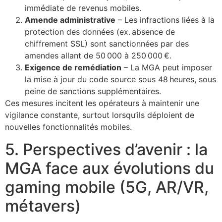
immédiate de revenus mobiles.
Amende administrative
– Les infractions liées à la
protection des données (ex. absence de
chiffrement SSL) sont sanctionnées par des
amendes allant de 50 000 à 250 000 €.
Exigence de remédiation
– La MGA peut imposer
la mise à jour du code source sous 48 heures, sous
peine de sanctions supplémentaires.
Ces mesures incitent les opérateurs à maintenir une
vigilance constante, surtout lorsqu’ils déploient de
nouvelles fonctionnalités mobiles.
5. Perspectives d’avenir : la
MGA face aux évolutions du
gaming mobile (5G, AR/VR,
métavers)