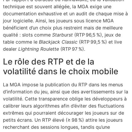
technique est souvent allégée, la MGA exige une
documentation exhaustive et un audit de chaque mise à
jour logicielle. Ainsi, les joueurs sous licence MGA
bénéficient d’un choix plus restreint mais de meilleure
qualité : slots comme
Starburst
(RTP 96,5 %), jeux de
table comme le
Blackjack Classic
(RTP 99,5 %) et live
dealer
Lightning Roulette
(RTP 97 %).
Le rôle des RTP et de la
volatilité dans le choix mobile
La MGA impose la publication du RTP dans les menus
d’information du jeu, ainsi que des avertissements sur la
volatilité. Cette transparence oblige les développeurs à
calibrer leurs algorithmes afin d’éviter des fluctuations
extrêmes qui pourraient décourager les joueurs sur de
petits écrans. Un RTP élevé (≥ 98 %) attire les joueurs
recherchant des sessions longues, tandis qu’une