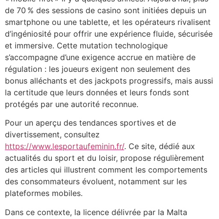
de 70 % des sessions de casino sont initiées depuis un
smartphone ou une tablette, et les opérateurs rivalisent
d’ingéniosité pour offrir une expérience fluide, sécurisée
et immersive. Cette mutation technologique
s’accompagne d’une exigence accrue en matière de
régulation : les joueurs exigent non seulement des
bonus alléchants et des jackpots progressifs, mais aussi
la certitude que leurs données et leurs fonds sont
protégés par une autorité reconnue.
Pour un aperçu des tendances sportives et de
divertissement, consultez
https://www.lesportaufeminin.fr/
. Ce site, dédié aux
actualités du sport et du loisir, propose régulièrement
des articles qui illustrent comment les comportements
des consommateurs évoluent, notamment sur les
plateformes mobiles.
Dans ce contexte, la licence délivrée par la Malta