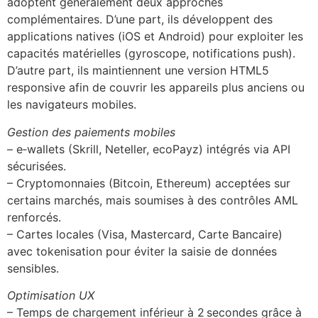
adoptent généralement deux approches
complémentaires. D’une part, ils développent des
applications natives (iOS et Android) pour exploiter les
capacités matérielles (gyroscope, notifications push).
D’autre part, ils maintiennent une version HTML5
responsive afin de couvrir les appareils plus anciens ou
les navigateurs mobiles.
Gestion des paiements mobiles
– e‑wallets (Skrill, Neteller, ecoPayz) intégrés via API
sécurisées.
– Cryptomonnaies (Bitcoin, Ethereum) acceptées sur
certains marchés, mais soumises à des contrôles AML
renforcés.
– Cartes locales (Visa, Mastercard, Carte Bancaire)
avec tokenisation pour éviter la saisie de données
sensibles.
Optimisation UX
– Temps de chargement inférieur à 2 secondes grâce à