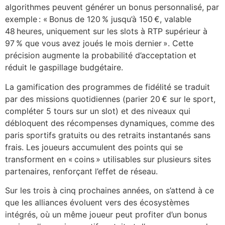
algorithmes peuvent générer un bonus personnalisé, par
exemple : « Bonus de 120 % jusqu’à 150 €, valable
48 heures, uniquement sur les slots à RTP supérieur à
97 % que vous avez joués le mois dernier ». Cette
précision augmente la probabilité d’acceptation et
réduit le gaspillage budgétaire.
La gamification des programmes de fidélité se traduit
par des missions quotidiennes (parier 20 € sur le sport,
compléter 5 tours sur un slot) et des niveaux qui
débloquent des récompenses dynamiques, comme des
paris sportifs gratuits ou des retraits instantanés sans
frais. Les joueurs accumulent des points qui se
transforment en « coins » utilisables sur plusieurs sites
partenaires, renforçant l’effet de réseau.
Sur les trois à cinq prochaines années, on s’attend à ce
que les alliances évoluent vers des écosystèmes
intégrés, où un même joueur peut profiter d’un bonus