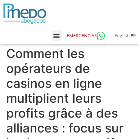
English
EMERGENCIAS
Comment les
opérateurs de
casinos en ligne
multiplient leurs
profits grâce à des
alliances : focus sur