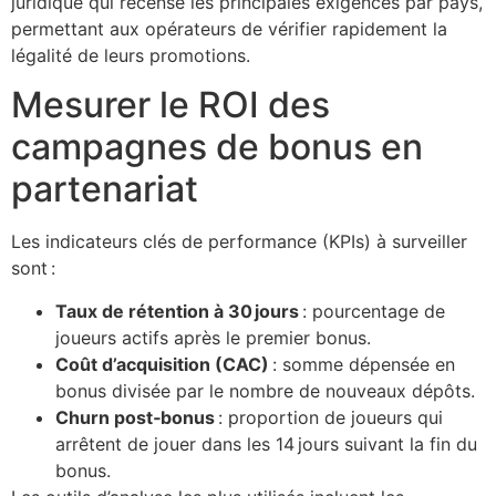
juridique qui recense les principales exigences par pays,
permettant aux opérateurs de vérifier rapidement la
légalité de leurs promotions.
Mesurer le ROI des
campagnes de bonus en
partenariat
Les indicateurs clés de performance (KPIs) à surveiller
sont :
Taux de rétention à 30 jours
: pourcentage de
joueurs actifs après le premier bonus.
Coût d’acquisition (CAC)
: somme dépensée en
bonus divisée par le nombre de nouveaux dépôts.
Churn post‑bonus
: proportion de joueurs qui
arrêtent de jouer dans les 14 jours suivant la fin du
bonus.