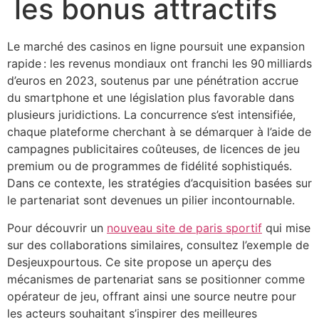
les bonus attractifs
Le marché des casinos en ligne poursuit une expansion
rapide : les revenus mondiaux ont franchi les 90 milliards
d’euros en 2023, soutenus par une pénétration accrue
du smartphone et une législation plus favorable dans
plusieurs juridictions. La concurrence s’est intensifiée,
chaque plateforme cherchant à se démarquer à l’aide de
campagnes publicitaires coûteuses, de licences de jeu
premium ou de programmes de fidélité sophistiqués.
Dans ce contexte, les stratégies d’acquisition basées sur
le partenariat sont devenues un pilier incontournable.
Pour découvrir un
nouveau site de paris sportif
qui mise
sur des collaborations similaires, consultez l’exemple de
Desjeuxpourtous. Ce site propose un aperçu des
mécanismes de partenariat sans se positionner comme
opérateur de jeu, offrant ainsi une source neutre pour
les acteurs souhaitant s’inspirer des meilleures