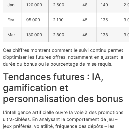
Jan
120 000
2 500
48
140
2.
Fév
95 000
2 100
45
135
3.
Mar
130 000
2 800
46
138
3.
Ces chiffres montrent comment le suivi continu permet
d’optimiser les futures offres, notamment en ajustant la
durée du bonus ou le pourcentage de mise requis.
Tendances futures : IA,
gamification et
personnalisation des bonus
L’intelligence artificielle ouvre la voie à des promotions
ultra‑ciblées. En analysant le comportement de jeu –
jeux préférés, volatilité, fréquence des dépôts – les