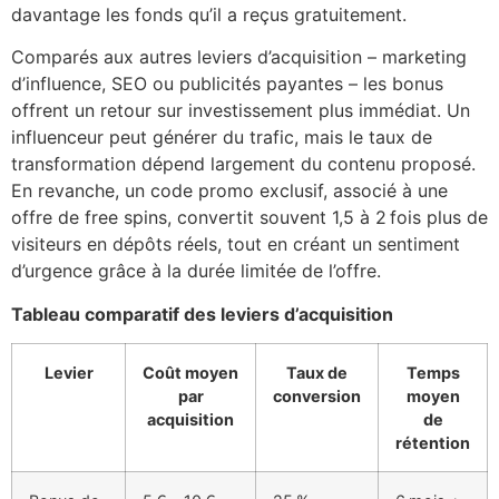
davantage les fonds qu’il a reçus gratuitement.
Comparés aux autres leviers d’acquisition – marketing
d’influence, SEO ou publicités payantes – les bonus
offrent un retour sur investissement plus immédiat. Un
influenceur peut générer du trafic, mais le taux de
transformation dépend largement du contenu proposé.
En revanche, un code promo exclusif, associé à une
offre de free spins, convertit souvent 1,5 à 2 fois plus de
visiteurs en dépôts réels, tout en créant un sentiment
d’urgence grâce à la durée limitée de l’offre.
Tableau comparatif des leviers d’acquisition
Levier
Coût moyen
Taux de
Temps
par
conversion
moyen
acquisition
de
rétention