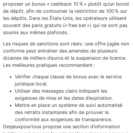
proposer un bonus « cashback 10 % » plutôt qu’un boost
de dépôt, afin de contourner la restriction de 100 % sur
les dépôts. Dans les États‑Unis, les opérateurs utilisent
souvent des paris gratuits (« free bet ») qui ne sont pas
soumis aux mêmes plafonds.
Les risques de sanctions sont réels : une offre jugée non
conforme peut entraîner des amendes de plusieurs
dizaines de milliers d’euros et la suspension de licence.
Les meilleures pratiques recommandent :
Vérifier chaque clause de bonus avec le service
juridique local.
Utiliser des messages clairs indiquant les
exigences de mise et les dates d’expiration.
Mettre en place un système de suivi automatisé
des retraits instantanés afin de prouver la
conformité aux exigences de transparence.
Desjeuxpourtous propose une section d’information