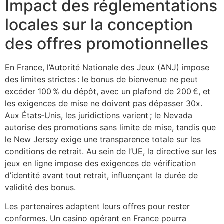
Impact des réglementations
locales sur la conception
des offres promotionnelles
En France, l’Autorité Nationale des Jeux (ANJ) impose
des limites strictes : le bonus de bienvenue ne peut
excéder 100 % du dépôt, avec un plafond de 200 €, et
les exigences de mise ne doivent pas dépasser 30x.
Aux États‑Unis, les juridictions varient ; le Nevada
autorise des promotions sans limite de mise, tandis que
le New Jersey exige une transparence totale sur les
conditions de retrait. Au sein de l’UE, la directive sur les
jeux en ligne impose des exigences de vérification
d’identité avant tout retrait, influençant la durée de
validité des bonus.
Les partenaires adaptent leurs offres pour rester
conformes. Un casino opérant en France pourra