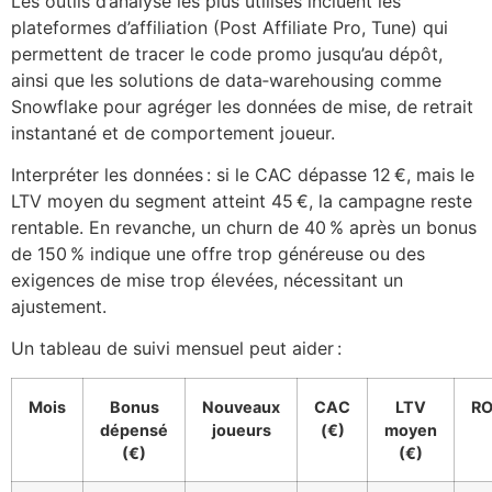
Les outils d’analyse les plus utilisés incluent les
plateformes d’affiliation (Post Affiliate Pro, Tune) qui
permettent de tracer le code promo jusqu’au dépôt,
ainsi que les solutions de data‑warehousing comme
Snowflake pour agréger les données de mise, de retrait
instantané et de comportement joueur.
Interpréter les données : si le CAC dépasse 12 €, mais le
LTV moyen du segment atteint 45 €, la campagne reste
rentable. En revanche, un churn de 40 % après un bonus
de 150 % indique une offre trop généreuse ou des
exigences de mise trop élevées, nécessitant un
ajustement.
Un tableau de suivi mensuel peut aider :
Mois
Bonus
Nouveaux
CAC
LTV
RO
dépensé
joueurs
(€)
moyen
(€)
(€)