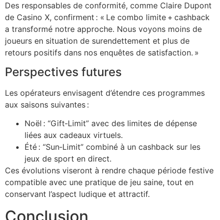
Des responsables de conformité, comme Claire Dupont
de Casino X, confirment : « Le combo limite + cashback
a transformé notre approche. Nous voyons moins de
joueurs en situation de surendettement et plus de
retours positifs dans nos enquêtes de satisfaction. »
Perspectives futures
Les opérateurs envisagent d’étendre ces programmes
aux saisons suivantes :
Noël : “Gift‑Limit” avec des limites de dépense
liées aux cadeaux virtuels.
Été : “Sun‑Limit” combiné à un cashback sur les
jeux de sport en direct.
Ces évolutions viseront à rendre chaque période festive
compatible avec une pratique de jeu saine, tout en
conservant l’aspect ludique et attractif.
Conclusion