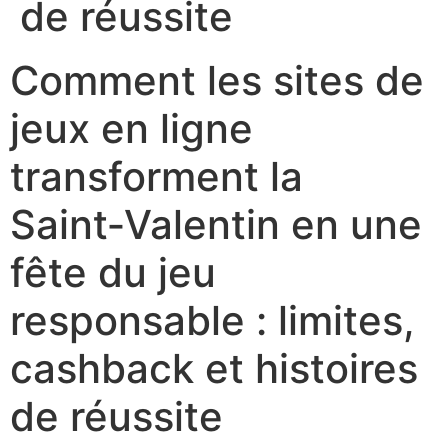
de réussite
Comment les sites de
jeux en ligne
transforment la
Saint‑Valentin en une
fête du jeu
responsable : limites,
cashback et histoires
de réussite