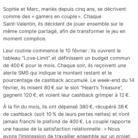
Sophie et Marc, mariés depuis cinq ans, se décrivent
comme des « gamers en couple ». Chaque
Saint‑Valentin, ils décident de jouer ensemble sur le
même compte partagé, afin de transformer le jeu en
moment complice.
Leur routine commence le 10 février : ils ouvrent le
tableau “Love‑Limit” et définissent un budget commun
de 400 € pour le mois. Chaque soir, ils reçoivent une
alerte SMS qui indique le montant restant et le
pourcentage de cashback accumulé. Le week‑end du 14
février, ils misent 80 € sur le slot “Heart’s Treasure”,
gagnent 120 €, et voient leur cashback grimper à 12 €.
À la fin du mois, ils ont dépensé 380 €, récupéré 38 €
de cashback (soit 10 % de leurs pertes nettes) et n’ont
jamais franchi le plafond de 400 €. Le couple rapporte
une hausse de la satisfaction relationnelle : « Nous
avons l’impression de travailler ensemble sur un projet,