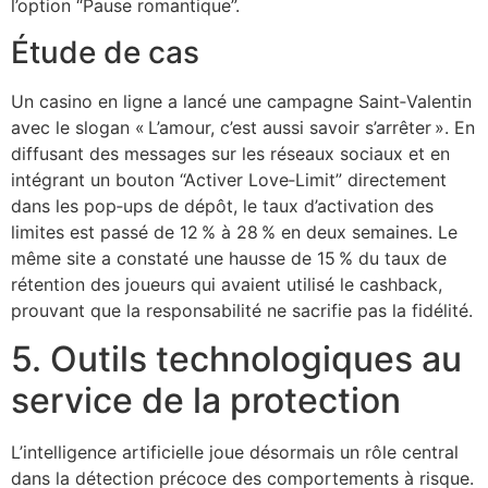
l’option “Pause romantique”.
Étude de cas
Un casino en ligne a lancé une campagne Saint‑Valentin
avec le slogan « L’amour, c’est aussi savoir s’arrêter ». En
diffusant des messages sur les réseaux sociaux et en
intégrant un bouton “Activer Love‑Limit” directement
dans les pop‑ups de dépôt, le taux d’activation des
limites est passé de 12 % à 28 % en deux semaines. Le
même site a constaté une hausse de 15 % du taux de
rétention des joueurs qui avaient utilisé le cashback,
prouvant que la responsabilité ne sacrifie pas la fidélité.
5. Outils technologiques au
service de la protection
L’intelligence artificielle joue désormais un rôle central
dans la détection précoce des comportements à risque.