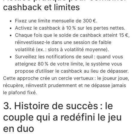
cashback et limites
Fixez une limite mensuelle de 300 €.
Activez le cashback à 10 % sur les pertes nettes.
Chaque fois que le solde de cashback atteint 15 €,
réinvestissez‑le dans une session de faible
volatilité (ex. : slots à volatilité moyenne).
Surveillez les notifications de seuil : quand vous
atteignez 80 % de votre limite, le système vous
propose d’utiliser le cashback au lieu de dépasser.
Cette approche crée un cercle vertueux : le joueur joue,
récupère, réinvestit prudemment et ne dépasse jamais
le plafond fixé.
3. Histoire de succès : le
couple qui a redéfini le jeu
en duo