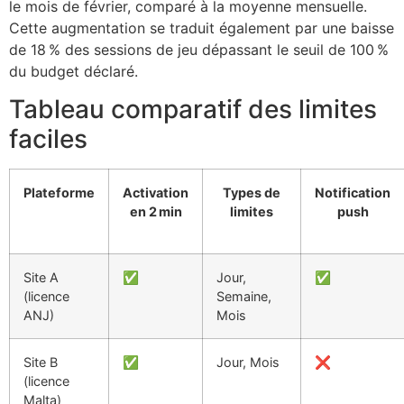
le mois de février, comparé à la moyenne mensuelle.
Cette augmentation se traduit également par une baisse
de 18 % des sessions de jeu dépassant le seuil de 100 %
du budget déclaré.
Tableau comparatif des limites
faciles
Plateforme
Activation
Types de
Notification
en 2 min
limites
push
Site A
✅
Jour,
✅
(licence
Semaine,
ANJ)
Mois
Site B
✅
Jour, Mois
❌
(licence
Malta)