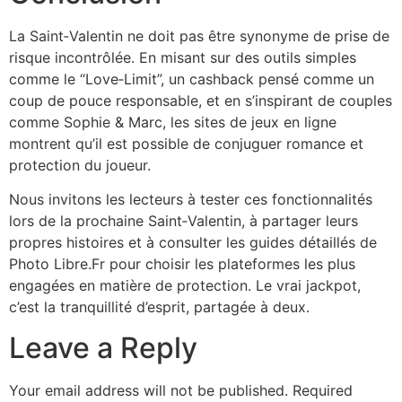
La Saint‑Valentin ne doit pas être synonyme de prise de
risque incontrôlée. En misant sur des outils simples
comme le “Love‑Limit”, un cashback pensé comme un
coup de pouce responsable, et en s’inspirant de couples
comme Sophie & Marc, les sites de jeux en ligne
montrent qu’il est possible de conjuguer romance et
protection du joueur.
Nous invitons les lecteurs à tester ces fonctionnalités
lors de la prochaine Saint‑Valentin, à partager leurs
propres histoires et à consulter les guides détaillés de
Photo Libre.Fr pour choisir les plateformes les plus
engagées en matière de protection. Le vrai jackpot,
c’est la tranquillité d’esprit, partagée à deux.
Leave a Reply
Your email address will not be published.
Required