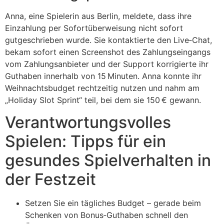
Anna, eine Spielerin aus Berlin, meldete, dass ihre
Einzahlung per Sofortüberweisung nicht sofort
gutgeschrieben wurde. Sie kontaktierte den Live‑Chat,
bekam sofort einen Screenshot des Zahlungseingangs
vom Zahlungsanbieter und der Support korrigierte ihr
Guthaben innerhalb von 15 Minuten. Anna konnte ihr
Weihnachtsbudget rechtzeitig nutzen und nahm am
„Holiday Slot Sprint“ teil, bei dem sie 150 € gewann.
Verantwortungsvolles
Spielen: Tipps für ein
gesundes Spielverhalten in
der Festzeit
Setzen Sie ein tägliches Budget – gerade beim
Schenken von Bonus‑Guthaben schnell den