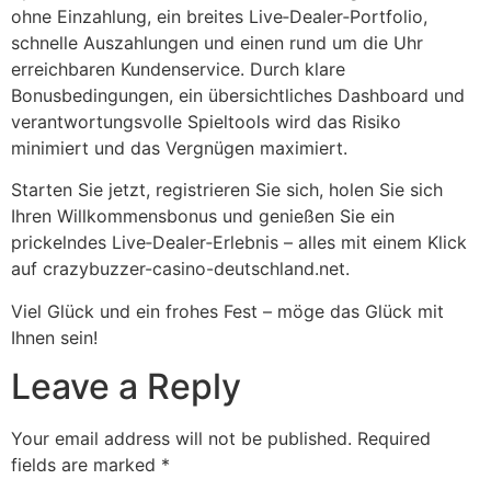
ohne Einzahlung, ein breites Live‑Dealer‑Portfolio,
schnelle Auszahlungen und einen rund um die Uhr
erreichbaren Kundenservice. Durch klare
Bonusbedingungen, ein übersichtliches Dashboard und
verantwortungsvolle Spieltools wird das Risiko
minimiert und das Vergnügen maximiert.
Starten Sie jetzt, registrieren Sie sich, holen Sie sich
Ihren Willkommensbonus und genießen Sie ein
prickelndes Live‑Dealer‑Erlebnis – alles mit einem Klick
auf crazybuzzer-casino-deutschland.net.
Viel Glück und ein frohes Fest – möge das Glück mit
Ihnen sein!
Leave a Reply
Your email address will not be published.
Required
fields are marked
*