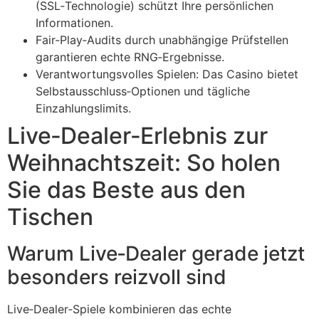
(SSL‑Technologie) schützt Ihre persönlichen
Informationen.
Fair‑Play‑Audits durch unabhängige Prüfstellen
garantieren echte RNG‑Ergebnisse.
Verantwortungsvolles Spielen: Das Casino bietet
Selbstausschluss‑Optionen und tägliche
Einzahlungslimits.
Live‑Dealer‑Erlebnis zur
Weihnachtszeit: So holen
Sie das Beste aus den
Tischen
Warum Live‑Dealer gerade jetzt
besonders reizvoll sind
Live‑Dealer‑Spiele kombinieren das echte