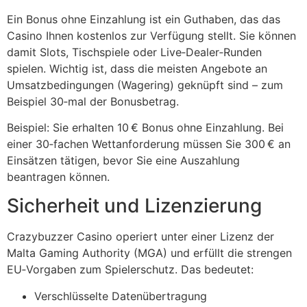
Ein Bonus ohne Einzahlung ist ein Guthaben, das das
Casino Ihnen kostenlos zur Verfügung stellt. Sie können
damit Slots, Tischspiele oder Live‑Dealer‑Runden
spielen. Wichtig ist, dass die meisten Angebote an
Umsatzbedingungen (Wagering) geknüpft sind – zum
Beispiel 30‑mal der Bonusbetrag.
Beispiel: Sie erhalten 10 € Bonus ohne Einzahlung. Bei
einer 30‑fachen Wettanforderung müssen Sie 300 € an
Einsätzen tätigen, bevor Sie eine Auszahlung
beantragen können.
Sicherheit und Lizenzierung
Crazybuzzer Casino operiert unter einer Lizenz der
Malta Gaming Authority (MGA) und erfüllt die strengen
EU‑Vorgaben zum Spielerschutz. Das bedeutet:
Verschlüsselte Datenübertragung