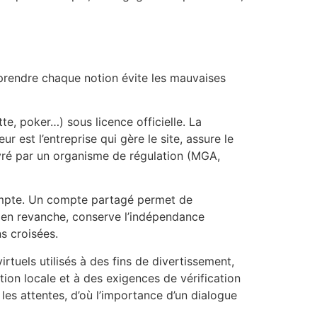
prendre chaque notion évite les mauvaises
te, poker…) sous licence officielle. La
r est l’entreprise qui gère le site, assure le
livré par un organisme de régulation (MGA,
compte. Un compte partagé permet de
 en revanche, conserve l’indépendance
s croisées.
rtuels utilisés à des fins de divertissement,
tion locale et à des exigences de vérification
 les attentes, d’où l’importance d’un dialogue