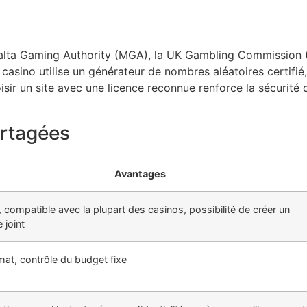
a Malta Gaming Authority (MGA), la UK Gambling Commissio
e casino utilise un générateur de nombres aléatoires certifié
oisir un site avec une licence reconnue renforce la sécurité
rtagées
Avantages
 compatible avec la plupart des casinos, possibilité de créer un
 joint
at, contrôle du budget fixe