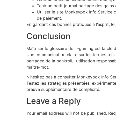
Tenir un petit journal partagé des gains
Utiliser le site Monkeypox Info Service 
de paiement.
En gardant ces bonnes pratiques à l’esprit, le
Conclusion
Maîtriser le glossaire de l’i‑gaming est la cl
Une communication claire sur les termes tels 
partagée de la bankroll, l’utilisation responsa
maître‑mot.
N’hésitez pas à consulter Monkeypox Info Serv
Testez les stratégies présentées, expériment
preuve supplémentaire de complicité.
Leave a Reply
Your email address will not be published.
Req