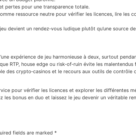
 et pertes pour une transparence totale.
comme ressource neutre pour vérifier les licences, lire les 
 jeu devient un rendez‑vous ludique plutôt qu’une source de
é d’une expérience de jeu harmonieuse à deux, surtout pendan
que RTP, house edge ou risk‑of‑ruin évite les malentendus f
ble des crypto‑casinos et le recours aux outils de contrôle o
ice pour vérifier les licences et explorer les différentes
ez les bonus en duo et laissez le jeu devenir un véritable 
uired fields are marked
*