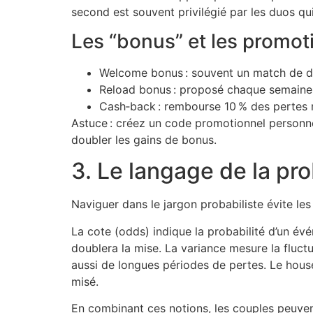
second est souvent privilégié par les duos qu
Les “bonus” et les promot
Welcome bonus : souvent un match de dé
Reload bonus : proposé chaque semaine,
Cash‑back : rembourse 10 % des pertes n
Astuce : créez un code promotionnel personnel
doubler les gains de bonus.
3. Le langage de la pro
Naviguer dans le jargon probabiliste évite le
La cote (odds) indique la probabilité d’un évé
doublera la mise. La variance mesure la fluctu
aussi de longues périodes de pertes. Le hous
misé.
En combinant ces notions, les couples peuvent 