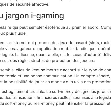
ues de sécurité affective.
u jargon i‑gaming
bulaire qui peut sembler ésotérique au premier abord. Com
ux plus fluide.
 sur internet qui propose des jeux de hasard (slots, roulet
e via navigateur ou application mobile, tandis que l’opérateu
légale. La licence, quant à elle, est le sceau d’autorité dé
 suit des règles strictes de protection des joueurs.
semble, elles doivent se mettre d’accord sur le type de 
ance totale et une bonne communication. Un compte séparé,
nt la possibilité de jouer en mode « duo » via des promotion
est également cruciale. Le soft‑money désigne les jetons vi
e des transactions financières réelles, soumises à la législa
 du soft‑money au real‑money peut intensifier la pression et