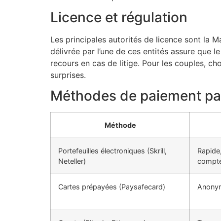
Licence et régulation
Les principales autorités de licence sont l
délivrée par l’une de ces entités assure que l
recours en cas de litige. Pour les couples, ch
surprises.
Méthodes de paiement pa
Méthode
Portefeuilles électroniques (Skrill,
Rapide,
Neteller)
compte
Cartes prépayées (Paysafecard)
Anonym