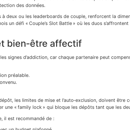
rotection des données.
 à deux ou les leaderboards de couple, renforcent la dimen
s un défi « Couple’s Slot Battle » où les duos s’affronten
t bien‑être affectif
es signes d’addiction, car chaque partenaire peut compenser
on préalable.
convenu.
 dépôt, les limites de mise et l’auto‑exclusion, doivent êtr
 une « family lock » qui bloque les dépôts tant que les deux
e, il est recommandé de :
vec un budget plafonné.