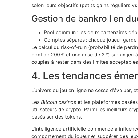
selon leurs objectifs (petits gains réguliers vs
Gestion de bankroll en du
Pool commun : les deux partenaires dépo
Comptes séparés : chaque joueur garde 
Le calcul du risk‑of‑ruin (probabilité de per
pool de 200 € et une mise de 2 % sur un jeu à 
couples à rester dans des limites acceptables 
4. Les tendances émerg
L’univers du jeu en ligne ne cesse d’évoluer, 
Les
Bitcoin casinos
et les plateformes basées 
utilisateurs de crypto. Parmi les meilleurs c
basés sur des tokens.
L’intelligence artificielle commence à influen
comportement du joueur et suggérer des jeux 