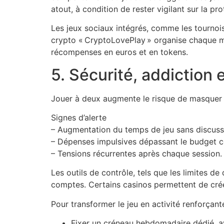
atout, à condition de rester vigilant sur la p
Les jeux sociaux intégrés, comme les tournois
crypto « CryptoLovePlay » organise chaque moi
récompenses en euros et en tokens.
5. Sécurité, addiction e
Jouer à deux augmente le risque de masquer l
Signes d’alerte
– Augmentation du temps de jeu sans discussi
– Dépenses impulsives dépassant le budget 
– Tensions récurrentes après chaque session.
Les outils de contrôle, tels que les limites de
comptes. Certains casinos permettent de créer
Pour transformer le jeu en activité renforçant
Fixer un créneau hebdomadaire dédié, a