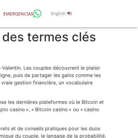
English
EMERGENCIAS
 des termes clés
t‑Valentin. Les couples découvrent le plaisir
igne, puis de partager les gains comme les
vraie gestion financière, un vocabulaire
se les dernières plateformes où le Bitcoin et
pto casino », « Bitcoin casino » ou « casino
crets et de conseils pratiques pour les duos
ique du couple, le langage de la probabilité,