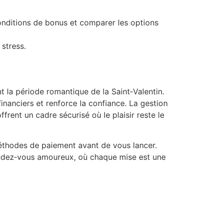
conditions de bonus et comparer les options
 stress.
t la période romantique de la Saint‑Valentin.
inanciers et renforce la confiance. La gestion
ffrent un cadre sécurisé où le plaisir reste le
 méthodes de paiement avant de vous lancer.
rendez‑vous amoureux, où chaque mise est une