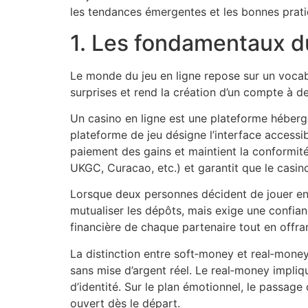
les tendances émergentes et les bonnes pratiq
1. Les fondamentaux d
Le monde du jeu en ligne repose sur un voca
surprises et rend la création d’un compte à de
Un casino en ligne est une plateforme hébergée
plateforme de jeu désigne l’interface accessibl
paiement des gains et maintient la conformité 
UKGC, Curacao, etc.) et garantit que le casino
Lorsque deux personnes décident de jouer en
mutualiser les dépôts, mais exige une confi
financière de chaque partenaire tout en offra
La distinction entre soft‑money et real‑money 
sans mise d’argent réel. Le real‑money impliqu
d’identité. Sur le plan émotionnel, le passage
ouvert dès le départ.