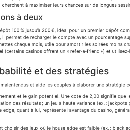
i cherchent à maximiser leurs chances sur de longues sessi
ions à deux
pôt 100 % jusqu’à 200 €, idéal pour un premier dépôt co
 il permet de recharger le compte avec un pourcentage su
ettes chaque mois, utile pour amortir les soirées moins c
 (certains casinos offrent un « refer‑a‑friend ») et utilise
babilité et des stratégies
s malentendus et aide les couples à élaborer une stratégie
nement et le gain potentiel. Une cote de 2,00 signifie que l
ation des résultats ; un jeu à haute variance (ex. : jackpot
e edge, quant à lui, représente l’avantage du casino, géné
choisir des jeux où le house edge est faible (ex. : blackjac