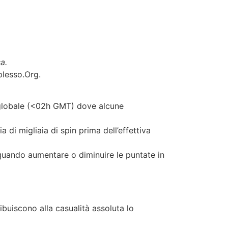
a.
plesso.Org.
tà globale (<02h GMT) dove alcune
di migliaia di spin prima dell’effettiva
quando aumentare o diminuire le puntate in
ibuiscono alla casualità assoluta lo