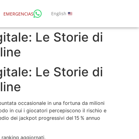
English
EMERGENCIAS
tale: Le Storie di
line
tale: Le Storie di
line
untata occasionale in una fortuna da milioni
do in cui i giocatori percepiscono il rischio e
dio dei jackpot progressivi del 15 % annuo
i ranking aggiornati.