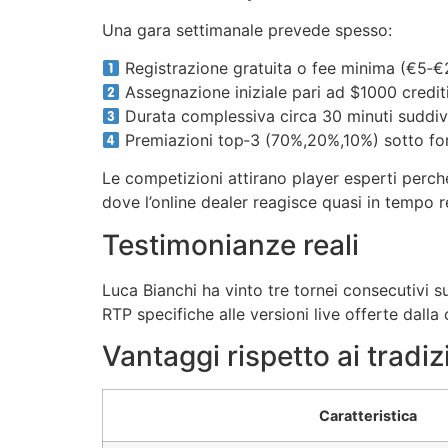
Una gara settimanale prevede spesso:
Registrazione gratuita o fee minima (€5‑€
Assegnazione iniziale pari ad $1000 crediti 
Durata complessiva circa 30 minuti suddiv
Premiazioni top‑3 (70%,20%,10%) sotto fo
Le competizioni attirano player esperti perché
dove l’online dealer reagisce quasi in tempo re
Testimonianze reali
Luca Bianchi ha vinto tre tornei consecutivi 
RTP specifiche alle versioni live offerte dal
Vantaggi rispetto ai tradizi
Caratteristica