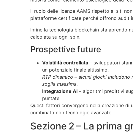
Il ruolo delle licenze AAMS rispetto ai siti no
piattaforme certificate perché offrono audit i
Infine la tecnologia blockchain sta aprendo n
calcolata su ogni spin.
Prospettive future
Volatilità controllata
– sviluppatori stann
un potenziale finale altissimo.
RTP dinamico
– alcuni giochi includono 
soglia massima.
Integrazione AI
– algoritmi predittivi s
puntate.
Questi fattori convergono nella creazione di
combinato con tecnologie avanzate.
Sezione 2 – La prima gr