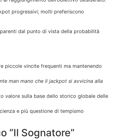
ckpot progressivi; molti preferiscono
renti dal punto di vista della probabilità
rire piccole vincite frequenti ma mantenendo
te man mano che il jackpot si avvicina alla
 valore sulla base dello storico globale delle
scienza e più questione di tempismo
co “Il Sognatore”