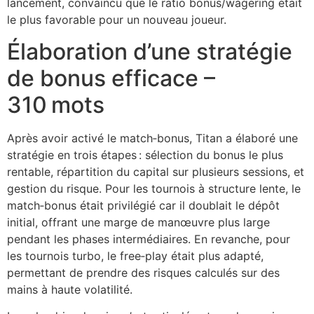
lancement, convaincu que le ratio bonus/wagering était
le plus favorable pour un nouveau joueur.
Élaboration d’une stratégie
de bonus efficace –
310 mots
Après avoir activé le match‑bonus, Titan a élaboré une
stratégie en trois étapes : sélection du bonus le plus
rentable, répartition du capital sur plusieurs sessions, et
gestion du risque. Pour les tournois à structure lente, le
match‑bonus était privilégié car il doublait le dépôt
initial, offrant une marge de manœuvre plus large
pendant les phases intermédiaires. En revanche, pour
les tournois turbo, le free‑play était plus adapté,
permettant de prendre des risques calculés sur des
mains à haute volatilité.