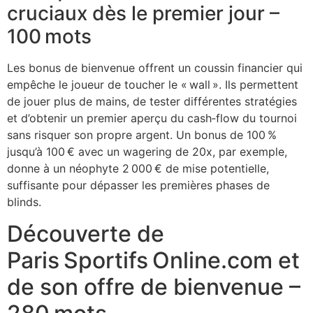
cruciaux dès le premier jour –
100 mots
Les bonus de bienvenue offrent un coussin financier qui
empêche le joueur de toucher le « wall ». Ils permettent
de jouer plus de mains, de tester différentes stratégies
et d’obtenir un premier aperçu du cash‑flow du tournoi
sans risquer son propre argent. Un bonus de 100 %
jusqu’à 100 € avec un wagering de 20x, par exemple,
donne à un néophyte 2 000 € de mise potentielle,
suffisante pour dépasser les premières phases de
blinds.
Découverte de
Paris Sportifs Online.com et
de son offre de bienvenue –