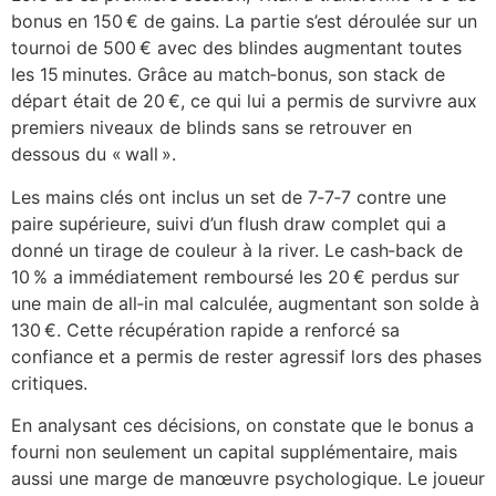
bonus en 150 € de gains. La partie s’est déroulée sur un
tournoi de 500 € avec des blindes augmentant toutes
les 15 minutes. Grâce au match‑bonus, son stack de
départ était de 20 €, ce qui lui a permis de survivre aux
premiers niveaux de blinds sans se retrouver en
dessous du « wall ».
Les mains clés ont inclus un set de 7‑7‑7 contre une
paire supérieure, suivi d’un flush draw complet qui a
donné un tirage de couleur à la river. Le cash‑back de
10 % a immédiatement remboursé les 20 € perdus sur
une main de all‑in mal calculée, augmentant son solde à
130 €. Cette récupération rapide a renforcé sa
confiance et a permis de rester agressif lors des phases
critiques.
En analysant ces décisions, on constate que le bonus a
fourni non seulement un capital supplémentaire, mais
aussi une marge de manœuvre psychologique. Le joueur