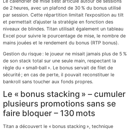
Le calendrier de mise s’est articulé autour de sessions
de 2 heures, avec un plafond de 30 % du bonus utilisé
par session. Cette répartition limitait l’exposition au tilt
et permettait d’ajuster la stratégie en fonction des
niveaux de blindes. Titan utilisait également un tableau
Excel pour suivre le pourcentage de mise, le nombre de
mains jouées et le rendement du bonus (RTP bonus).
Gestion du risque : le joueur ne misait jamais plus de 5 %
de son stack total sur une seule main, respectant la
règle du « small‑ball ». Le bonus servait de filet de
sécurité ; en cas de perte, il pouvait reconstituer le
bankroll sans toucher aux fonds propres.
Le « bonus stacking » – cumuler
plusieurs promotions sans se
faire bloquer – 130 mots
Titan a découvert le « bonus stacking », technique