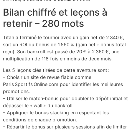
Bilan chiffré et leçons à
retenir – 280 mots
Titan a terminé le tournoi avec un gain net de 2 340 €,
soit un ROI du bonus de 1 560 % (gain net ÷ bonus total
reçu). Son bankroll est passé de 20 € à 2 360 €, une
multiplication de 118 fois en moins de deux mois.
Les 5 leçons clés tirées de cette aventure sont :
– Choisir un site de revue fiable comme
Paris Sportifs Online.com pour identifier les meilleures
promotions.
– Utiliser le match‑bonus pour doubler le dépôt initial et
dépasser le « wall » du bankroll.
– Appliquer le bonus stacking en respectant les
conditions de chaque promotion.
– Répartir le bonus sur plusieurs sessions afin de limiter