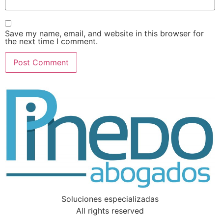
Save my name, email, and website in this browser for
the next time I comment.
Soluciones especializadas
All rights reserved