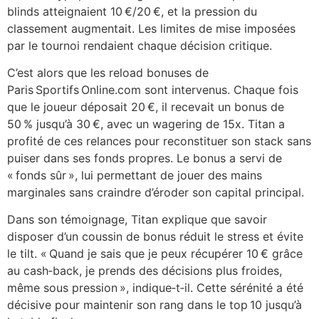
blinds atteignaient 10 €/20 €, et la pression du
classement augmentait. Les limites de mise imposées
par le tournoi rendaient chaque décision critique.
C’est alors que les reload bonuses de
Paris Sportifs Online.com sont intervenus. Chaque fois
que le joueur déposait 20 €, il recevait un bonus de
50 % jusqu’à 30 €, avec un wagering de 15x. Titan a
profité de ces relances pour reconstituer son stack sans
puiser dans ses fonds propres. Le bonus a servi de
« fonds sûr », lui permettant de jouer des mains
marginales sans craindre d’éroder son capital principal.
Dans son témoignage, Titan explique que savoir
disposer d’un coussin de bonus réduit le stress et évite
le tilt. « Quand je sais que je peux récupérer 10 € grâce
au cash‑back, je prends des décisions plus froides,
même sous pression », indique‑t‑il. Cette sérénité a été
décisive pour maintenir son rang dans le top 10 jusqu’à