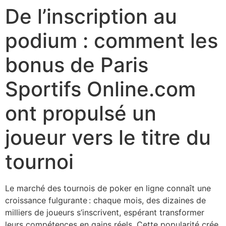
De l’inscription au
podium : comment les
bonus de Paris
Sportifs Online.com
ont propulsé un
joueur vers le titre du
tournoi
Le marché des tournois de poker en ligne connaît une
croissance fulgurante : chaque mois, des dizaines de
milliers de joueurs s’inscrivent, espérant transformer
leurs compétences en gains réels. Cette popularité crée