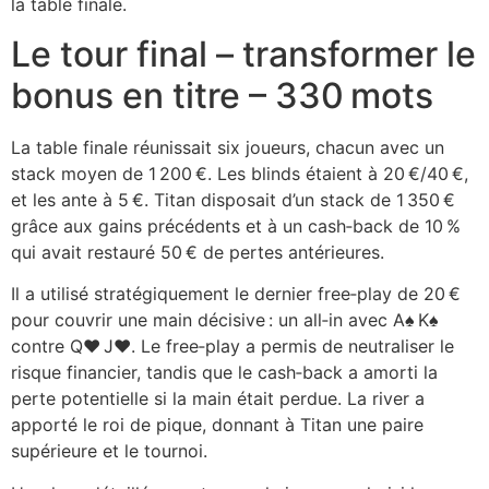
la table finale.
Le tour final – transformer le
bonus en titre – 330 mots
La table finale réunissait six joueurs, chacun avec un
stack moyen de 1 200 €. Les blinds étaient à 20 €/40 €,
et les ante à 5 €. Titan disposait d’un stack de 1 350 €
grâce aux gains précédents et à un cash‑back de 10 %
qui avait restauré 50 € de pertes antérieures.
Il a utilisé stratégiquement le dernier free‑play de 20 €
pour couvrir une main décisive : un all‑in avec A♠ K♠
contre Q♥ J♥. Le free‑play a permis de neutraliser le
risque financier, tandis que le cash‑back a amorti la
perte potentielle si la main était perdue. La river a
apporté le roi de pique, donnant à Titan une paire
supérieure et le tournoi.