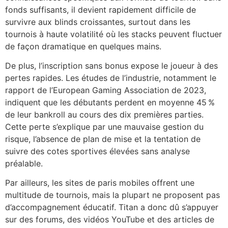
fonds suffisants, il devient rapidement difficile de
survivre aux blinds croissantes, surtout dans les
tournois à haute volatilité où les stacks peuvent fluctuer
de façon dramatique en quelques mains.
De plus, l’inscription sans bonus expose le joueur à des
pertes rapides. Les études de l’industrie, notamment le
rapport de l’European Gaming Association de 2023,
indiquent que les débutants perdent en moyenne 45 %
de leur bankroll au cours des dix premières parties.
Cette perte s’explique par une mauvaise gestion du
risque, l’absence de plan de mise et la tentation de
suivre des cotes sportives élevées sans analyse
préalable.
Par ailleurs, les sites de paris mobiles offrent une
multitude de tournois, mais la plupart ne proposent pas
d’accompagnement éducatif. Titan a donc dû s’appuyer
sur des forums, des vidéos YouTube et des articles de