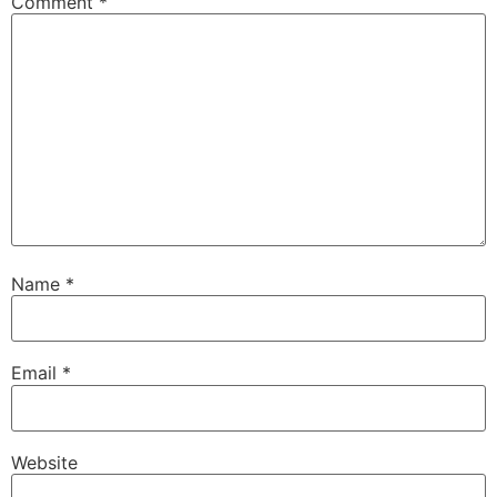
Comment
*
Name
*
Email
*
Website