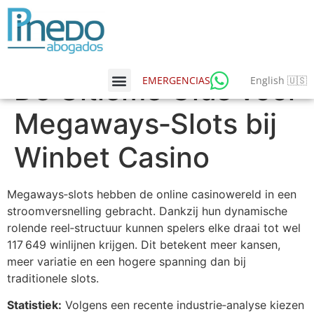
De Ultieme Gids voor
English 🇺🇸
EMERGENCIAS
Megaways‑Slots bij
Winbet Casino
Megaways‑slots hebben de online casinowereld in een
stroomversnelling gebracht. Dankzij hun dynamische
rolende reel‑structuur kunnen spelers elke draai tot wel
117 649 winlijnen krijgen. Dit betekent meer kansen,
meer variatie en een hogere spanning dan bij
traditionele slots.
Statistiek:
Volgens een recente industrie‑analyse kiezen