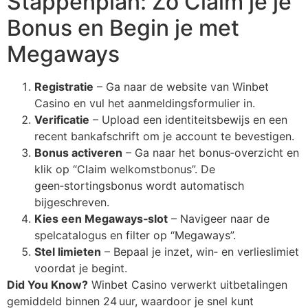
Stappenplan: Zo Claim je je
Bonus en Begin je met
Megaways
Registratie
– Ga naar de website van Winbet
Casino en vul het aanmeldingsformulier in.
Verificatie
– Upload een identiteitsbewijs en een
recent bankafschrift om je account te bevestigen.
Bonus activeren
– Ga naar het bonus‑overzicht en
klik op “Claim welkomstbonus”. De
geen‑stortingsbonus wordt automatisch
bijgeschreven.
Kies een Megaways‑slot
– Navigeer naar de
spelcatalogus en filter op “Megaways”.
Stel limieten
– Bepaal je inzet, win‑ en verlieslimiet
voordat je begint.
Did You Know?
Winbet Casino verwerkt uitbetalingen
gemiddeld binnen 24 uur, waardoor je snel kunt