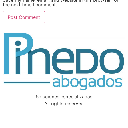
Save my name, email, and website in this browser for
the next time I comment.
Soluciones especializadas
All rights reserved