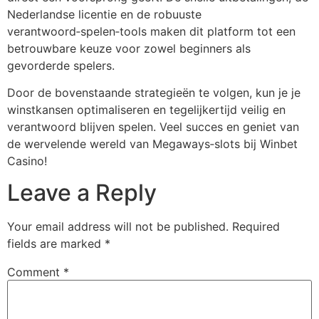
Nederlandse licentie en de robuuste
verantwoord‑spelen‑tools maken dit platform tot een
betrouwbare keuze voor zowel beginners als
gevorderde spelers.
Door de bovenstaande strategieën te volgen, kun je je
winstkansen optimaliseren en tegelijkertijd veilig en
verantwoord blijven spelen. Veel succes en geniet van
de wervelende wereld van Megaways‑slots bij Winbet
Casino!
Leave a Reply
Your email address will not be published.
Required
fields are marked
*
Comment
*