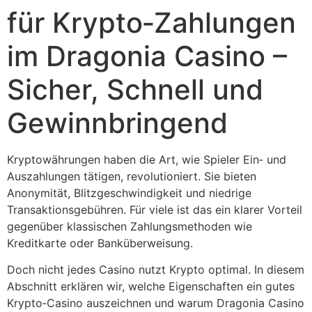
für Krypto‑Zahlungen
im Dragonia Casino –
Sicher, Schnell und
Gewinnbringend
Kryptowährungen haben die Art, wie Spieler Ein‑ und
Auszahlungen tätigen, revolutioniert. Sie bieten
Anonymität, Blitzgeschwindigkeit und niedrige
Transaktionsgebühren. Für viele ist das ein klarer Vorteil
gegenüber klassischen Zahlungsmethoden wie
Kreditkarte oder Banküberweisung.
Doch nicht jedes Casino nutzt Krypto optimal. In diesem
Abschnitt erklären wir, welche Eigenschaften ein gutes
Krypto‑Casino auszeichnen und warum Dragonia Casino