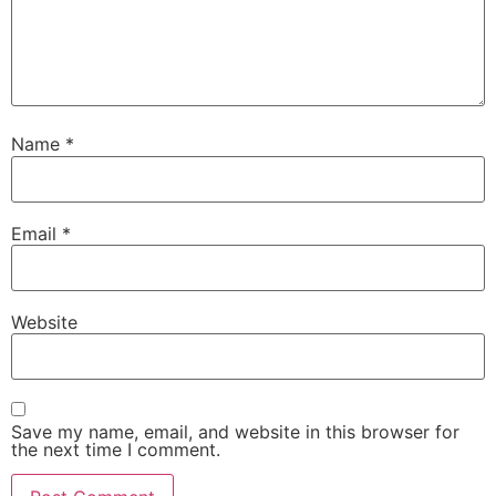
Name
*
Email
*
Website
Save my name, email, and website in this browser for
the next time I comment.