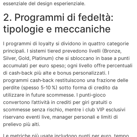
essenziale del design esperienziale.
2. Programmi di fedeltà:
tipologie e meccaniche
I programmi di loyalty si dividono in quattro categorie
principali. I sistemi tiered prevedono livelli (Bronze,
Silver, Gold, Platinum) che si sbloccano in base a punti
accumulati per euro speso; ogni livello offre percentuali
di cash‑back più alte e bonus personalizzati. I
programmi cash‑back restituiscono una frazione delle
perdite (spesso 5‑10 %) sotto forma di credito da
utilizzare in future scommesse. I punti‑gioco
convertono l’attività in crediti per giri gratuiti o
scommesse senza rischio, mentre i club VIP esclusivi
riservano eventi live, manager personali e limiti di
prelievo più alti.
Le metriche più usate includono punti per euro, tempo