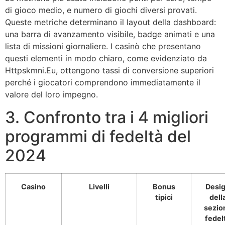
di gioco medio, e numero di giochi diversi provati.
Queste metriche determinano il layout della dashboard:
una barra di avanzamento visibile, badge animati e una
lista di missioni giornaliere. I casinò che presentano
questi elementi in modo chiaro, come evidenziato da
Httpskmni.Eu, ottengono tassi di conversione superiori
perché i giocatori comprendono immediatamente il
valore del loro impegno.
3. Confronto tra i 4 migliori
programmi di fedeltà del
2024
Casino
Livelli
Bonus
Desi
tipici
dell
sezio
fedel