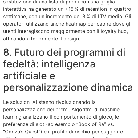
sostituzione di una lista di premi con una griglia
interattiva ha generato un +15 % di retention in quattro
settimane, con un incremento del 8 % di LTV medio. Gli
operatori utilizzano anche heatmap per capire dove gli
utenti interagiscono maggiormente con il loyalty hub,
affinando ulteriormente il design.
8. Futuro dei programmi di
fedeltà: intelligenza
artificiale e
personalizzazione dinamica
Le soluzioni AI stanno rivoluzionando la
personalizzazione dei premi. Algoritmi di machine
learning analizzano il comportamento di gioco, le
preferenze di slot (ad esempio “Book of Ra” vs.
“Gonzo’s Quest”) e il profilo di rischio per suggerire