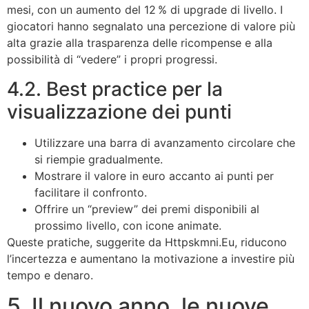
mesi, con un aumento del 12 % di upgrade di livello. I
giocatori hanno segnalato una percezione di valore più
alta grazie alla trasparenza delle ricompense e alla
possibilità di “vedere” i propri progressi.
4.2. Best practice per la
visualizzazione dei punti
Utilizzare una barra di avanzamento circolare che
si riempie gradualmente.
Mostrare il valore in euro accanto ai punti per
facilitare il confronto.
Offrire un “preview” dei premi disponibili al
prossimo livello, con icone animate.
Queste pratiche, suggerite da Httpskmni.Eu, riducono
l’incertezza e aumentano la motivazione a investire più
tempo e denaro.
5. Il nuovo anno, le nuove