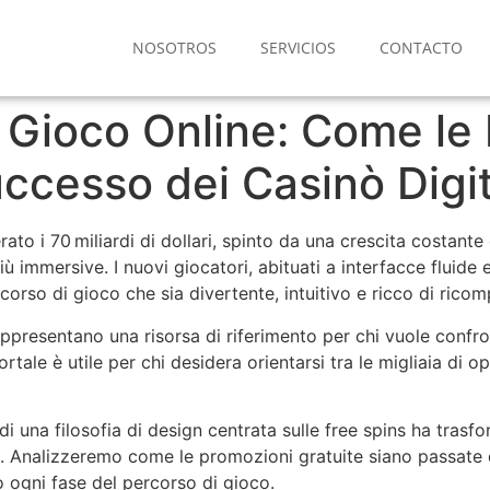
NOSOTROS
SERVICIOS
CONTACTO
i Gioco Online: Come le
uccesso dei Casinò Digit
to i 70 miliardi di dollari, spinto da una crescita costante 
immersive. I nuovi giocatori, abituati a interfacce fluide 
rcorso di gioco che sia divertente, intuitivo e ricco di ric
ppresentano una risorsa di riferimento per chi vuole confro
rtale è utile per chi desidera orientarsi tra le migliaia di o
 di una filosofia di design centrata sulle free spins ha trasf
e. Analizzeremo come le promozioni gratuite siano passate 
 ogni fase del percorso di gioco.