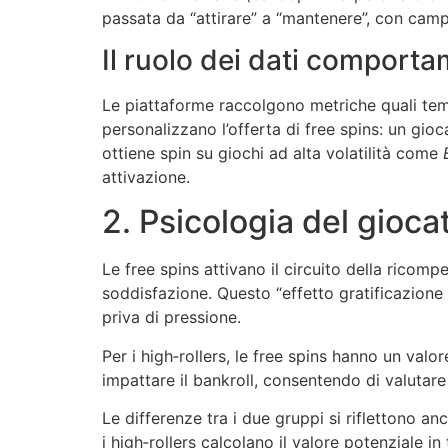
passata da “attirare” a “mantenere”, con campa
Il ruolo dei dati comporta
Le piattaforme raccolgono metriche quali temp
personalizzano l’offerta di free spins: un gioc
ottiene spin su giochi ad alta volatilità come
attivazione.
2. Psicologia del gioca
Le free spins attivano il circuito della ricom
soddisfazione. Questo “effetto gratificazione
priva di pressione.
Per i high‑rollers, le free spins hanno un val
impattare il bankroll, consentendo di valutare
Le differenze tra i due gruppi si riflettono an
i high‑rollers calcolano il valore potenziale in