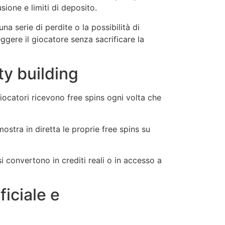
sione e limiti di deposito.
 serie di perdite o la possibilità di
ggere il giocatore senza sacrificare la
ty building
 giocatori ricevono free spins ogni volta che
ostra in diretta le proprie free spins su
 convertono in crediti reali o in accesso a
ficiale e