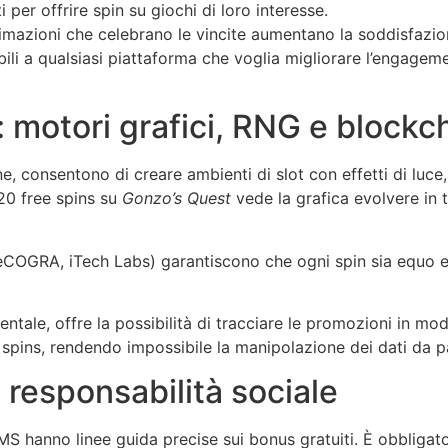
i per offrire spin su giochi di loro interesse.
nimazioni che celebrano le vincite aumentano la soddisfazio
bili a qualsiasi piattaforma che voglia migliorare l’engage
i: motori grafici, RNG e blockc
e, consentono di creare ambienti di slot con effetti di luce
20 free spins su
Gonzo’s Quest
vede la grafica evolvere in 
eCOGRA, iTech Labs) garantiscono che ogni spin sia equo e v
ntale, offre la possibilità di tracciare le promozioni in m
ee spins, rendendo impossibile la manipolazione dei dati da p
responsabilità sociale
 hanno linee guida precise sui bonus gratuiti. È obbligato