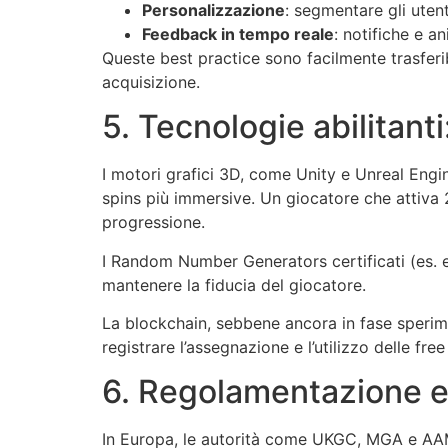
Personalizzazione
: segmentare gli utent
Feedback in tempo reale
: notifiche e a
Queste best practice sono facilmente trasferi
acquisizione.
5. Tecnologie abilitant
I motori grafici 3D, come Unity e Unreal Engin
spins più immersive. Un giocatore che attiva 
progressione.
I Random Number Generators certificati (es. 
mantenere la fiducia del giocatore.
La blockchain, sebbene ancora in fase sperime
registrare l’assegnazione e l’utilizzo delle fr
6. Regolamentazione e 
In Europa, le autorità come UKGC, MGA e AAMS