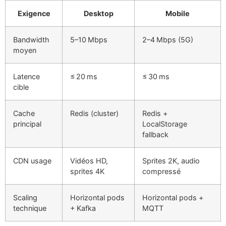
Exigence
Desktop
Mobile
Bandwidth
5–10 Mbps
2–4 Mbps (5G)
moyen
Latence
≤ 20 ms
≤ 30 ms
cible
Cache
Redis (cluster)
Redis +
principal
LocalStorage
fallback
CDN usage
Vidéos HD,
Sprites 2K, audio
sprites 4K
compressé
Scaling
Horizontal pods
Horizontal pods +
technique
+ Kafka
MQTT