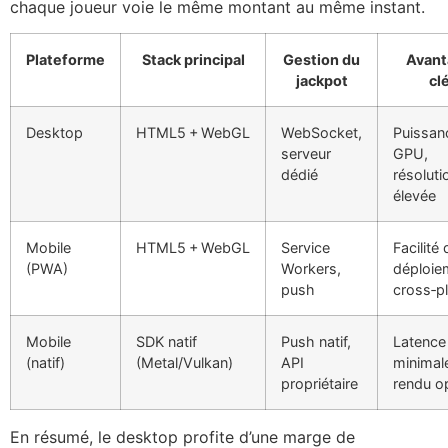
chaque joueur voie le même montant au même instant.
Plateforme
Stack principal
Gestion du
Avant
jackpot
cl
Desktop
HTML5 + WebGL
WebSocket,
Puissan
serveur
GPU,
dédié
résoluti
élevée
Mobile
HTML5 + WebGL
Service
Facilité 
(PWA)
Workers,
déploie
push
cross‑p
Mobile
SDK natif
Push natif,
Latence
(natif)
(Metal/Vulkan)
API
minimal
propriétaire
rendu o
En résumé, le desktop profite d’une marge de