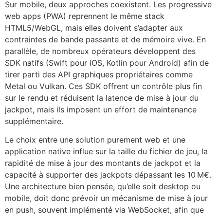
Sur mobile, deux approches coexistent. Les progressive
web apps (PWA) reprennent le même stack
HTML5/WebGL, mais elles doivent s’adapter aux
contraintes de bande passante et de mémoire vive. En
parallèle, de nombreux opérateurs développent des
SDK natifs (Swift pour iOS, Kotlin pour Android) afin de
tirer parti des API graphiques propriétaires comme
Metal ou Vulkan. Ces SDK offrent un contrôle plus fin
sur le rendu et réduisent la latence de mise à jour du
jackpot, mais ils imposent un effort de maintenance
supplémentaire.
Le choix entre une solution purement web et une
application native influe sur la taille du fichier de jeu, la
rapidité de mise à jour des montants de jackpot et la
capacité à supporter des jackpots dépassant les 10 M€.
Une architecture bien pensée, qu’elle soit desktop ou
mobile, doit donc prévoir un mécanisme de mise à jour
en push, souvent implémenté via WebSocket, afin que