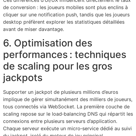
Ces différences d’UI/UX influencent directement le taux
de conversion : les joueurs mobiles sont plus enclins à
cliquer sur une notification push, tandis que les joueurs
desktop préfèrent explorer les statistiques détaillées
avant de miser davantage.
6. Optimisation des
performances : techniques
de scaling pour les gros
jackpots
Supporter un jackpot de plusieurs millions d’euros
implique de gérer simultanément des milliers de joueurs,
tous connectés via WebSocket. La première couche de
scaling repose sur le load‑balancing DNS qui répartit les
connexions entre plusieurs serveurs d’application.
Chaque serveur exécute un micro‑service dédié au suivi
du jackpot, isolé du moteur de jeu principal.