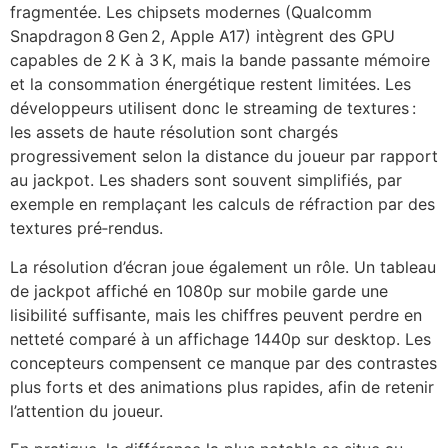
fragmentée. Les chipsets modernes (Qualcomm
Snapdragon 8 Gen 2, Apple A17) intègrent des GPU
capables de 2 K à 3 K, mais la bande passante mémoire
et la consommation énergétique restent limitées. Les
développeurs utilisent donc le streaming de textures :
les assets de haute résolution sont chargés
progressivement selon la distance du joueur par rapport
au jackpot. Les shaders sont souvent simplifiés, par
exemple en remplaçant les calculs de réfraction par des
textures pré‑rendus.
La résolution d’écran joue également un rôle. Un tableau
de jackpot affiché en 1080p sur mobile garde une
lisibilité suffisante, mais les chiffres peuvent perdre en
netteté comparé à un affichage 1440p sur desktop. Les
concepteurs compensent ce manque par des contrastes
plus forts et des animations plus rapides, afin de retenir
l’attention du joueur.