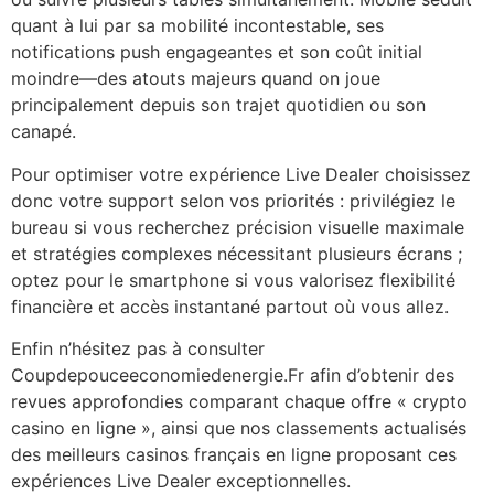
quant à lui par sa mobilité incontestable, ses
notifications push engageantes et son coût initial
moindre—des atouts majeurs quand on joue
principalement depuis son trajet quotidien ou son
canapé.
Pour optimiser votre expérience Live Dealer choisissez
donc votre support selon vos priorités : privilégiez le
bureau si vous recherchez précision visuelle maximale
et stratégies complexes nécessitant plusieurs écrans ;
optez pour le smartphone si vous valorisez flexibilité
financière et accès instantané partout où vous allez.
Enfin n’hésitez pas à consulter
Coupdepouceeconomiedenergie.Fr afin d’obtenir des
revues approfondies comparant chaque offre « crypto
casino en ligne », ainsi que nos classements actualisés
des meilleurs casinos français en ligne proposant ces
expériences Live Dealer exceptionnelles.