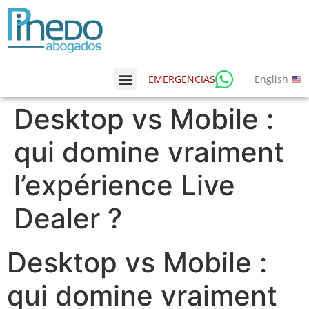
English
EMERGENCIAS
Desktop vs Mobile :
qui domine vraiment
l’expérience Live
Dealer ?
Desktop vs Mobile :
qui domine vraiment