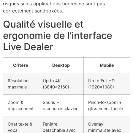
risques si les applications tierces ne sont pas
correctement sandboxées.
Qualité visuelle et
ergonomie de l’interface
Live Dealer
Critère
Desktop
Mobile
Résolution
Up to 4K
Up to Full HD
maximale
(3840×2160)
(1920×1080)
Zoom &
Souris +
Pinch‑to‑zoom +
déplacement
raccourcis clavier
glissement tactile
Chat texte &
Fenêtre
Overlay
vocal
détachable avec
minimaliste avec