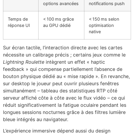
options avancées
notifications push
Temps de
< 100 ms grâce
< 150 ms selon
réponse UI
au GPU dédié
optimisation
native
Sur écran tactile, l’interaction directe avec les cartes
nécessite un calibrage précis ; certains jeux comme le
Lightning Roulette
intègrent un effet « haptic
feedback » qui compense partiellement l’absence de
bouton physique dédié au « mise rapide ». En revanche,
sur desktop le joueur peut ouvrir plusieurs fenêtres
simultanément – tableau des statistiques RTP côté
serveur affiché côte à côte avec le flux vidéo – ce qui
réduit significativement la fatigue oculaire pendant les
longues sessions nocturnes grâce à des filtres lumière
bleue intégrés au navigateur.
L’expérience immersive dépend aussi du design