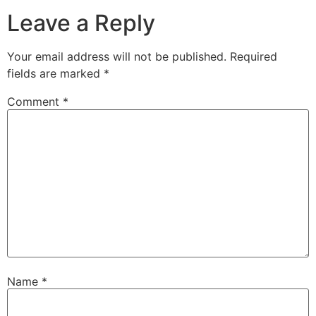
Leave a Reply
Your email address will not be published.
Required
fields are marked
*
Comment
*
Name
*