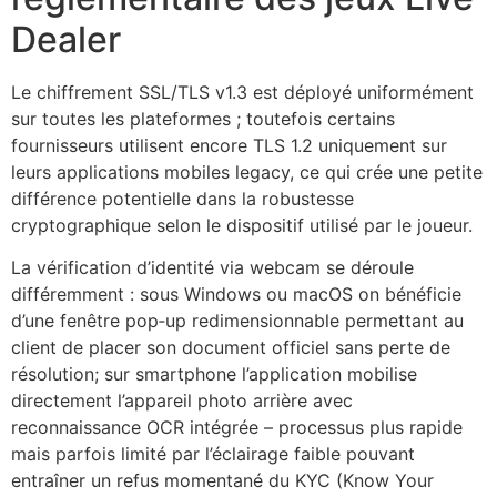
Dealer
Le chiffrement SSL/TLS v1.3 est déployé uniformément
sur toutes les plateformes ; toutefois certains
fournisseurs utilisent encore TLS 1.2 uniquement sur
leurs applications mobiles legacy, ce qui crée une petite
différence potentielle dans la robustesse
cryptographique selon le dispositif utilisé par le joueur.
La vérification d’identité via webcam se déroule
différemment : sous Windows ou macOS on bénéficie
d’une fenêtre pop‑up redimensionnable permettant au
client de placer son document officiel sans perte de
résolution; sur smartphone l’application mobilise
directement l’appareil photo arrière avec
reconnaissance OCR intégrée – processus plus rapide
mais parfois limité par l’éclairage faible pouvant
entraîner un refus momentané du KYC (Know Your