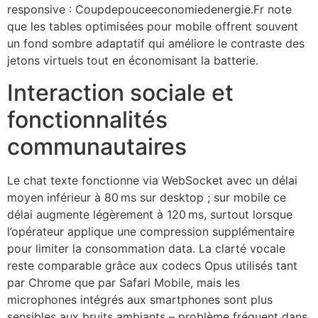
responsive : Coupdepouceeconomiedenergie.Fr note
que les tables optimisées pour mobile offrent souvent
un fond sombre adaptatif qui améliore le contraste des
jetons virtuels tout en économisant la batterie.
Interaction sociale et
fonctionnalités
communautaires
Le chat texte fonctionne via WebSocket avec un délai
moyen inférieur à 80 ms sur desktop ; sur mobile ce
délai augmente légèrement à 120 ms, surtout lorsque
l’opérateur applique une compression supplémentaire
pour limiter la consommation data. La clarté vocale
reste comparable grâce aux codecs Opus utilisés tant
par Chrome que par Safari Mobile, mais les
microphones intégrés aux smartphones sont plus
sensibles aux bruits ambiants – problème fréquent dans