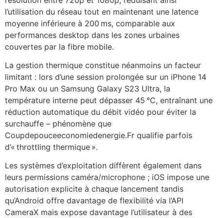
l’utilisation du réseau tout en maintenant une latence
moyenne inférieure à 200 ms, comparable aux
performances desktop dans les zones urbaines
couvertes par la fibre mobile.
La gestion thermique constitue néanmoins un facteur
limitant : lors d’une session prolongée sur un iPhone 14
Pro Max ou un Samsung Galaxy S23 Ultra, la
température interne peut dépasser 45 °C, entraînant une
réduction automatique du débit vidéo pour éviter la
surchauffe – phénomène que
Coupdepouceeconomiedenergie.Fr qualifie parfois
d’« throttling thermique ».
Les systèmes d’exploitation diffèrent également dans
leurs permissions caméra/microphone ; iOS impose une
autorisation explicite à chaque lancement tandis
qu’Android offre davantage de flexibilité via l’API
CameraX mais expose davantage l’utilisateur à des