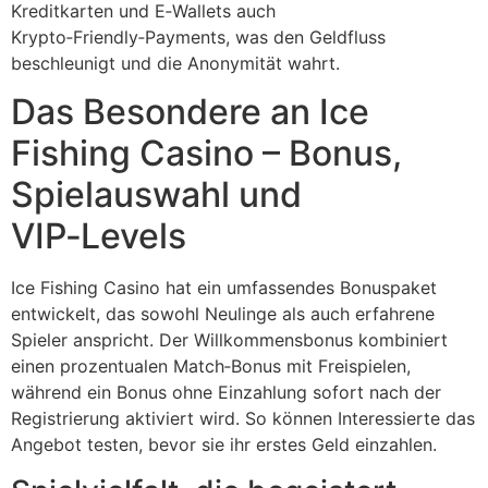
Kreditkarten und E‑Wallets auch
Krypto‑Friendly‑Payments, was den Geldfluss
beschleunigt und die Anonymität wahrt.
Das Besondere an Ice
Fishing Casino – Bonus,
Spielauswahl und
VIP‑Levels
Ice Fishing Casino hat ein umfassendes Bonuspaket
entwickelt, das sowohl Neulinge als auch erfahrene
Spieler anspricht. Der Willkommensbonus kombiniert
einen prozentualen Match‑Bonus mit Freispielen,
während ein Bonus ohne Einzahlung sofort nach der
Registrierung aktiviert wird. So können Interessierte das
Angebot testen, bevor sie ihr erstes Geld einzahlen.