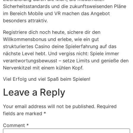
Sicherheitsstandards und die zukunftsweisenden Pläne
im Bereich Mobile und VR machen das Angebot
besonders attraktiv.
Registriere dich noch heute, sichere dir den
Willkommensbonus und erlebe, wie ein gut
strukturiertes Casino deine Spielerfahrung auf das
nächste Level hebt. Und vergiss nicht: Spiele immer
verantwortungsbewusst – setze Limits und genieße den
Nervenkitzel mit einem kühlen Kopf.
Viel Erfolg und viel Spaß beim Spielen!
Leave a Reply
Your email address will not be published.
Required
fields are marked
*
Comment
*