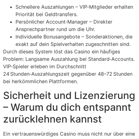
Schnellere Auszahlungen – VIP‑Mitglieder erhalten
Priorität bei Geldtransfers.
Persönlicher Account‑Manager – Direkter
Ansprechpartner rund um die Uhr.
Individuelle Bonusangebote – Sonderaktionen, die
exakt auf dein Spielverhalten zugeschnitten sind.
Durch dieses System löst das Casino ein häufiges
Problem: Langsame Auszahlung bei Standard‑Accounts.
VIP‑Spieler erleben im Durchschnitt
24 Stunden‑Auszahlungszeit gegenüber 48–72 Stunden
bei herkömmlichen Plattformen.
Sicherheit und Lizenzierung
– Warum du dich entspannt
zurücklehnen kannst
Ein vertrauenswürdiges Casino muss nicht nur über eine