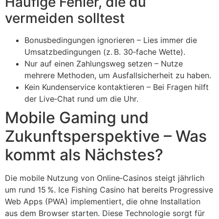
Häufige Fehler, die du
vermeiden solltest
Bonusbedingungen ignorieren – Lies immer die
Umsatzbedingungen (z. B. 30‑fache Wette).
Nur auf einen Zahlungsweg setzen – Nutze
mehrere Methoden, um Ausfallsicherheit zu haben.
Kein Kundenservice kontaktieren – Bei Fragen hilft
der Live‑Chat rund um die Uhr.
Mobile Gaming und
Zukunftsperspektive – Was
kommt als Nächstes?
Die mobile Nutzung von Online‑Casinos steigt jährlich
um rund 15 %. Ice Fishing Casino hat bereits Progressive
Web Apps (PWA) implementiert, die ohne Installation
aus dem Browser starten. Diese Technologie sorgt für