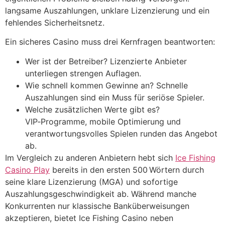
langsame Auszahlungen, unklare Lizenzierung und ein
fehlendes Sicherheitsnetz.
Ein sicheres Casino muss drei Kernfragen beantworten:
Wer ist der Betreiber? Lizenzierte Anbieter
unterliegen strengen Auflagen.
Wie schnell kommen Gewinne an? Schnelle
Auszahlungen sind ein Muss für seriöse Spieler.
Welche zusätzlichen Werte gibt es?
VIP‑Programme, mobile Optimierung und
verantwortungsvolles Spielen runden das Angebot
ab.
Im Vergleich zu anderen Anbietern hebt sich
Ice Fishing
Casino Play
bereits in den ersten 500 Wörtern durch
seine klare Lizenzierung (MGA) und sofortige
Auszahlungsgeschwindigkeit ab. Während manche
Konkurrenten nur klassische Banküberweisungen
akzeptieren, bietet Ice Fishing Casino neben