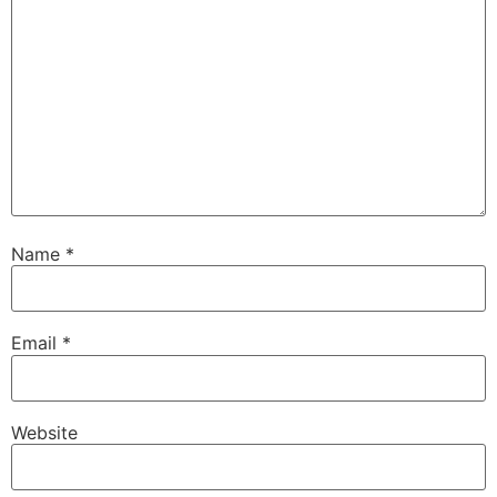
Name
*
Email
*
Website