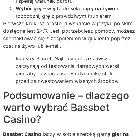
i spełnij warunek obrotu.
Wybór gry
– wejdź do sekcji
gry na żywo
i
rozpocznij grę z prawdziwym krupierem.
Pierwsze kroki są proste, a wsparcie w języku polskim
dostępne jest 24/7. Jeśli potrzebujesz pomocy, możesz
skontaktować się z zespołem obsługi klienta poprzez
czat na żywo lub e‑mail.
Industry Secret: Najlepsi gracze zawsze
zaczynają od testowania darmowych wersji
gier, aby poznać zasady i dynamikę stołu
przed zainwestowaniem własnych środków.
Podsumowanie – dlaczego
warto wybrać Bassbet
Casino?
Bassbet Casino
łączy w sobie szeroką gamę
gier na