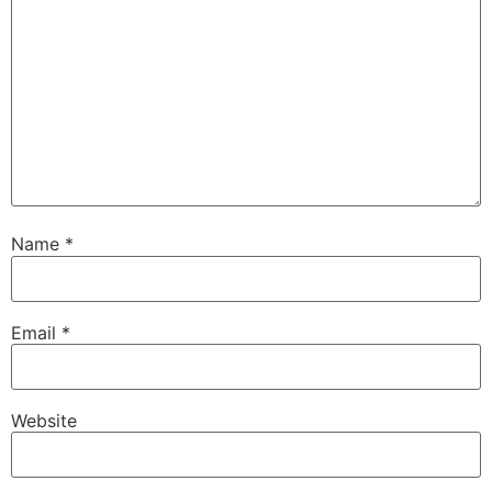
Name
*
Email
*
Website