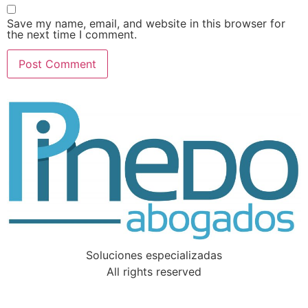
Save my name, email, and website in this browser for
the next time I comment.
Soluciones especializadas
All rights reserved