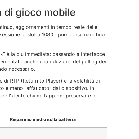
a di gioco mobile
ntinuo, aggiornamenti in tempo reale delle
 sessione di slot a 1080p può consumare fino
ark” è la più immediata: passando a interfacce
ementato anche una riduzione del polling dei
ndo necessario.
di RTP (Return to Player) e la volatilità di
o e meno “affaticato” dal dispositivo. In
che l’utente chiuda l’app per preservare la
Risparmio medio sulla batteria