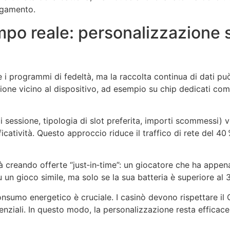
agamento.
tempo reale: personalizzazione 
 i programmi di fedeltà, ma la raccolta continua di dati pu
one vicino al dispositivo, ad esempio su chip dedicati come
i sessione, tipologia di slot preferita, importi scommessi) 
icatività. Questo approccio riduce il traffico di rete del 40
à creando offerte “just‑in‑time”: un giocatore che ha appen
 un gioco simile, ma solo se la sua batteria è superiore al 
consumo energetico è cruciale. I casinò devono rispettare il 
senziali. In questo modo, la personalizzazione resta effica