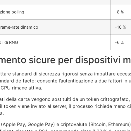
zione polling
-8 %
frame‑rate dinamico
-10 %
oli di RNG
-6 %
mento sicure per dispositivi m
ettare standard di sicurezza rigorosi senza impattare ecces
dard de‑facto: consente l’autenticazione a due fattori in un
a CPU rimane attiva.
 dati della carta vengono sostituiti da un token crittografat
il token viene inviato al server, il processo richiede meno ci
a.
li (Apple Pay, Google Pay) e criptovalute (Bitcoin, Ethereum