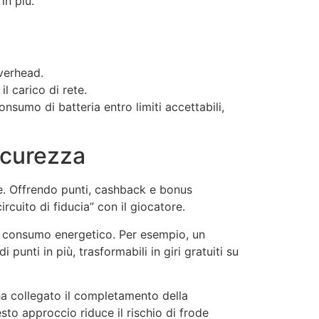
in più.
overhead.
l carico di rete.
nsumo di batteria entro limiti accettabili,
icurezza
le. Offrendo punti, cashback e bonus
rcuito di fiducia” con il giocatore.
sso consumo energetico. Per esempio, un
unti in più, trasformabili in giri gratuiti su
o ha collegato il completamento della
o approccio riduce il rischio di frode