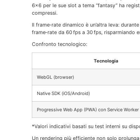
6×6 per le sue slot a tema “fantasy” ha regi
compressi.
Il frame‑rate dinamico è un’altra leva: durante
frame‑rate da 60 fps a 30 fps, risparmiando en
Confronto tecnologico:
Tecnologia
WebGL (browser)
Native SDK (iOS/Android)
Progressive Web App (PWA) con Service Worker
*Valori indicativi basati su test interni su disp
Un rendering più efficiente non solo prolunga