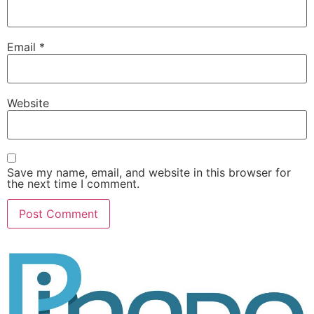
Email
*
Website
Save my name, email, and website in this browser for
the next time I comment.