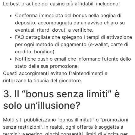
Le best practice dei casinò più affidabili includono:
Conferma immediata del bonus nella pagina di
deposito, accompagnata da un avviso chiaro su
eventuali ritardi dovuti a verifiche.
FAQ dettagliate che spiegano i tempi di attivazione
per ogni metodo di pagamento (e‑wallet, carte di
credito, bonifico).
Notifiche push o email che informano l’utente dello
stato della sua promozione.
Questi accorgimenti evitano fraintendimenti e
rinforzano la fiducia del giocatore.
3. Il “bonus senza limiti” è
solo un’illusione?
Molti siti pubblicizzano “bonus illimitati” o “promozioni
senza restrizioni”. In realtà, ogni offerta è soggetta a
termini: wagering, giochi consentiti, limiti di vincita per