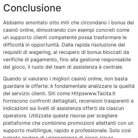
Conclusione
Abbiamo smontato otto miti che circondano i bonus dei
casinò online, dimostrando con esempi concreti come
un supporto clienti competente possa trasformare le
difficoltà in opportunità. Dalla rapida risoluzione dei
requisiti di wagering, al recupero di bonus bloccati da
verifiche di pagamento, fino alla gestione responsabile
del gioco, il ruolo del team di assistenza è centrale.
Quando si valutano i migliori casinò online, non basta
guardare le offerte: è fondamentale analizzare la qualità
del servizio clienti. Siti come Httpswww.Tacita.It
forniscono confronti dettagliati, recensioni trasparenti e
indicazioni sui livelli di assistenza offerti da ciascun
operatore. Utilizzate queste risorse per scegliere
piattaforme che combinino promozioni allettanti con un
supporto multilingue, rapido e professionale. Solo così
potrete godere di un’esperienza di gioco sicura,