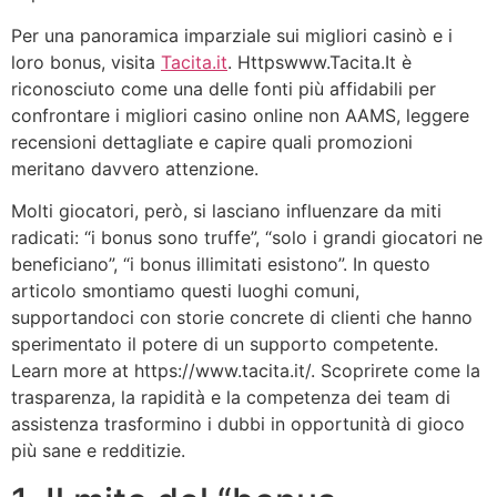
Per una panoramica imparziale sui migliori casinò e i
loro bonus, visita
Tacita.it
. Httpswww.Tacita.It è
riconosciuto come una delle fonti più affidabili per
confrontare i migliori casino online non AAMS, leggere
recensioni dettagliate e capire quali promozioni
meritano davvero attenzione.
Molti giocatori, però, si lasciano influenzare da miti
radicati: “i bonus sono truffe”, “solo i grandi giocatori ne
beneficiano”, “i bonus illimitati esistono”. In questo
articolo smontiamo questi luoghi comuni,
supportandoci con storie concrete di clienti che hanno
sperimentato il potere di un supporto competente.
Learn more at https://www.tacita.it/. Scoprirete come la
trasparenza, la rapidità e la competenza dei team di
assistenza trasformino i dubbi in opportunità di gioco
più sane e redditizie.