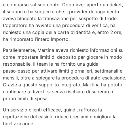
è comparso sul suo conto. Dopo aver aperto un ticket,
il supporto ha scoperto che il provider di pagamento
aveva bloccato la transazione per sospetto di frode.
L’operatore ha avviato una procedura di verifica, ha
richiesto una copia della carta d’identità e, entro 2 ore,
ha rimborsato l’intero importo.
Parallelamente, Martina aveva richiesto informazioni su
come impostare limiti di deposito per giocare in modo
responsabile. Il team le ha fornito una guida
passo‑passo per attivare limiti giornalieri, settimanali e
mensili, oltre a spiegare la procedura di auto‑esclusione.
Grazie a questo supporto integrato, Martina ha potuto
continuare a divertirsi senza rischiare di superare i
propri limiti di spesa.
Un servizio clienti efficace, quindi, rafforza la
reputazione del casinò, riduce i reclami e migliora la
fidelizzazione.