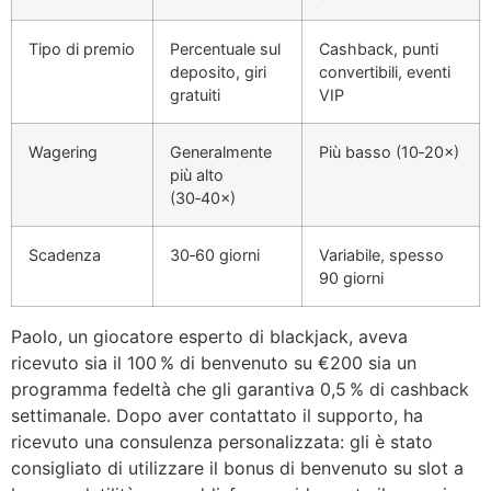
Tipo di premio
Percentuale sul
Cashback, punti
deposito, giri
convertibili, eventi
gratuiti
VIP
Wagering
Generalmente
Più basso (10‑20×)
più alto
(30‑40×)
Scadenza
30‑60 giorni
Variabile, spesso
90 giorni
Paolo, un giocatore esperto di blackjack, aveva
ricevuto sia il 100 % di benvenuto su €200 sia un
programma fedeltà che gli garantiva 0,5 % di cashback
settimanale. Dopo aver contattato il supporto, ha
ricevuto una consulenza personalizzata: gli è stato
consigliato di utilizzare il bonus di benvenuto su slot a