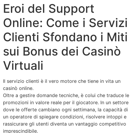
Eroi del Support
Online: Come i Servizi
Clienti Sfondano i Miti
sui Bonus dei Casinò
Virtuali
Il servizio clienti è il vero motore che tiene in vita un
casinò online.
Oltre a gestire domande tecniche, è colui che traduce le
promozioni in valore reale per il giocatore. In un settore
dove le offerte cambiano ogni settimana, la capacità di
un operatore di spiegare condizioni, risolvere intoppi e
rassicurare gli utenti diventa un vantaggio competitivo
imprescindibile.