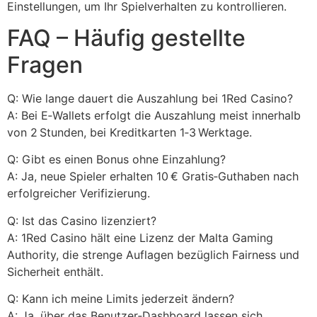
Einstellungen, um Ihr Spielverhalten zu kontrollieren.
FAQ – Häufig gestellte
Fragen
Q: Wie lange dauert die Auszahlung bei 1Red Casino?
A: Bei E‑Wallets erfolgt die Auszahlung meist innerhalb
von 2 Stunden, bei Kreditkarten 1‑3 Werktage.
Q: Gibt es einen Bonus ohne Einzahlung?
A: Ja, neue Spieler erhalten 10 € Gratis‑Guthaben nach
erfolgreicher Verifizierung.
Q: Ist das Casino lizenziert?
A: 1Red Casino hält eine Lizenz der Malta Gaming
Authority, die strenge Auflagen bezüglich Fairness und
Sicherheit enthält.
Q: Kann ich meine Limits jederzeit ändern?
A: Ja, über das Benutzer‑Dashboard lassen sich