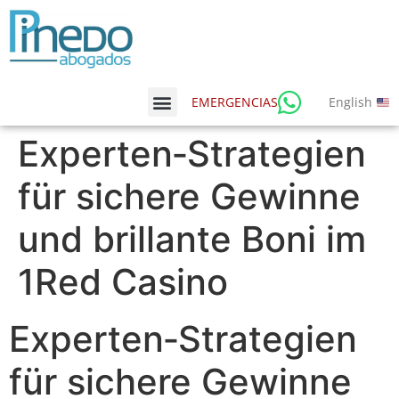
English
EMERGENCIAS
Experten‑Strategien
für sichere Gewinne
und brillante Boni im
1Red Casino
Experten‑Strategien
für sichere Gewinne