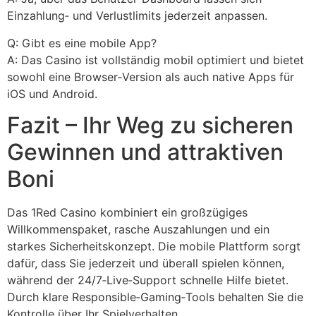
Einzahlung‑ und Verlustlimits jederzeit anpassen.
Q: Gibt es eine mobile App?
A: Das Casino ist vollständig mobil optimiert und bietet
sowohl eine Browser‑Version als auch native Apps für
iOS und Android.
Fazit – Ihr Weg zu sicheren
Gewinnen und attraktiven
Boni
Das 1Red Casino kombiniert ein großzügiges
Willkommenspaket, rasche Auszahlungen und ein
starkes Sicherheitskonzept. Die mobile Plattform sorgt
dafür, dass Sie jederzeit und überall spielen können,
während der 24/7‑Live‑Support schnelle Hilfe bietet.
Durch klare Responsible‑Gaming‑Tools behalten Sie die
Kontrolle über Ihr Spielverhalten.