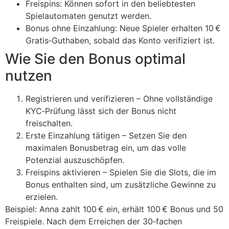
Freispins: Können sofort in den beliebtesten
Spielautomaten genutzt werden.
Bonus ohne Einzahlung: Neue Spieler erhalten 10 €
Gratis‑Guthaben, sobald das Konto verifiziert ist.
Wie Sie den Bonus optimal
nutzen
Registrieren und verifizieren – Ohne vollständige
KYC‑Prüfung lässt sich der Bonus nicht
freischalten.
Erste Einzahlung tätigen – Setzen Sie den
maximalen Bonusbetrag ein, um das volle
Potenzial auszuschöpfen.
Freispins aktivieren – Spielen Sie die Slots, die im
Bonus enthalten sind, um zusätzliche Gewinne zu
erzielen.
Beispiel: Anna zahlt 100 € ein, erhält 100 € Bonus und 50
Freispiele. Nach dem Erreichen der 30‑fachen