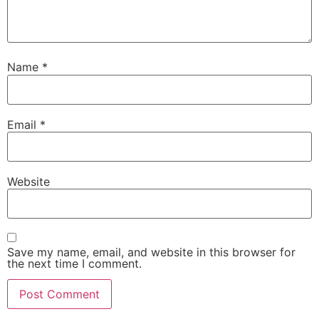
Name
*
Email
*
Website
Save my name, email, and website in this browser for
the next time I comment.