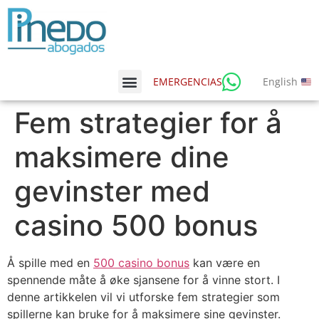
English
EMERGENCIAS
Fem strategier for å
maksimere dine
gevinster med
casino 500 bonus
Å spille med en
500 casino bonus
kan være en
spennende måte å øke sjansene for å vinne stort. I
denne artikkelen vil vi utforske fem strategier som
spillerne kan bruke for å maksimere sine gevinster.