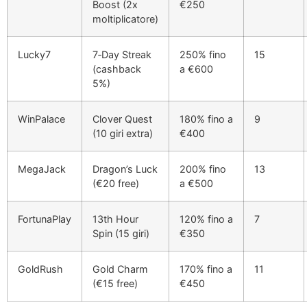
Boost (2x
€250
moltiplicatore)
Lucky7
7‑Day Streak
250% fino
15
(cashback
a €600
5%)
WinPalace
Clover Quest
180% fino a
9
(10 giri extra)
€400
MegaJack
Dragon’s Luck
200% fino
13
(€20 free)
a €500
FortunaPlay
13th Hour
120% fino a
7
Spin (15 giri)
€350
GoldRush
Gold Charm
170% fino a
11
(€15 free)
€450