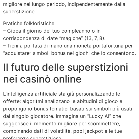
migliore nel lungo periodo, indipendentemente dalla
superstizione.
Pratiche folkloristiche
– Gioca il giorno del tuo compleanno o in
corrispondenza di date “magiche” (13, 7, 8).
– Tieni a portata di mano una moneta portafortuna per
“acquistare” simboli bonus nei giochi che lo consentono.
Il futuro delle superstizioni
nei casinò online
L’intelligenza artificiale sta già personalizzando le
offerte: algoritmi analizzano le abitudini di gioco e
propongono bonus tematici basati sui simboli più usati
dal singolo giocatore. Immagina un “Lucky AI” che
suggerisce il momento migliore per scommettere,
combinando dati di volatilità, pool jackpot e le tue
preferenze superstiziose.