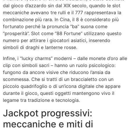
dal gioco d’azzardo sin dal XIX secolo, quando le slot
meccaniche avevano tre rulli e il 777 rappresentava la
combinazione più rara. In Cina, il 8 è considerato più
fortunato perché la pronuncia “ba” suona come
“prosperità”. Slot come “88 Fortune” utilizzano questo
numero per attirare i giocatori asiatici, inserendo
simboli di draghi e lanterne rosse.
Infine, i “lucky charms” moderni – dalle monete d’oro alle
clip con simboli sacri – hanno un ruolo psicologico:
fungono da ancore visive che riducono l’ansia da
scommessa. Che si tratti di un braccialetto con un
piccolo quadrifoglio o di un’icona digitale che appare
durante il gioco, questi oggetti mantengono vivo il
legame tra tradizione e tecnologia.
Jackpot progressivi:
meccaniche e miti di