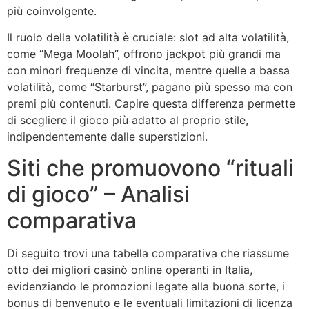
più coinvolgente.
Il ruolo della volatilità è cruciale: slot ad alta volatilità,
come “Mega Moolah”, offrono jackpot più grandi ma
con minori frequenze di vincita, mentre quelle a bassa
volatilità, come “Starburst”, pagano più spesso ma con
premi più contenuti. Capire questa differenza permette
di scegliere il gioco più adatto al proprio stile,
indipendentemente dalle superstizioni.
Siti che promuovono “rituali
di gioco” – Analisi
comparativa
Di seguito trovi una tabella comparativa che riassume
otto dei migliori casinò online operanti in Italia,
evidenziando le promozioni legate alla buona sorte, i
bonus di benvenuto e le eventuali limitazioni di licenza