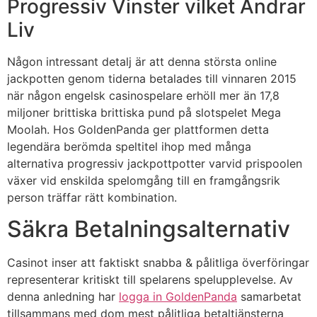
Progressiv Vinster vilket Ändrar
Liv
Någon intressant detalj är att denna största online
jackpotten genom tiderna betalades till vinnaren 2015
när någon engelsk casinospelare erhöll mer än 17,8
miljoner brittiska brittiska pund på slotspelet Mega
Moolah. Hos GoldenPanda ger plattformen detta
legendära berömda speltitel ihop med många
alternativa progressiv jackpottpotter varvid prispoolen
växer vid enskilda spelomgång till en framgångsrik
person träffar rätt kombination.
Säkra Betalningsalternativ
Casinot inser att faktiskt snabba & pålitliga överföringar
representerar kritiskt till spelarens spelupplevelse. Av
denna anledning har
logga in GoldenPanda
samarbetat
tillsammans med dom mest pålitliga betaltjänsterna