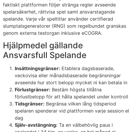
faktiskt plattformen följer stränga regler avseende
spelarsäkerhet, rättvisa spel samt ansvarstagande
spelande. Varje vår speltitlar använder certifierad
slumptalsgeneratorer (RNG) som regelbundet granskas
genom externa testorgan inklusive eCOGRA.
Hjälpmedel gällande
Ansvarsfull Spelande
Insättningsgränser:
Etablera dagsbaserade,
veckovisa eller månadsbaserade begränsningar
avseende hur stort belopp mycket ni kan betala in
Förlustgränser:
Bestäm högsta tillåtna
förlustbelopp för att hålla spelandet under kontroll
Tidsgränser:
Begränsa vilken lång tidsperiod
spelaren spenderar vid plattformen varje session el
dag
Själv-avstängning:
Ta en välbehövlig paus i