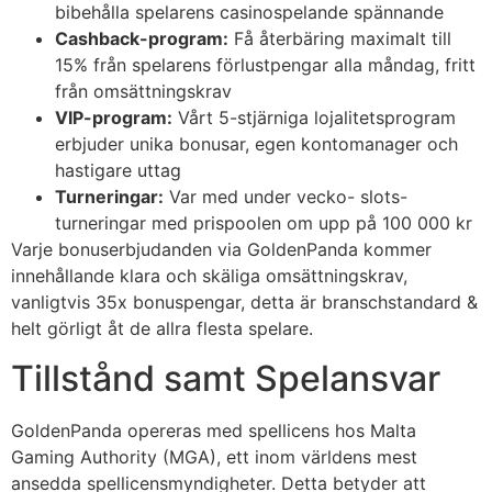
bibehålla spelarens casinospelande spännande
Cashback-program:
Få återbäring maximalt till
15% från spelarens förlustpengar alla måndag, fritt
från omsättningskrav
VIP-program:
Vårt 5-stjärniga lojalitetsprogram
erbjuder unika bonusar, egen kontomanager och
hastigare uttag
Turneringar:
Var med under vecko- slots-
turneringar med prispoolen om upp på 100 000 kr
Varje bonuserbjudanden via GoldenPanda kommer
innehållande klara och skäliga omsättningskrav,
vanligtvis 35x bonuspengar, detta är branschstandard &
helt görligt åt de allra flesta spelare.
Tillstånd samt Spelansvar
GoldenPanda opereras med spellicens hos Malta
Gaming Authority (MGA), ett inom världens mest
ansedda spellicensmyndigheter. Detta betyder att