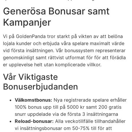
Generösa Bonusar samt
Kampanjer
Vi på GoldenPanda tror starkt på vikten av att belöna
lojala kunder och erbjuda våra spelare maximalt värde
vid första insättningen. Vår bonussystem representerar
genomskinligt samt rättvist utformat för för att förädla
er upplevelse helt utan komplicerade villkor.
Vår Viktigaste
Bonuserbjudanden
Välkomstbonus:
Nya registrerade spelare erhåller
100% bonus upp till på 5000 kr samt 200 gratis
snurr uppdelade via de första 3 insättningarna
Reload-bonusar:
Alla veckotillfälle tillhandahåller
vi insättningsbonusar om 50-75% till för att