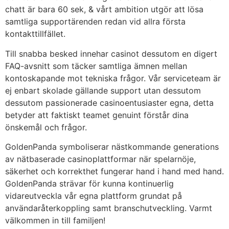
chatt är bara 60 sek, & vårt ambition utgör att lösa
samtliga supportärenden redan vid allra första
kontakttillfället.
Till snabba besked innehar casinot dessutom en digert
FAQ-avsnitt som täcker samtliga ämnen mellan
kontoskapande mot tekniska frågor. Vår serviceteam är
ej enbart skolade gällande support utan dessutom
dessutom passionerade casinoentusiaster egna, detta
betyder att faktiskt teamet genuint förstår dina
önskemål och frågor.
GoldenPanda symboliserar nästkommande generations
av nätbaserade casinoplattformar när spelarnöje,
säkerhet och korrekthet fungerar hand i hand med hand.
GoldenPanda strävar för kunna kontinuerlig
vidareutveckla vår egna plattform grundat på
användaråterkoppling samt branschutveckling. Varmt
välkommen in till familjen!