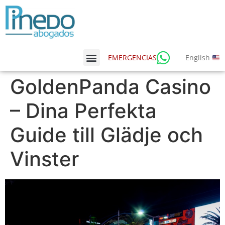
English
EMERGENCIAS
GoldenPanda Casino
– Dina Perfekta
Guide till Glädje och
Vinster