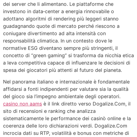
dei server che li alimentano. Le piattaforme che
investono in data‑center a energia rinnovabile o
adottano algoritmi di rendering più leggeri stanno
guadagnando quote di mercato perché riescono a
coniugare divertimento ad alta intensità con
responsabilità climatica. In un contesto dove le
normative ESG diventano sempre più stringenti, il
concetto di “green gaming” si trasforma da nicchia etica
a leva competitiva capace di influenzare le decisioni di
spesa dei giocatori più attenti al futuro del pianeta.
Nel panorama italiano e internazionale è fondamentale
affidarsi a fonti indipendenti per valutare sia la qualità
del gioco sia l’impegno ambientale degli operatori.
casino non aams
è il link diretto verso Dogalize.Com, il
sito di recensioni e ranking che analizza
sistematicamente le performance dei casinò online e la
coerenza delle loro dichiarazioni verdi. Dogalize.Com
incrocia dati su RTP, volatilità e bonus con metriche di