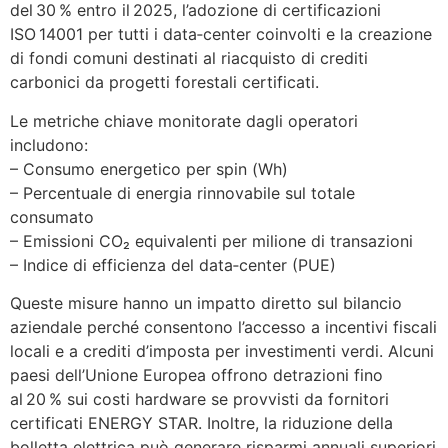
del 30 % entro il 2025, l’adozione di certificazioni
ISO 14001 per tutti i data‑center coinvolti e la creazione
di fondi comuni destinati al riacquisto di crediti
carbonici da progetti forestali certificati.
Le metriche chiave monitorate dagli operatori
includono:
– Consumo energetico per spin (Wh)
– Percentuale di energia rinnovabile sul totale
consumato
– Emissioni CO₂ equivalenti per milione di transazioni
– Indice di efficienza del data‑center (PUE)
Queste misure hanno un impatto diretto sul bilancio
aziendale perché consentono l’accesso a incentivi fiscali
locali e a crediti d’imposta per investimenti verdi. Alcuni
paesi dell’Unione Europea offrono detrazioni fino
al 20 % sui costi hardware se provvisti da fornitori
certificati ENERGY STAR. Inoltre, la riduzione della
bolletta elettrica può generare risparmi annuali superiori