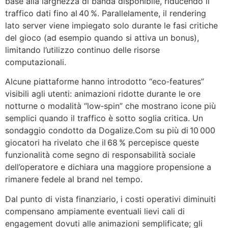
base alla larghezza di banda disponibile, riducendo il
traffico dati fino al 40 %. Parallelamente, il rendering
lato server viene impiegato solo durante le fasi critiche
del gioco (ad esempio quando si attiva un bonus),
limitando l’utilizzo continuo delle risorse
computazionali.
Alcune piattaforme hanno introdotto “eco‑features”
visibili agli utenti: animazioni ridotte durante le ore
notturne o modalità “low‑spin” che mostrano icone più
semplici quando il traffico è sotto soglia critica. Un
sondaggio condotto da Dogalize.Com su più di 10 000
giocatori ha rivelato che il 68 % percepisce queste
funzionalità come segno di responsabilità sociale
dell’operatore e dichiara una maggiore propensione a
rimanere fedele al brand nel tempo.
Dal punto di vista finanziario, i costi operativi diminuiti
compensano ampiamente eventuali lievi cali di
engagement dovuti alle animazioni semplificate; gli