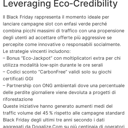
Leveraging Eco‑Credibility
Il Black Friday rappresenta il momento ideale per
lanciare campagne slot con enfasi verde perché
combina picchi massimi di traffico con una propensione
degli utenti ad accettare offerte più aggressive se
percepite come innovative o responsabili socialmente.
Le strategie vincenti includono:
– Bonus “Eco‑Jackpot” con moltiplicatori extra per chi
utilizza modalità low‑spin durante le ore serali
– Codici sconto “CarbonFree” validi solo su giochi
certificati GGI
– Partnership con ONG ambientali dove una percentuale
delle perdite giornaliere viene devoluta a progetti di
riforestazione
Queste iniziative hanno generato aumenti medi del
traffic volume del 45 % rispetto alle campagne standard
Black Friday degli ultimi tre anni secondo i dati
aggregati da Dogalize.Com su più centinaia di operatori