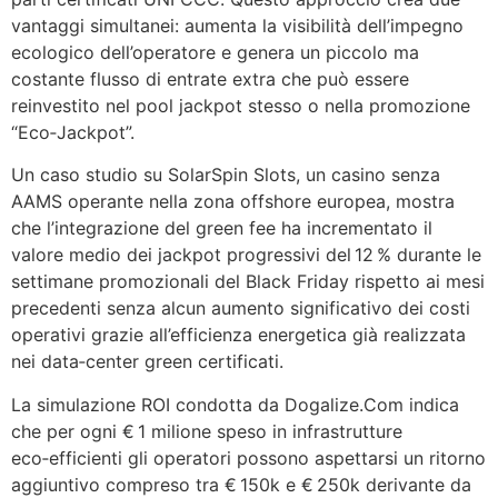
vantaggi simultanei: aumenta la visibilità dell’impegno
ecologico dell’operatore e genera un piccolo ma
costante flusso di entrate extra che può essere
reinvestito nel pool jackpot stesso o nella promozione
“Eco‑Jackpot”.
Un caso studio su SolarSpin Slots, un casino senza
AAMS operante nella zona offshore europea, mostra
che l’integrazione del green fee ha incrementato il
valore medio dei jackpot progressivi del 12 % durante le
settimane promozionali del Black Friday rispetto ai mesi
precedenti senza alcun aumento significativo dei costi
operativi grazie all’efficienza energetica già realizzata
nei data‑center green certificati.
La simulazione ROI condotta da Dogalize.Com indica
che per ogni € 1 milione speso in infrastrutture
eco‑efficienti gli operatori possono aspettarsi un ritorno
aggiuntivo compreso tra € 150k e € 250k derivante da