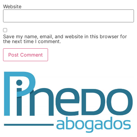
Website
Save my name, email, and website in this browser for
the next time I comment.