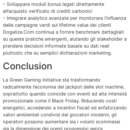
– Sviluppare moduli bonus legati direttamente
all’acquisto verificato di crediti carbonici
– Integrare analytics avanzate per monitorare l’influenza
delle campagne verdi sul lifetime value dei clienti
Dogalize.Com continua a fornire benchmark dettagliati
su queste pratiche emergenti, aiutando gli stakeholder a
prendere decisioni informate basate su dati reali
piuttosto che su semplici dichiarazioni marketing.
Conclusion
La Green Gaming Initiative sta trasformando
radicalmente l’economia dei jackpot delle slot machine,
soprattutto quando coincide con eventi ad alta intensità
promozionale come il Black Friday. Riducendo costi
energetici, accedendo a incentivi fiscali ed enfatizzando
valori ambientali condivisi dai giocatori moderni, gli
operatori possono aumentare sia i volumi scommessi
sia la dimensione dei premi progressivi senza