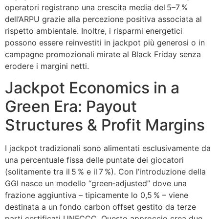
operatori registrano una crescita media del 5–7 %
dell’ARPU grazie alla percezione positiva associata al
rispetto ambientale. Inoltre, i risparmi energetici
possono essere reinvestiti in jackpot più generosi o in
campagne promozionali mirate al Black Friday senza
erodere i margini netti.
Jackpot Economics in a
Green Era: Payout
Structures & Profit Margins
I jackpot tradizionali sono alimentati esclusivamente da
una percentuale fissa delle puntate dei giocatori
(solitamente tra il 5 % e il 7 %). Con l’introduzione della
GGI nasce un modello “green‑adjusted” dove una
frazione aggiuntiva – tipicamente lo 0,5 % – viene
destinata a un fondo carbon offset gestito da terze
parti certificati UNFCCC. Questo approccio crea due