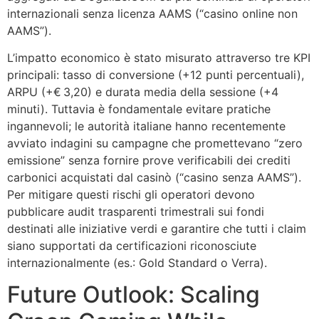
internazionali senza licenza AAMS (“casino online non
AAMS”).
L’impatto economico è stato misurato attraverso tre KPI
principali: tasso di conversione (+12 punti percentuali),
ARPU (+€ 3,20) e durata media della sessione (+4
minuti). Tuttavia è fondamentale evitare pratiche
ingannevoli; le autorità italiane hanno recentemente
avviato indagini su campagne che promettevano “zero
emissione” senza fornire prove verificabili dei crediti
carbonici acquistati dal casinò (“casino senza AAMS”).
Per mitigare questi rischi gli operatori devono
pubblicare audit trasparenti trimestrali sui fondi
destinati alle iniziative verdi e garantire che tutti i claim
siano supportati da certificazioni riconosciute
internazionalmente (es.: Gold Standard o Verra).
Future Outlook: Scaling