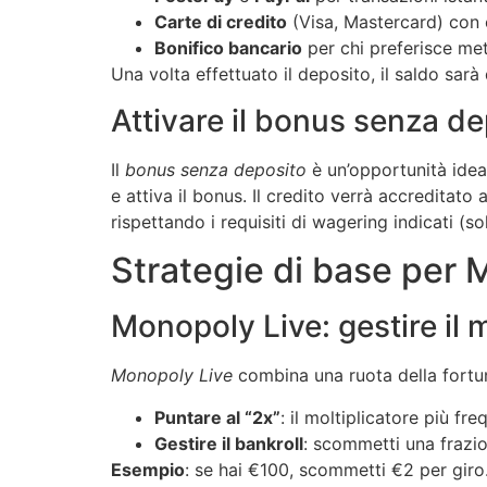
Carte di credito
(Visa, Mastercard) con
Bonifico bancario
per chi preferisce met
Una volta effettuato il deposito, il saldo sarà 
Attivare il bonus senza d
Il
bonus senza deposito
è un’opportunità ideal
e attiva il bonus. Il credito verrà accreditat
rispettando i requisiti di wagering indicati (s
Strategie di base per 
Monopoly Live: gestire il m
Monopoly Live
combina una ruota della fortun
Puntare al “2x”
: il moltiplicatore più fr
Gestire il bankroll
: scommetti una frazion
Esempio
: se hai €100, scommetti €2 per giro.