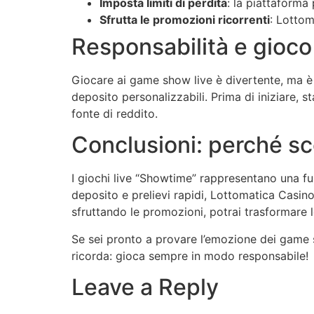
Imposta limiti di perdita
: la piattaforma
Sfrutta le promozioni ricorrenti
: Lottom
Responsabilità e gioc
Giocare ai game show live è divertente, ma è 
deposito personalizzabili. Prima di iniziare, s
fonte di reddito.
Conclusioni: perché sc
I giochi live “Showtime” rappresentano una fus
deposito e prelievi rapidi, Lottomatica Casino
sfruttando le promozioni, potrai trasformare l
Se sei pronto a provare l’emozione dei game sho
ricorda: gioca sempre in modo responsabile!
Leave a Reply