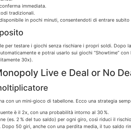
 conferma immediata.
odi tradizionali.
disponibile in pochi minuti, consentendoti di entrare subito n
eposito
e per testare i giochi senza rischiare i propri soldi. Dopo l
o automaticamente e potrai usarlo sui giochi “Showtime” con 
olitamente 30x).
Monopoly Live e Deal or No De
oltiplicatore
a con un mini‑gioco di tabellone. Ecco una strategia semplic
equente è il 2x, con una probabilità intorno al 30 %.
e (es. 2 % del tuo saldo) per ogni giro, così riduci il rischio
 Dopo 50 giri, anche con una perdita media, il tuo saldo rim