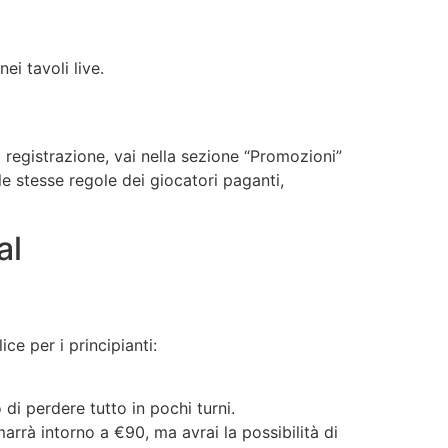
ei tavoli live.
a registrazione, vai nella sezione “Promozioni”
le stesse regole dei giocatori paganti,
al
e per i principianti:
 di perdere tutto in pochi turni.
arrà intorno a €90, ma avrai la possibilità di