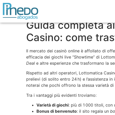
Guida completa ai
Casino: come trasf
Il mercato dei casinò online è affollato di of
efficacia dei giochi live “Showtime” di Lott
Deal
e altre esperienze che trasformano la sem
Rispetto ad altri operatori, Lottomatica Casi
prelievi (di solito entro 24 h) e l’assistenza in
noterai che pochi offrono la stessa varietà di
Tra i vantaggi più evidenti troviamo:
Varietà di giochi
: più di 1 000 titoli, c
Bonus di benvenuto
: il sito regala un
bo