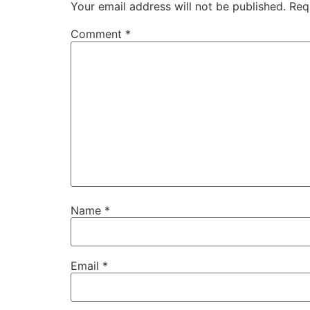
Your email address will not be published.
Req
Comment
*
Name
*
Email
*