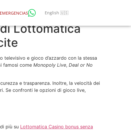
English 🇺🇸
EMERGENCIAS
 di Lottomatica
cite
to televisivo e gioco d’azzardo con la stessa
mmi famosi come
Monopoly Live
,
Deal or No
rezza e trasparenza. Inoltre, la velocità dei
eri. Se confronti le opzioni di gioco live,
 di più su
Lottomatica Casino bonus senza