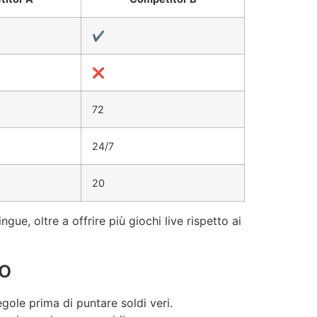
✔️
❌
72
24/7
20
e, oltre a offrire più giochi live rispetto ai
to
egole prima di puntare soldi veri.