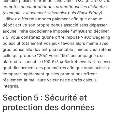
cumuler plusieurs promos sans violer T&C :\n
Créez vos
comptes pendant périodes promotionnelles distinctes
(exemple → lancement saisonnier puis Black Friday).
Utilisez différents modes paiement afin que chaque
dépôt active son propre bonus associé sans dépasser
aucune limite quotidienne imposée.*\n\nQuand décliner
? Si vous constatez qu’une offre impose >40x wagering
ou exclut totalement vos jeux favoris alors même avec
gros bonus elle devient peu rentable ; mieux vaut retenir
celle qui propose “20x” voire “15x” accompagné d’un
plafond raisonnable (
100 €).\n\nBasketnews.Net recense
quotidiennement ces paramètres afin que vous puissiez
comparer rapidement quelles promotions offrent
réellement la meilleure valeur nette après calculs
intégrés.
Section 5 : Sécurité et
protection des données