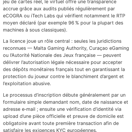
jeu de cartes réel, le virtuel offre une transparence
accrue grâce aux audits publiés régulièrement par
eCOGRA ou iTech Labs qui vérifient notamment le RTP
moyen déclaré (par exemple 96 % pour la plupart des
machines à sous classiques).
La licence joue un rôle central : seules les juridictions
reconnues — Malta Gaming Authority, Curaçao eGaming
ou l’Autorité Nationale des Jeux française — peuvent
délivrer l’autorisation légale nécessaire pour accepter
des dépôts monétaires français tout en garantissant la
protection du joueur contre le blanchiment d’argent et
l’exploitation abusive.
Le processus d’inscription débute généralement par un
formulaire simple demandant nom, date de naissance et
adresse e‑mail ; ensuite une vérification d’identité via
upload d’une pièce officielle et preuve de domicile est
obligatoire avant toute première transaction afin de
satisfaire les exigences KYC européennes.