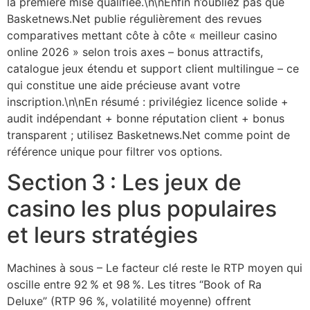
la première mise qualifiée.\n\nEnfin n’oubliez pas que
Basketnews.Net publie régulièrement des revues
comparatives mettant côte à côte « meilleur casino
online 2026 » selon trois axes – bonus attractifs,
catalogue jeux étendu et support client multilingue – ce
qui constitue une aide précieuse avant votre
inscription.\n\nEn résumé : privilégiez licence solide +
audit indépendant + bonne réputation client + bonus
transparent ; utilisez Basketnews.Net comme point de
référence unique pour filtrer vos options.
Section 3 : Les jeux de
casino les plus populaires
et leurs stratégies
Machines à sous – Le facteur clé reste le RTP moyen qui
oscille entre 92 % et 98 %. Les titres “Book of Ra
Deluxe” (RTP 96 %, volatilité moyenne) offrent