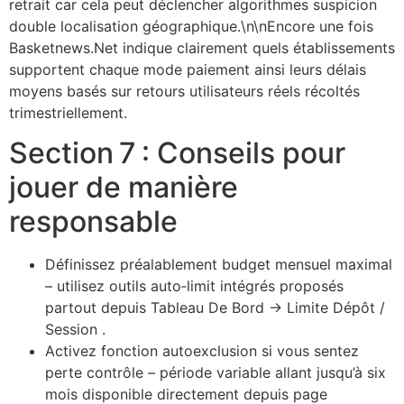
retrait car cela peut déclencher algorithmes suspicion
double localisation géographique.\n\nEncore une fois
Basketnews.Net indique clairement quels établissements
supportent chaque mode paiement ainsi leurs délais
moyens basés sur retours utilisateurs réels récoltés
trimestriellement.
Section 7 : Conseils pour
jouer de manière
responsable
Définissez préalablement budget mensuel maximal
­– utilisez outils auto‑limit intégrés proposés
partout depuis Tableau De Bord → Limite Dépôt /
Session .
Activez fonction auto­exclusion si vous sentez
perte contrôle ­– période variable allant jusqu’à six
mois disponible directement depuis page