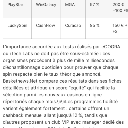
PlayStar
WinGalaxy
MGA
97 %
200 €
+100 F
LuckySpin
CashFlow
Curacao
95 %
150 € 
FS
L’importance accordée aux tests réalisés par eCOGRA
ou iTech Labs ne doit pas être sous‑estimée : ces
organismes procèdent à plus de mille millisecondes
d’échantillonnage quotidien pour prouver que chaque
spin respecte bien le taux théorique annoncé.
Basketnews.Net compare ces résultats dans ses fiches
détaillées et attribue un score “équité” qui facilite la
sélection parmi les nouveaux casinos en ligne
répertoriés chaque mois.\n\nLes programmes fidélité
varient également fortement : certains offrent un
cashback mensuel allant jusqu’à 12 %, tandis que
d’autres proposent un club VIP avec manager dédié dès