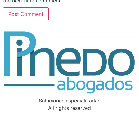
the next time I comment.
Soluciones especializadas
All rights reserved