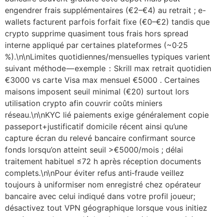
engendrer frais supplémentaires (€2–€4) au retrait ; e-
wallets facturent parfois forfait fixe (€0–€2) tandis que
crypto supprime quasiment tous frais hors spread
interne appliqué par certaines plateformes (~0·25
%).\n\nLimites quotidiennes/mensuelles typiques varient
suivant méthode — exemple ：Skrill max retrait quotidien
€3000 vs carte Visa max mensuel €5000 . Certaines
maisons imposent seuil minimal (€20) surtout lors
utilisation crypto afin couvrir coûts miniers
réseau.\n\nKYC lié paiements exige généralement copie
passeport+justificatif domicile récent ainsi qu’une
capture écran du relevé bancaire confirmant source
fonds lorsqu’on atteint seuil >€5000/mois ; délai
traitement habituel ≤72 h après réception documents
complets.\n\nPour éviter refus anti‑fraude veillez
toujours à uniformiser nom enregistré chez opérateur
bancaire avec celui indiqué dans votre profil joueur;
désactivez tout VPN géographique lorsque vous initiez