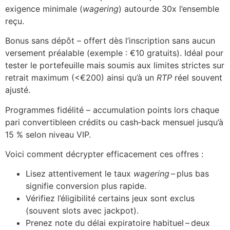
exigence minimale (
wagering
) autourde 30x l’ensemble
reçu.
Bonus sans dépôt – offert dès l’inscription sans aucun
versement préalable (exemple : €10 gratuits). Idéal pour
tester le portefeuille mais soumis aux limites strictes sur
retrait maximum (<€200) ainsi qu’à un
RTP
réel souvent
ajusté.
Programmes fidélité – accumulation points lors chaque
pari convertibleen crédits ou cash‑back mensuel jusqu’à
15 % selon niveau VIP.
Voici comment décrypter efficacement ces offres :
Lisez attentivement le taux
wagering
– plus bas
signifie conversion plus rapide.
Vérifiez l’éligibilité certains jeux sont exclus
(souvent slots avec jackpot).
Prenez note du délai expiratoire habituel – deux