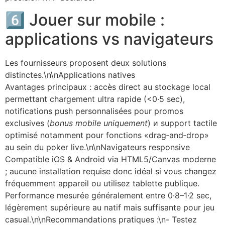
6️⃣ Jouer sur mobile :
applications vs navigateurs
Les fournisseurs proposent deux solutions
distinctes.\n\nApplications natives
Avantages principaux : accès direct au stockage local
permettant chargement ultra rapide (<0·5 sec),
notifications push personnalisées pour promos
exclusives (
bonus mobile uniquement
) и support tactile
optimisé notamment pour fonctions «drag‑and‑drop»
au sein du poker live.\n\nNavigateurs responsive
Compatible iOS & Android via HTML5/Canvas moderne
; aucune installation requise donc idéal si vous changez
fréquemment appareil ou utilisez tablette publique.
Performance mesurée généralement entre 0·8–1·2 sec,
légèrement supérieure au natif mais suffisante pour jeu
casual.\n\nRecommandations pratiques :\n- Testez