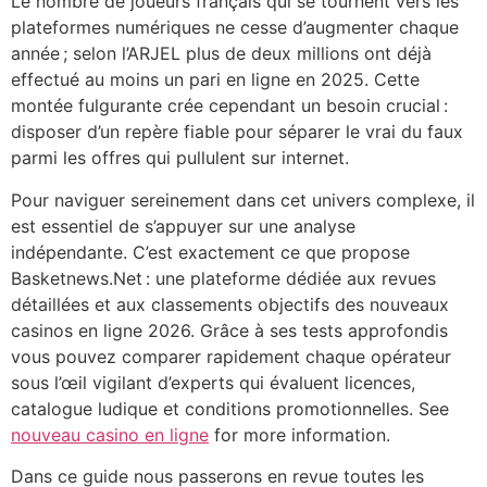
Le nombre de joueurs français qui se tournent vers les
plateformes numériques ne cesse d’augmenter chaque
année ; selon l’ARJEL plus de deux millions ont déjà
effectué au moins un pari en ligne en 2025. Cette
montée fulgurante crée cependant un besoin crucial :
disposer d’un repère fiable pour séparer le vrai du faux
parmi les offres qui pullulent sur internet.
Pour naviguer sereinement dans cet univers complexe, il
est essentiel de s’appuyer sur une analyse
indépendante. C’est exactement ce que propose
Basketnews.Net : une plateforme dédiée aux revues
détaillées et aux classements objectifs des nouveaux
casinos en ligne 2026. Grâce à ses tests approfondis
vous pouvez comparer rapidement chaque opérateur
sous l’œil vigilant d’experts qui évaluent licences,
catalogue ludique et conditions promotionnelles. See
nouveau casino en ligne
for more information.
Dans ce guide nous passerons en revue toutes les