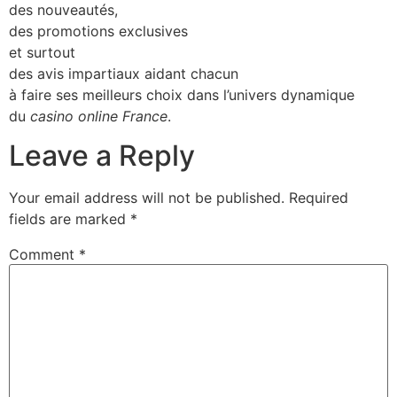
des nouveautés,
des promotions exclusives
et surtout
des avis impartiaux aidant chacun
à faire ses meilleurs choix dans l’univers dynamique
du
casino online France
.
Leave a Reply
Your email address will not be published.
Required
fields are marked
*
Comment
*