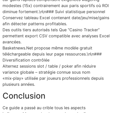
modestes (15x) contrairement aux paris sportifs où ROI
diminue fortement.\n\n### Suivi statistique personnel
Conservez tableau Excel contenant date/jeu/mise/gains
afin détecter patterns profitables.
Des outils tiers autorisés tels Que “Casino Tracker”
permettent export CSV compatible avec analyses Excel
avancées.
Basketnews.Net propose même modèle gratuit
téléchargeable depuis leur page ressources.\n\n###
Diversification contrôlée
Alternez sessions slot / table / poker afin réduire
variance globale – stratégie connue sous nom
«mix‑play» utilisée par joueurs professionnels depuis
plusieurs années.
Conclusion
Ce guide a passé au crible tous les aspects