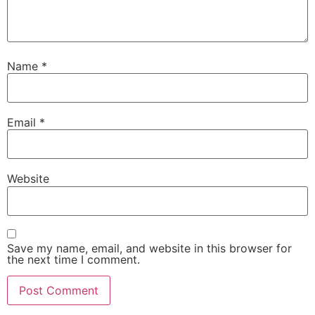
Name
*
Email
*
Website
Save my name, email, and website in this browser for
the next time I comment.