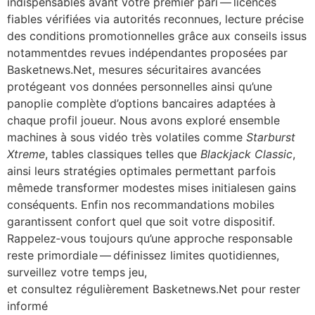
indispensables avant votre premier pari — licences
fiables vérifiées via autorités reconnues, lecture précise
des conditions promotionnelles grâce aux conseils issus
notammentdes revues indépendantes proposées par
Basketnews.Net, mesures sécuritaires avancées
protégeant vos données personnelles ainsi qu’une
panoplie complète d’options bancaires adaptées à
chaque profil joueur.​ Nous avons exploré ensemble
machines à sous vidéo très volatiles comme
Starburst
Xtreme
, tables classiques telles que
Blackjack Classic
,
ainsi leurs stratégies optimales permettant parfois
mêmede transformer modestes mises initiales​en gains
conséquents.​ Enfin nos recommandations mobiles
garantissent confort quel que soit votre dispositif.​
Rappelez‑vous toujours qu’une approche responsable
reste primordiale — définissez limites quotidiennes,
surveillez votre temps jeu,
et consultez régulièrement Basketnews.Net pour rester
informé