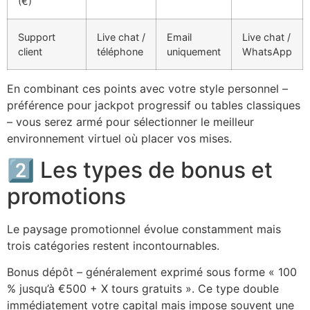
(€)
Support
Live chat /
Email
Live chat /
client
téléphone
uniquement
WhatsApp
En combinant ces points avec votre style personnel –
préférence pour jackpot progressif ou tables classiques
– vous serez armé pour sélectionner le meilleur
environnement virtuel où placer vos mises.
2️⃣ Les types de bonus et
promotions
Le paysage promotionnel évolue constamment mais
trois catégories restent incontournables.
Bonus dépôt – généralement exprimé sous forme « 100
% jusqu’à €500 + X tours gratuits ». Ce type double
immédiatement votre capital mais impose souvent une