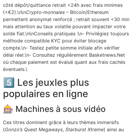
côté dépôt/quittance retrait <24h avec frais minimes
(<€2).\n\n
Crypto‑monnaies
– Bitcoin/Ethereum
permettent anonymat renforcé ; retrait souvent <30 min
mais attention au taux volatile pouvant impacter votre
solde fiat.\n\nConseils pratiques :\n- Privilégiez toujours
méthode compatible KYC pour éviter blocage
compte.\n- Testez petite somme initiale afin vérifier
délai réel.\n- Consultez régulièrement Basketnews.Net
où chaque paiement est évalué quant aux frais cachés
éventuels.\
5️⃣ Les jeuxles plus
populaires en ligne
🎰 Machines à sous vidéo
Ces titres dominent grâce à leurs thèmes immersifs
(
Gonzo’s Quest Megaways
,
Starburst Xtreme
) ainsi au