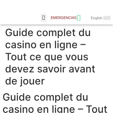
EMERGENCIAS
English 🇺🇸
Guide complet du
casino en ligne –
Tout ce que vous
devez savoir avant
de jouer
Guide complet du
casino en ligne – Tout