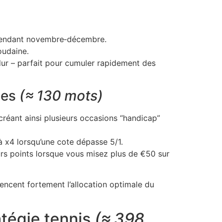
r pendant novembre‑décembre.
oudaine.
dur – parfait pour cumuler rapidement des
ges
(≈ 130 mots)
créant ainsi plusieurs occasions “handicap”
’à x4 lorsqu’une cote dépasse 5/1.
rs points lorsque vous misez plus de €50 sur
encent fortement l’allocation optimale du
atégie tennis
(≈ 398