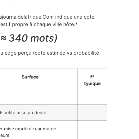
psjournaldelafrique.Com indique une cote
estif propre à chaque ville hôte.*
(≈ 340 mots)
du edge perçu (cote estimée vs probabilité
Surface
f*
typique
→ petite mise prudente
→ mise modérée car marge
ieure