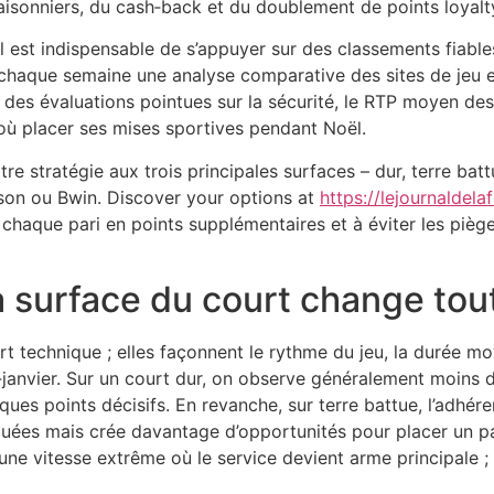
 saisonniers, du cash‑back et du doublement de points loyalty
il est indispensable de s’appuyer sur des classements fiable
chaque semaine une analyse comparative des sites de jeu e
des évaluations pointues sur la sécurité, le RTP moyen des
r où placer ses mises sportives pendant Noël.
 stratégie aux trois principales surfaces – dur, terre bat
on ou Bwin. Discover your options at
https://lejournaldela
er chaque pari en points supplémentaires et à éviter les piè
a surface du court change tou
t technique ; elles façonnent le rythme du jeu, la durée m
nvier. Sur un court dur, on observe généralement moins d’e
s points décisifs. En revanche, sur terre battue, l’adhérence
ées mais crée davantage d’opportunités pour placer un par
une vitesse extrême où le service devient arme principale ;