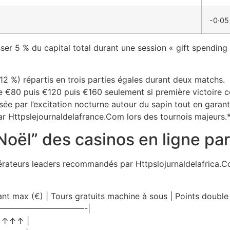
-0·05
ser 5 % du capital total durant une session « gift spendin
%) répartis en trois parties égales durant deux matchs.
 puis €120 puis €160 seulement si première victoire c
sée par l’excitation nocturne autour du sapin tout en garan
ar Httpslejournaldelafrance.Com lors des tournois majeurs.
“Noël” des casinos en ligne pa
érateurs leaders recommandés par Httpslojurnaldelafrica.Co
t max (€) | Tours gratuits machine à sous | Points double 
———————————-|
t ↑↑↑ |