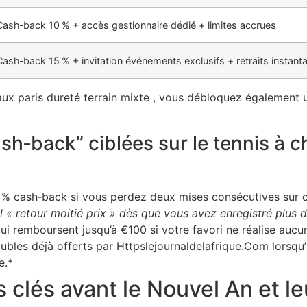
Cash‑back 10 % + accès gestionnaire dédié + limites accrues
Cash‑back 15 % + invitation événements exclusifs + retraits instant
ux paris dureté terrain mixte , vous débloquez également un
ash‑back” ciblées sur le tennis à
12 % cash‑back si vous perdez deux mises consécutives sur 
 « retour moitié prix » dès que vous avez enregistré plus 
qui remboursent jusqu’à €100 si votre favori ne réalise aucu
bles déjà offerts par Httpslejournaldelafrique.Com lorsqu’
e.*
s clés avant le Nouvel An et l