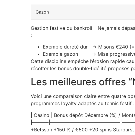
Gazon
Gestion festive du bankroll – Ne jamais dépas
:
Exemple dureté dur → Misons €240 (=12 
Exemple gazon → Mise progressive €80
Cette discipline empêche l’érosion rapide cau
récolter les bonus double‑fidélité proposés p
Les meilleures offres 
Voici une comparaison claire entre quatre op
programmes loyalty adaptés au tennis festif :
| Casino | Bonus dépôt Décembre (%) / Montan
|———-|——————————————–|——
+Betsson +150 % / €500 +20 spins Starburs