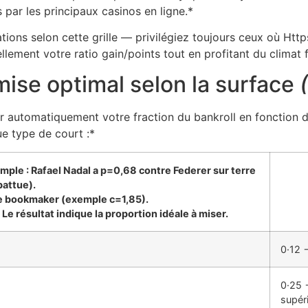
ar les principaux casinos en ligne.*
ions selon cette grille — privilégiez toujours ceux où Htt
ement votre ratio gain/points tout en profitant du climat f
mise optimal selon la surface
er automatiquement votre fraction du bankroll en fonction 
ue type de court :*
emple : Rafael Nadal a p=0,68 contre Federer sur terre
battue).
e bookmaker (exemple c=1,85).
Le résultat indique la proportion idéale à miser.
0·12 
0·25 
supér