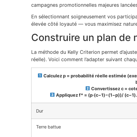
campagnes promotionnelles majeures lancées p
En sélectionnant soigneusement vos participat
élevée côté loyauté — vous maximisez naturell
Construire un plan de 
La méthode du Kelly Criterion permet d’ajust
réelle). Voici comment l’adapter suivant chaq
Calculez p = probabilité réelle estimée (ex
Convertissez c = cot
Appliquez f* = (p·(c−1)−(1−p))/ (c−1). 
Dur
Terre battue