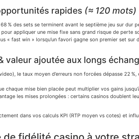
t opportunités rapides
(≈ 120 mots)
 68 % des sets se terminent avant le septième jeu sur du
al pour appliquer une mise fixe sans grand risque de perte s
 « fast win » lorsqu’un favori gagne son premier set sur 
e & valeur ajoutée aux longs échan
video), le taux moyen d’erreurs non forcées dépasse 22 %, 
 que chaque mise bien placée peut multiplier vos gains jusqu
tage les mises prolongées : certains casinos doublent leu
ctement dans vos calculs KPI (RTP moyen vs cotes) et influ
de fidélité casino à votre str