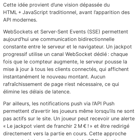
Cette idée provient d’une vision dépassée du
HTML + JavaScript traditionnel, avant l’apparition des
API modernes.
WebSockets et Server‑Sent Events (SSE) permettent
aujourd’hui une communication bidirectionnelle
constante entre le serveur et le navigateur. Un jackpot
progressif utilise un canal WebSocket dédié : chaque
fois que le compteur augmente, le serveur pousse la
mise à jour à tous les clients connectés, qui affichent
instantanément le nouveau montant. Aucun
rafraîchissement de page n’est nécessaire, ce qui
élimine les délais de latence.
Par ailleurs, les notifications push via l’API Push
permettent d’avertir les joueurs même lorsqu’ils ne sont
pas actifs sur le site. Un joueur peut recevoir une alerte
« Le jackpot vient de franchir 2 M € ! » et être redirigé
directement vers la partie en cours. Cette approche