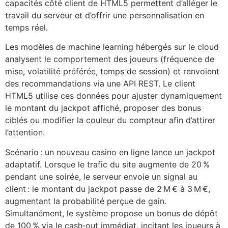
capacités côté client de HTML5 permettent d’alléger le
travail du serveur et d’offrir une personnalisation en
temps réel.
Les modèles de machine learning hébergés sur le cloud
analysent le comportement des joueurs (fréquence de
mise, volatilité préférée, temps de session) et renvoient
des recommandations via une API REST. Le client
HTML5 utilise ces données pour ajuster dynamiquement
le montant du jackpot affiché, proposer des bonus
ciblés ou modifier la couleur du compteur afin d’attirer
l’attention.
Scénario : un nouveau casino en ligne lance un jackpot
adaptatif. Lorsque le trafic du site augmente de 20 %
pendant une soirée, le serveur envoie un signal au
client : le montant du jackpot passe de 2 M € à 3 M €,
augmentant la probabilité perçue de gain.
Simultanément, le système propose un bonus de dépôt
de 100 % via le cash‑out immédiat, incitant les joueurs à