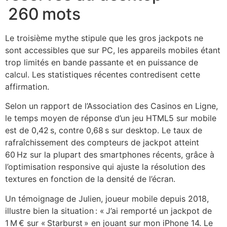
260 mots
Le troisième mythe stipule que les gros jackpots ne
sont accessibles que sur PC, les appareils mobiles étant
trop limités en bande passante et en puissance de
calcul. Les statistiques récentes contredisent cette
affirmation.
Selon un rapport de l’Association des Casinos en Ligne,
le temps moyen de réponse d’un jeu HTML5 sur mobile
est de 0,42 s, contre 0,68 s sur desktop. Le taux de
rafraîchissement des compteurs de jackpot atteint
60 Hz sur la plupart des smartphones récents, grâce à
l’optimisation responsive qui ajuste la résolution des
textures en fonction de la densité de l’écran.
Un témoignage de Julien, joueur mobile depuis 2018,
illustre bien la situation : « J’ai remporté un jackpot de
1 M € sur « Starburst » en jouant sur mon iPhone 14. Le