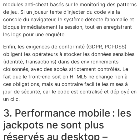
modules anti‑cheat basés sur le monitoring des patterns
de jeu. Si un joueur tente d’injecter du code via la
console du navigateur, le système détecte l’anomalie et
bloque immédiatement la session, tout en enregistrant
les logs pour une enquête.
Enfin, les exigences de conformité (GDPR, PCI‑DSS)
obligent les opérateurs à stocker les données sensibles
(identité, transactions) dans des environnements
cloisonnés, avec des accès strictement contrôlés. Le
fait que le front‑end soit en HTML5 ne change rien à
ces obligations, mais au contraire facilite les mises à
jour de sécurité, car le code est centralisé et déployé en
un clic.
3. Performance mobile : les
jackpots ne sont plus
réservés au desktop –