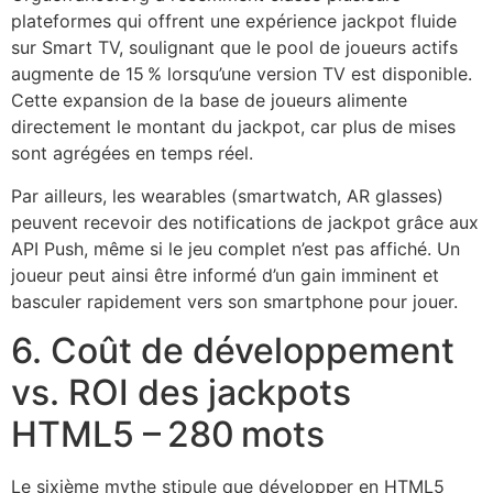
plateformes qui offrent une expérience jackpot fluide
sur Smart TV, soulignant que le pool de joueurs actifs
augmente de 15 % lorsqu’une version TV est disponible.
Cette expansion de la base de joueurs alimente
directement le montant du jackpot, car plus de mises
sont agrégées en temps réel.
Par ailleurs, les wearables (smartwatch, AR glasses)
peuvent recevoir des notifications de jackpot grâce aux
API Push, même si le jeu complet n’est pas affiché. Un
joueur peut ainsi être informé d’un gain imminent et
basculer rapidement vers son smartphone pour jouer.
6. Coût de développement
vs. ROI des jackpots
HTML5 – 280 mots
Le sixième mythe stipule que développer en HTML5