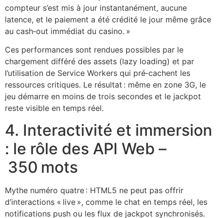
compteur s’est mis à jour instantanément, aucune
latence, et le paiement a été crédité le jour même grâce
au cash‑out immédiat du casino. »
Ces performances sont rendues possibles par le
chargement différé des assets (lazy loading) et par
l’utilisation de Service Workers qui pré‑cachent les
ressources critiques. Le résultat : même en zone 3G, le
jeu démarre en moins de trois secondes et le jackpot
reste visible en temps réel.
4. Interactivité et immersion
: le rôle des API Web –
350 mots
Mythe numéro quatre : HTML5 ne peut pas offrir
d’interactions « live », comme le chat en temps réel, les
notifications push ou les flux de jackpot synchronisés.