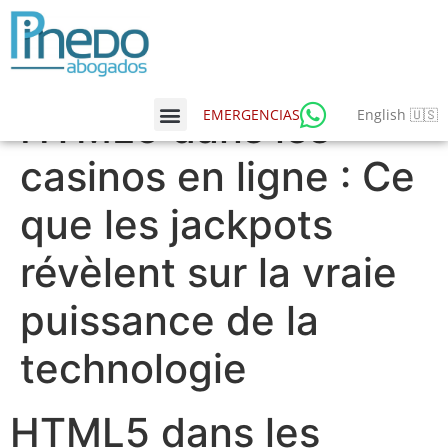
HTML5 dans les
English 🇺🇸
EMERGENCIAS
casinos en ligne : Ce
que les jackpots
révèlent sur la vraie
puissance de la
technologie
HTML5 dans les