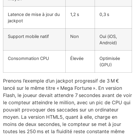
Latence de mise à jour du
1,2 s
0,3 s
jackpot
Support mobile natif
Non
Oui (iOS,
Android)
Consommation CPU
Élevée
Optimisée
(GPU)
Prenons l’exemple d’un jackpot progressif de 3 M €
lancé sur le même titre « Mega Fortune ». En version
Flash, le joueur devait attendre 7 secondes avant de voir
le compteur atteindre le million, avec un pic de CPU qui
pouvait provoquer des saccades sur un ordinateur
moyen. La version HTML5, quant à elle, charge en
moins de deux secondes, le compteur se met à jour
toutes les 250 ms et la fluidité reste constante même