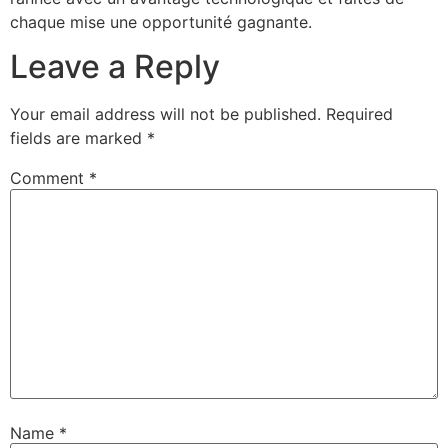
chaque mise une opportunité gagnante.
Leave a Reply
Your email address will not be published.
Required
fields are marked
*
Comment
*
Name
*