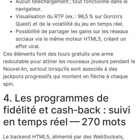
Aucun téléchargement ; tout fonctionne dans le
navigateur.
Visualisation du RTP (ex. : 96,5 % sur Gonzo’s
Quest) et de la volatilité du jeu en temps réel.
Possibilité de partager les gains sur les réseaux
sociaux via le même moteur HTML5, créant un
effet viral.
Ces éléments font des tours gratuits une arme
redoutable pour attirer les nouveaux joueurs pendant le
Nouvel An, surtout lorsqu’ils sont associés à des
jackpots progressifs qui montent en flèche à chaque
spin.
4. Les programmes de
fidélité et cash‑back : suivi
en temps réel — 270 mots
Le backend HTML5, alimenté par des WebSockets,