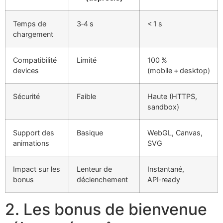
Temps de
3‑4 s
< 1 s
chargement
Compatibilité
Limité
100 %
devices
(mobile + desktop)
Sécurité
Faible
Haute (HTTPS,
sandbox)
Support des
Basique
WebGL, Canvas,
animations
SVG
Impact sur les
Lenteur de
Instantané,
bonus
déclenchement
API‑ready
2. Les bonus de bienvenue