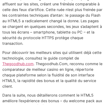
affluent sur les sites, créant une frénésie comparable à
celle des feux d’artifice. Cette ruée n’est plus freinée par
les contraintes techniques d’antan : le passage du Flash
au HTML5 a radicalement changé la donne. Les pages
se chargent en quelques secondes, les jeux s’adaptent à
tous les écrans – smartphone, tablette ou PC – et la
sécurité du protocole HTTPS protège chaque
transaction.
Pour découvrir les meilleurs sites qui utilisent déjà cette
technologie, consultez le guide complet de
Thegoodhub.com
. Thegoodhub.Com, reconnu comme le
comparateur de meilleur casino en ligne, répertorie
chaque plateforme selon la fluidité de son interface
HTML5, la rapidité des bonus et la qualité du service
client.
Dans la suite, nous détaillerons comment le HTML5
améliore l’expérience des bonus – du welcome pack aux