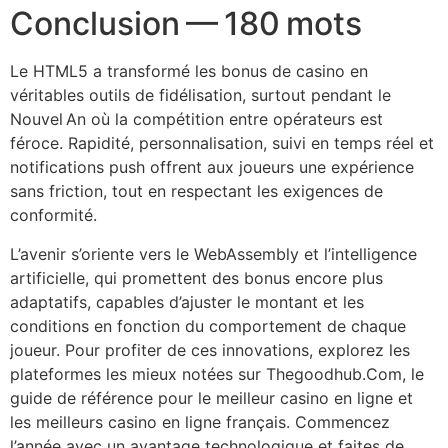
Conclusion — 180 mots
Le HTML5 a transformé les bonus de casino en
véritables outils de fidélisation, surtout pendant le
Nouvel An où la compétition entre opérateurs est
féroce. Rapidité, personnalisation, suivi en temps réel et
notifications push offrent aux joueurs une expérience
sans friction, tout en respectant les exigences de
conformité.
L’avenir s’oriente vers le WebAssembly et l’intelligence
artificielle, qui promettent des bonus encore plus
adaptatifs, capables d’ajuster le montant et les
conditions en fonction du comportement de chaque
joueur. Pour profiter de ces innovations, explorez les
plateformes les mieux notées sur Thegoodhub.Com, le
guide de référence pour le meilleur casino en ligne et
les meilleurs casino en ligne français. Commencez
l’année avec un avantage technologique et faites de