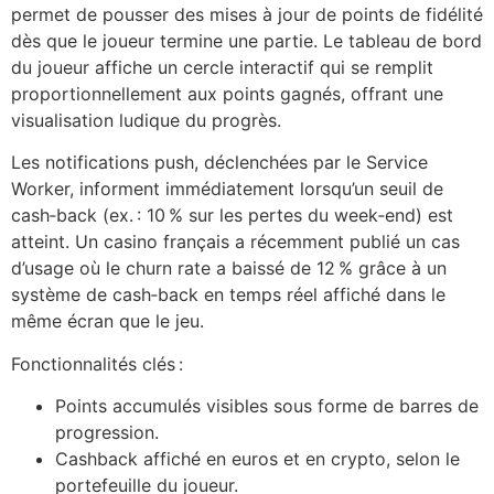
permet de pousser des mises à jour de points de fidélité
dès que le joueur termine une partie. Le tableau de bord
du joueur affiche un cercle interactif qui se remplit
proportionnellement aux points gagnés, offrant une
visualisation ludique du progrès.
Les notifications push, déclenchées par le Service
Worker, informent immédiatement lorsqu’un seuil de
cash‑back (ex. : 10 % sur les pertes du week‑end) est
atteint. Un casino français a récemment publié un cas
d’usage où le churn rate a baissé de 12 % grâce à un
système de cash‑back en temps réel affiché dans le
même écran que le jeu.
Fonctionnalités clés :
Points accumulés visibles sous forme de barres de
progression.
Cashback affiché en euros et en crypto, selon le
portefeuille du joueur.