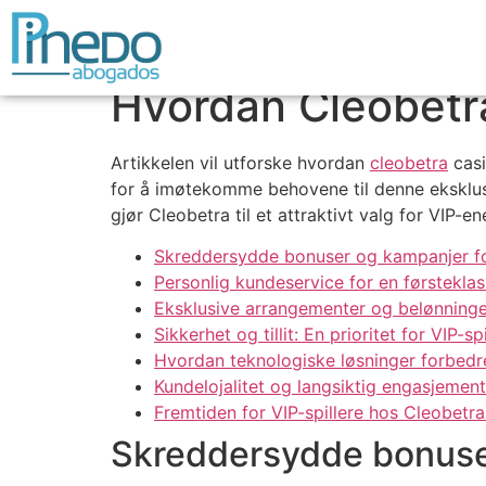
Hvordan Cleobetra 
Artikkelen vil utforske hvordan
cleobetra
casi
for å imøtekomme behovene til denne eksklusi
gjør Cleobetra til et attraktivt valg for VIP-en
Skreddersydde bonuser og kampanjer for
Personlig kundeservice for en førstekla
Eksklusive arrangementer og belønning
Sikkerhet og tillit: En prioritet for VIP-spi
Hvordan teknologiske løsninger forbedr
Kundelojalitet og langsiktig engasjemen
Fremtiden for VIP-spillere hos Cleobetr
Skreddersydde bonuser