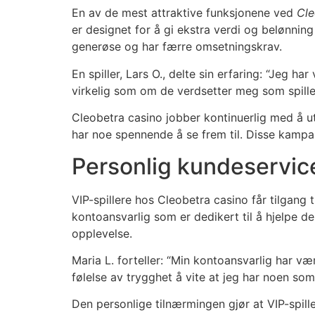
En av de mest attraktive funksjonene ved
Cle
er designet for å gi ekstra verdi og belønning
generøse og har færre omsetningskrav.
En spiller, Lars O., delte sin erfaring: “Jeg h
virkelig som om de verdsetter meg som spiller
Cleobetra casino jobber kontinuerlig med å 
har noe spennende å se frem til. Disse kampanj
Personlig kundeservice
VIP-spillere hos Cleobetra casino får tilgang t
kontoansvarlig som er dedikert til å hjelpe 
opplevelse.
Maria L. forteller: “Min kontoansvarlig har væ
følelse av trygghet å vite at jeg har noen som
Den personlige tilnærmingen gjør at VIP-spil