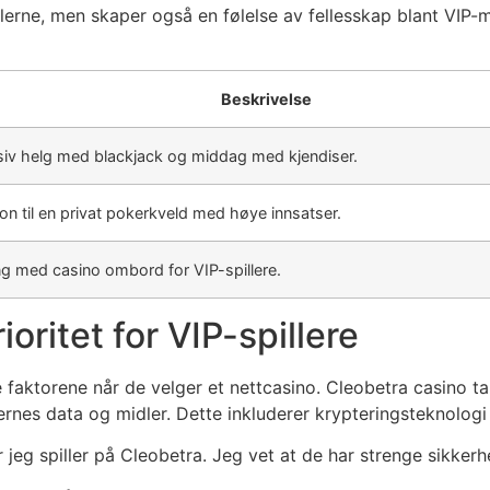
lerne, men skaper også en følelse av fellesskap blant VIP
Beskrivelse
siv helg med blackjack og middag med kjendiser.
jon til en privat pokerkveld med høye innsatser.
ng med casino ombord for VIP-spillere.
rioritet for VIP-spillere
te faktorene når de velger et nettcasino. Cleobetra casino t
lernes data og midler. Dette inkluderer krypteringsteknolog
r jeg spiller på Cleobetra. Jeg vet at de har strenge sikkerhe