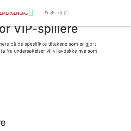
English 🇺🇸
EMERGENCIAS
or VIP-spillere
mere på de spesifikke tiltakene som er gjort
ta fra undersøkelser vil vi avdekke hva som
re