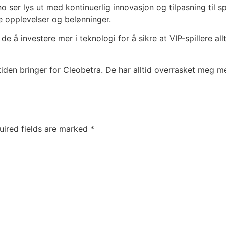
no ser lys ut med kontinuerlig innovasjon og tilpasning til 
ve opplevelser og belønninger.
 å investere mer i teknologi for å sikre at VIP-spillere all
tiden bringer for Cleobetra. De har alltid overrasket meg m
uired fields are marked
*