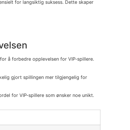
sensielt for langsiktig suksess. Dette skaper
velsen
or å forbedre opplevelsen for VIP-spillere.
elig gjort spillingen mer tilgjengelig for
rdel for VIP-spillere som ønsker noe unikt.