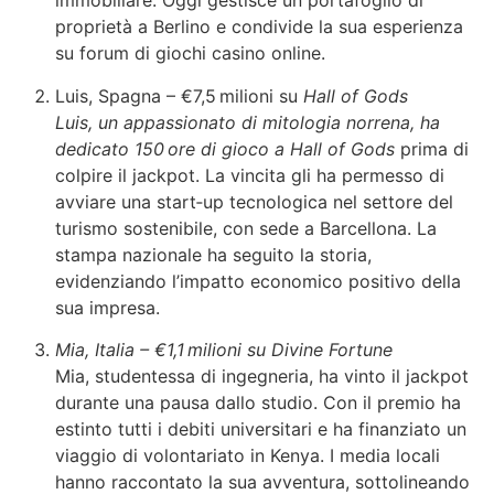
immobiliare. Oggi gestisce un portafoglio di
proprietà a Berlino e condivide la sua esperienza
su forum di giochi casino online.
Luis, Spagna – €7,5 milioni su
Hall of Gods
Luis, un appassionato di mitologia norrena, ha
dedicato 150 ore di gioco a
Hall of Gods
prima di
colpire il jackpot. La vincita gli ha permesso di
avviare una start‑up tecnologica nel settore del
turismo sostenibile, con sede a Barcellona. La
stampa nazionale ha seguito la storia,
evidenziando l’impatto economico positivo della
sua impresa.
Mia, Italia – €1,1 milioni su
Divine Fortune
Mia, studentessa di ingegneria, ha vinto il jackpot
durante una pausa dallo studio. Con il premio ha
estinto tutti i debiti universitari e ha finanziato un
viaggio di volontariato in Kenya. I media locali
hanno raccontato la sua avventura, sottolineando