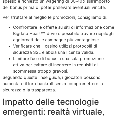
spesso è richiesto un wagering di 30‑40 x sull’importo
del bonus prima di poter prelevare eventuali vincite.
Per sfruttare al meglio le promozioni, consigliamo di:
Confrontare le offerte su siti di informazione come
Bigdata Heart**, dove è possibile trovare riepiloghi
aggiornati delle campagne più vantaggiose.
Verificare che il casinò utilizzi protocolli di
sicurezza SSL e abbia una licenza valida.
Limitare l’uso di bonus a una sola promozione
attiva per evitare di incorrere in requisiti di
scommessa troppo gravosi.
Seguendo queste linee guida, i giocatori possono
aumentare il loro bankroll senza compromettere la
sicurezza o la trasparenza.
Impatto delle tecnologie
emergenti: realtà virtuale,