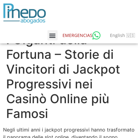
I Giganti della
English 🇺🇸
EMERGENCIAS
Fortuna – Storie di
Vincitori di Jackpot
Progressivi nei
Casinò Online più
Famosi
Negli ultimi anni i jackpot progressivi hanno trasformato
il panorama delle slot online, diventando il sogno