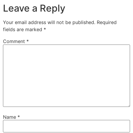
Leave a Reply
Your email address will not be published.
Required
fields are marked
*
Comment
*
Name
*