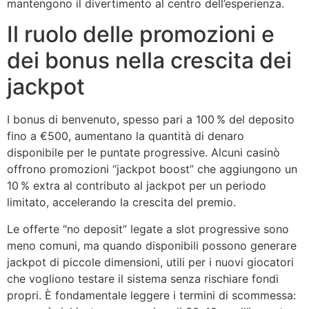
mantengono il divertimento al centro dell’esperienza.
Il ruolo delle promozioni e
dei bonus nella crescita dei
jackpot
I bonus di benvenuto, spesso pari a 100 % del deposito
fino a €500, aumentano la quantità di denaro
disponibile per le puntate progressive. Alcuni casinò
offrono promozioni “jackpot boost” che aggiungono un
10 % extra al contributo al jackpot per un periodo
limitato, accelerando la crescita del premio.
Le offerte “no deposit” legate a slot progressive sono
meno comuni, ma quando disponibili possono generare
jackpot di piccole dimensioni, utili per i nuovi giocatori
che vogliono testare il sistema senza rischiare fondi
propri. È fondamentale leggere i termini di scommessa: