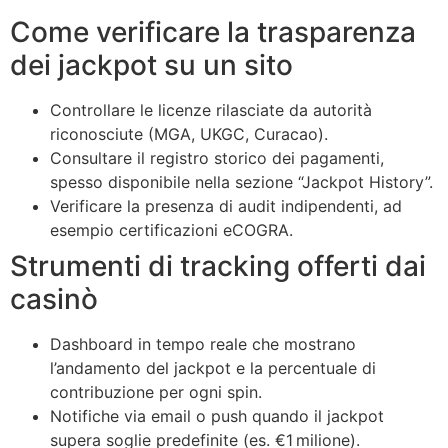
Come verificare la trasparenza
dei jackpot su un sito
Controllare le licenze rilasciate da autorità
riconosciute (MGA, UKGC, Curacao).
Consultare il registro storico dei pagamenti,
spesso disponibile nella sezione “Jackpot History”.
Verificare la presenza di audit indipendenti, ad
esempio certificazioni eCOGRA.
Strumenti di tracking offerti dai
casinò
Dashboard in tempo reale che mostrano
l’andamento del jackpot e la percentuale di
contribuzione per ogni spin.
Notifiche via email o push quando il jackpot
supera soglie predefinite (es. €1 milione).