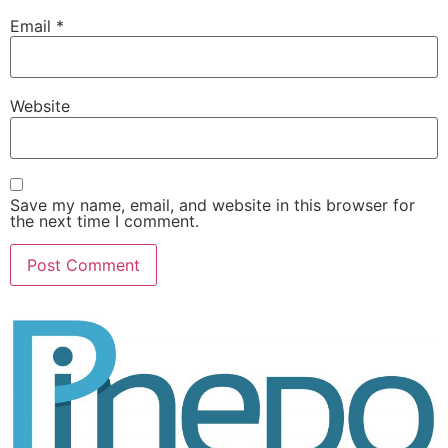
Email
*
Website
Save my name, email, and website in this browser for
the next time I comment.