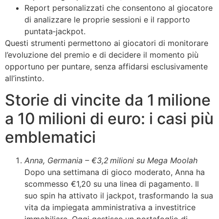
Report personalizzati che consentono al giocatore
di analizzare le proprie sessioni e il rapporto
puntata‑jackpot.
Questi strumenti permettono ai giocatori di monitorare
l’evoluzione del premio e di decidere il momento più
opportuno per puntare, senza affidarsi esclusivamente
all’instinto.
Storie di vincite da 1 milione
a 10 milioni di euro: i casi più
emblematici
Anna, Germania – €3,2 milioni su
Mega Moolah
Dopo una settimana di gioco moderato, Anna ha
scommesso €1,20 su una linea di pagamento. Il
suo spin ha attivato il jackpot, trasformando la sua
vita da impiegata amministrativa a investitrice