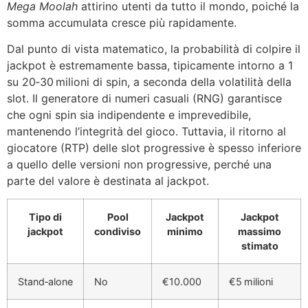
Mega Moolah
attirino utenti da tutto il mondo, poiché la
somma accumulata cresce più rapidamente.
Dal punto di vista matematico, la probabilità di colpire il
jackpot è estremamente bassa, tipicamente intorno a 1
su 20‑30 milioni di spin, a seconda della volatilità della
slot. Il generatore di numeri casuali (RNG) garantisce
che ogni spin sia indipendente e imprevedibile,
mantenendo l’integrità del gioco. Tuttavia, il ritorno al
giocatore (RTP) delle slot progressive è spesso inferiore
a quello delle versioni non progressive, perché una
parte del valore è destinata al jackpot.
Tipo di
Pool
Jackpot
Jackpot
jackpot
condiviso
minimo
massimo
stimato
Stand‑alone
No
€10.000
€5 milioni