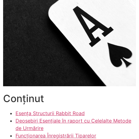
Conținut
Esența Structurii Rabbit Road
Deosebiri Esențiale în raport cu Celelalte Metode
de Urmărire
Funcționarea Înregistrării Tiparelor