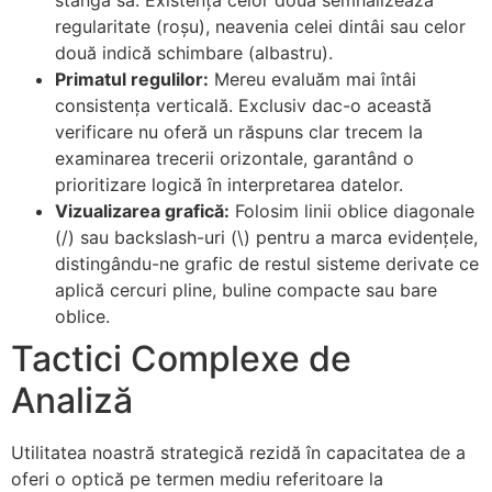
stângă sa. Existența celor două semnalizează
regularitate (roșu), neavenia celei dintâi sau celor
două indică schimbare (albastru).
Primatul regulilor:
Mereu evaluăm mai întâi
consistența verticală. Exclusiv dac-o această
verificare nu oferă un răspuns clar trecem la
examinarea trecerii orizontale, garantând o
prioritizare logică în interpretarea datelor.
Vizualizarea grafică:
Folosim linii oblice diagonale
(/) sau backslash-uri (\) pentru a marca evidențele,
distingându-ne grafic de restul sisteme derivate ce
aplică cercuri pline, buline compacte sau bare
oblice.
Tactici Complexe de
Analiză
Utilitatea noastră strategică rezidă în capacitatea de a
oferi o optică pe termen mediu referitoare la