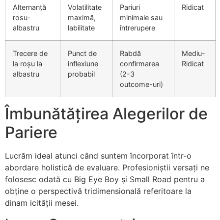
Alternanță
Volatilitate
Pariuri
Ridicat
rosu-
maximă,
minimale sau
albastru
labilitate
întrerupere
Trecere de
Punct de
Rabdă
Mediu-
la roșu la
inflexiune
confirmarea
Ridicat
albastru
probabil
(2-3
outcome-uri)
Îmbunătățirea Alegerilor de
Pariere
Lucrăm ideal atunci când suntem încorporat într-o
abordare holistică de evaluare. Profesioniștii versați ne
folosesc odată cu Big Eye Boy și Small Road pentru a
obține o perspectivă tridimensională referitoare la
dinam icității mesei.