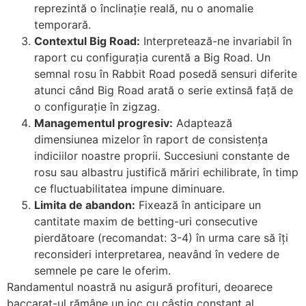
reprezintă o înclinație reală, nu o anomalie
temporară.
Contextul Big Road:
Interpretează-ne invariabil în
raport cu configurația curentă a Big Road. Un
semnal rosu în Rabbit Road posedă sensuri diferite
atunci când Big Road arată o serie extinsă față de
o configurație în zigzag.
Managementul progresiv:
Adaptează
dimensiunea mizelor în raport de consistența
indiciilor noastre proprii. Succesiuni constante de
rosu sau albastru justifică măriri echilibrate, în timp
ce fluctuabilitatea impune diminuare.
Limita de abandon:
Fixează în anticipare un
cantitate maxim de betting-uri consecutive
pierdătoare (recomandat: 3-4) în urma care să îți
reconsideri interpretarea, neavând în vedere de
semnele pe care le oferim.
Randamentul noastră nu asigură profituri, deoarece
baccarat-ul rămâne un joc cu câștig constant al