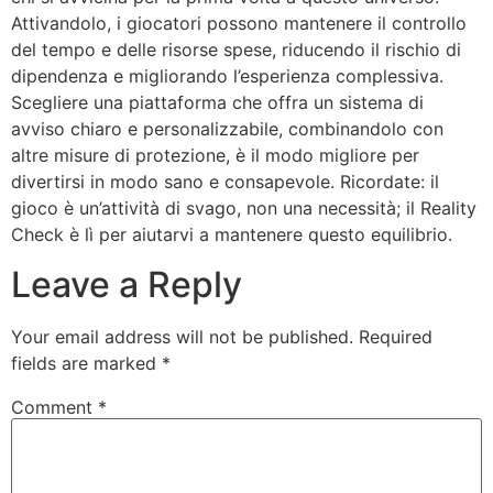
Attivandolo, i giocatori possono mantenere il controllo
del tempo e delle risorse spese, riducendo il rischio di
dipendenza e migliorando l’esperienza complessiva.
Scegliere una piattaforma che offra un sistema di
avviso chiaro e personalizzabile, combinandolo con
altre misure di protezione, è il modo migliore per
divertirsi in modo sano e consapevole. Ricordate: il
gioco è un’attività di svago, non una necessità; il Reality
Check è lì per aiutarvi a mantenere questo equilibrio.
Leave a Reply
Your email address will not be published.
Required
fields are marked
*
Comment
*