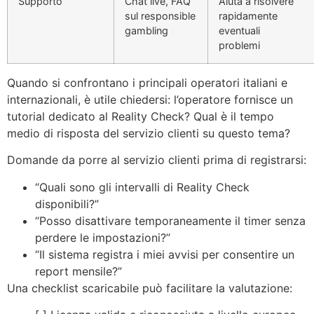
Supporto
Chat live, FAQ
Aiuta a risolvere
sul responsible
rapidamente
gambling
eventuali
problemi
Quando si confrontano i principali operatori italiani e
internazionali, è utile chiedersi: l’operatore fornisce un
tutorial dedicato al Reality Check? Qual è il tempo
medio di risposta del servizio clienti su questo tema?
Domande da porre al servizio clienti prima di registrarsi:
“Quali sono gli intervalli di Reality Check
disponibili?”
“Posso disattivare temporaneamente il timer senza
perdere le impostazioni?”
“Il sistema registra i miei avvisi per consentire un
report mensile?”
Una checklist scaricabile può facilitare la valutazione: