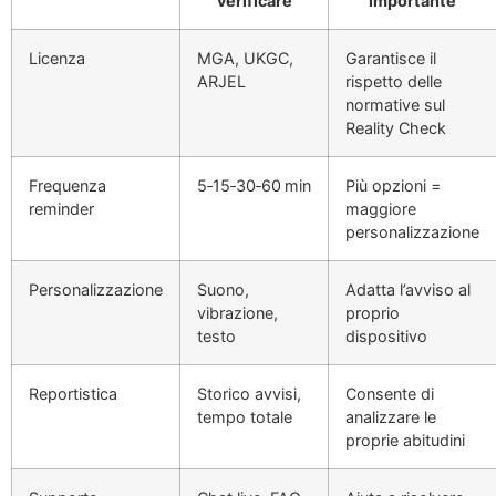
verificare
importante
Licenza
MGA, UKGC,
Garantisce il
ARJEL
rispetto delle
normative sul
Reality Check
Frequenza
5‑15‑30‑60 min
Più opzioni =
reminder
maggiore
personalizzazione
Personalizzazione
Suono,
Adatta l’avviso al
vibrazione,
proprio
testo
dispositivo
Reportistica
Storico avvisi,
Consente di
tempo totale
analizzare le
proprie abitudini