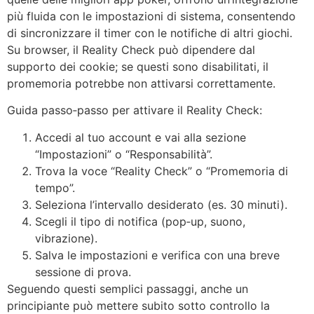
più fluida con le impostazioni di sistema, consentendo
di sincronizzare il timer con le notifiche di altri giochi.
Su browser, il Reality Check può dipendere dal
supporto dei cookie; se questi sono disabilitati, il
promemoria potrebbe non attivarsi correttamente.
Guida passo‑passo per attivare il Reality Check:
Accedi al tuo account e vai alla sezione
“Impostazioni” o “Responsabilità”.
Trova la voce “Reality Check” o “Promemoria di
tempo”.
Seleziona l’intervallo desiderato (es. 30 minuti).
Scegli il tipo di notifica (pop‑up, suono,
vibrazione).
Salva le impostazioni e verifica con una breve
sessione di prova.
Seguendo questi semplici passaggi, anche un
principiante può mettere subito sotto controllo la