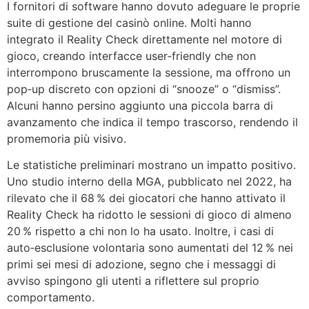
I fornitori di software hanno dovuto adeguare le proprie
suite di gestione del casinò online. Molti hanno
integrato il Reality Check direttamente nel motore di
gioco, creando interfacce user‑friendly che non
interrompono bruscamente la sessione, ma offrono un
pop‑up discreto con opzioni di “snooze” o “dismiss”.
Alcuni hanno persino aggiunto una piccola barra di
avanzamento che indica il tempo trascorso, rendendo il
promemoria più visivo.
Le statistiche preliminari mostrano un impatto positivo.
Uno studio interno della MGA, pubblicato nel 2022, ha
rilevato che il 68 % dei giocatori che hanno attivato il
Reality Check ha ridotto le sessioni di gioco di almeno
20 % rispetto a chi non lo ha usato. Inoltre, i casi di
auto‑esclusione volontaria sono aumentati del 12 % nei
primi sei mesi di adozione, segno che i messaggi di
avviso spingono gli utenti a riflettere sul proprio
comportamento.