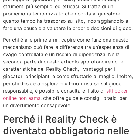
strumenti più semplici ed efficaci. Si tratta di un
promemoria temporizzato che ricorda al giocatore
quanto tempo ha trascorso sul sito, incoraggiandolo a
fare una pausa e a valutare le proprie decisioni di gioco.
Per chi è alle prime armi, capire come funziona questo
meccanismo può fare la differenza tra un’esperienza di
svago controllata e un rischio di dipendenza. Nella
seconda parte di questo articolo approfondiremo le
caratteristiche del Reality Check, i vantaggi per i
giocatori principianti e come sfruttarlo al meglio. Inoltre,
per chi desidera esplorare ulteriori risorse sul gioco
responsabile, è possibile consultare il sito di
siti poker
online non aams
, che offre guide e consigli pratici per
un divertimento consapevole.
Perché il Reality Check è
diventato obbligatorio nelle