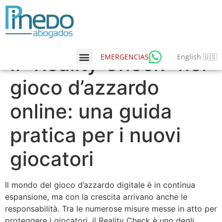
Il “Reality Check” nel
English 🇺🇸
EMERGENCIAS
gioco d’azzardo
online: una guida
pratica per i nuovi
giocatori
Il mondo del gioco d’azzardo digitale è in continua
espansione, ma con la crescita arrivano anche le
responsabilità. Tra le numerose misure messe in atto per
proteggere i giocatori, il Reality Check è uno degli