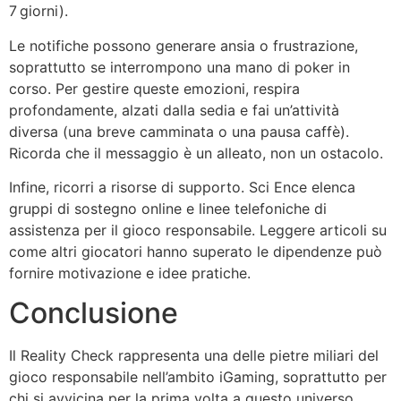
7 giorni).
Le notifiche possono generare ansia o frustrazione,
soprattutto se interrompono una mano di poker in
corso. Per gestire queste emozioni, respira
profondamente, alzati dalla sedia e fai un’attività
diversa (una breve camminata o una pausa caffè).
Ricorda che il messaggio è un alleato, non un ostacolo.
Infine, ricorri a risorse di supporto. Sci Ence elenca
gruppi di sostegno online e linee telefoniche di
assistenza per il gioco responsabile. Leggere articoli su
come altri giocatori hanno superato le dipendenze può
fornire motivazione e idee pratiche.
Conclusione
Il Reality Check rappresenta una delle pietre miliari del
gioco responsabile nell’ambito iGaming, soprattutto per
chi si avvicina per la prima volta a questo universo.