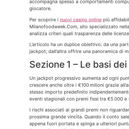
accompagna spesso a comportamenti compulsiv
giocatore.
Per scoprire i
nuovi casino online
più affidabil
Milanofoodweek.Com, sito specializzato nell
analizza criteri quali trasparenza delle lice
L’articolo ha un duplice obiettivo: da una par
jackpot; dall’altra offrire una panoramica di 
Sezione 1 – Le basi de
Un jackpot progressivo aumenta ad ogni puntat
crescere anche oltre i €100 milioni grazie all
stesso importo predefinito indipendentement
eventi stagionali con premi fissi tra €5 000 e
I rischi associati ai grandi premi non riguard
prossima grande vincita. Quando il conto sale 
appena fuori portata e spinga a ulteriori pu