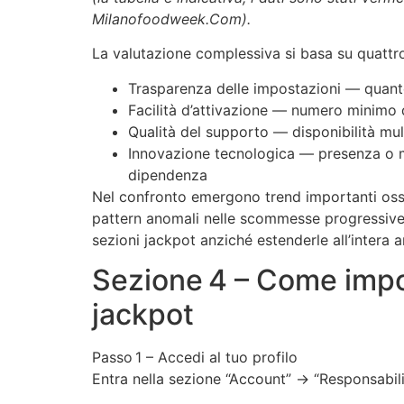
Milanofoodweek.Com).
La valutazione complessiva si basa su quattro
Trasparenza delle impostazioni — quanto
Facilità d’attivazione — numero minimo d
Qualità del supporto — disponibilità mult
Innovazione tecnologica — presenza o me
dipendenza​
Nel confronto emergono trend importanti osserv
pattern anomali nelle scommesse progressive; 
sezioni jackpot anziché estenderle all’intera a
Sezione 4 – Come impos
jackpot
Passo 1 – Accedi al tuo profilo
Entra nella sezione “Account” → “Responsabili