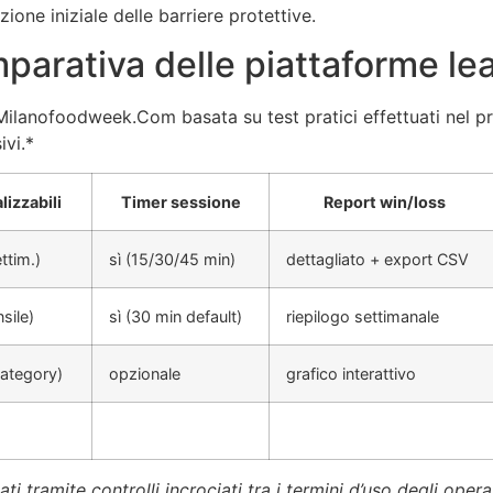
one iniziale delle barriere protettive.​
mparativa delle piattaforme l
 Milanofoodweek.Com basata su test pratici effettuati nel p
ivi.*
lizzabili
Timer sessione
Report win/loss
ettim.)
sì (15/30/45 min)
dettagliato + export CSV
sile)
sì (30 min default)
riepilogo settimanale
category)
opzionale
grafico interattivo
icati tramite controlli incrociati tra i termini d’uso degli ope