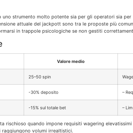
 uno strumento molto potente sia per gli operatori sia per 
mensione attuale del jackpott sono tra le proposte più com
ormarsi in trappole psicologiche se non gestiti correttament
e
Valore medio
25–50 spin
Wage
-30% deposito
– Req
-15% sul totale bet
– Lim
rischioso quando impone requisiti wagering elevatissimi r
 raggiungono volumi irrealtistici.