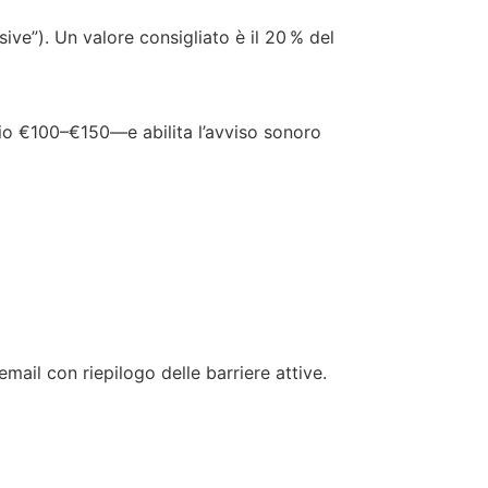
ive”). Un valore consigliato è il 20 % del
io €100–€150—e abilita l’avviso sonoro
ail con riepilogo delle barriere attive.