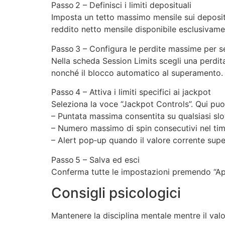
Passo 2 – Definisci i limiti deposituali
Imposta un tetto massimo mensile sui depositi 
reddito netto mensile disponibile esclusivame
Passo 3 – Configura le perdite massime per s
Nella scheda Session Limits scegli una perdi
nonché il blocco automatico al superamento.
Passo 4 – Attiva i limiti specifici ai jackpot
Seleziona la voce “Jackpot Controls”. Qui puoi 
– Puntata massima consentita su qualsiasi sl
– Numero massimo di spin consecutivi nel ti
– Alert pop‑up quando il valore corrente sup
Passo 5 – Salva ed esci
Conferma tutte le impostazioni premendo “Appl
Consigli psicologici
Mantenere la disciplina mentale mentre il valo