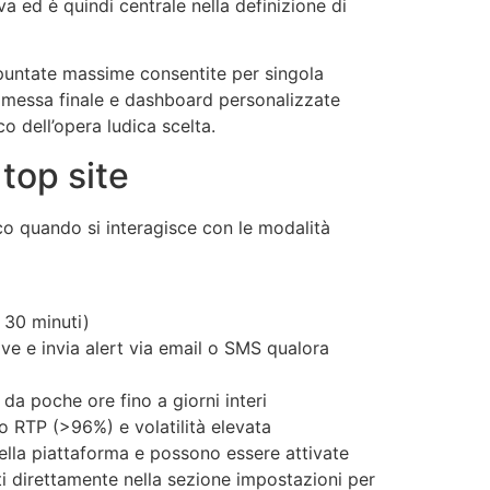
a ed è quindi centrale nella definizione di
 puntate massime consentite per singola
mmessa finale e dashboard personalizzate
 dell’opera ludica scelta.​
 top site
co quando si interagisce con le modalità
 30 minuti)
ve e invia alert via email o SMS qualora
da poche ore fino a giorni interi
o RTP (>96%) e volatilità elevata​
ella piattaforma e possono essere attivate
rati direttamente nella sezione impostazioni per