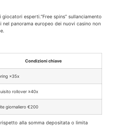
i giocatori esperti.“Free spins” sullanciamento
uni nel panorama europeo dei nuovi casino non
e.
Condizioni chiave
ring ×35x
uisito rollover ≥40x
ite giornaliero €200
ispetto alla somma depositata o limita