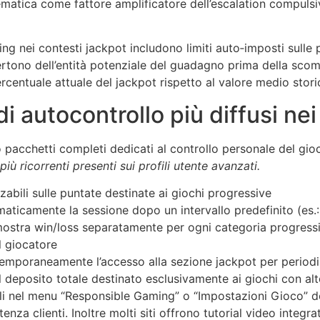
matica come fattore amplificatore dell’escalation compulsiv
ng nei contesti jackpot includono limiti auto‑imposti sulle
ertono dell’entità potenziale del guadagno prima della sco
centuale attuale del jackpot rispetto al valore medio storico
i autocontrollo più diffusi nei
 pacchetti completi dedicati al controllo personale del gio
iù ricorrenti presenti sui profili utente avanzati.
zzabili sulle puntate destinate ai giochi progressive
aticamente la sessione dopo un intervallo predefinito (es.:
mostra win/loss separatamente per ogni categoria progressi
l giocatore
emporaneamente l’accesso alla sezione jackpot per periodi 
sul deposito totale destinato esclusivamente ai giochi con alt
ili nel menu “Responsible Gaming” o “Impostazioni Gioco” d
enza clienti.​ Inoltre molti siti offrono tutorial video integ