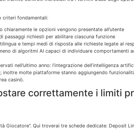
 criteri fondamentali:
 chiaramente le opzioni vengono presentate all’utente
i passaggi richiesti per abilitare ciascuna funzione
ilingua e tempi medi di risposta alle richieste legate al re
no di algoritmi AI capaci di individuare comportamenti ad 
ati nell’ultimo anno: l’integrazione dell’intelligenza artifi
inoltre molte piattaforme stanno aggiungendo funzionalità 
rea casinò.​
tare correttamente i limiti pr
tà Giocatore”. Qui troverai tre schede dedicate: Deposit Li