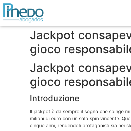
Jackpot consapevol
gioco responsabile
Jackpot consapevol
gioco responsabile
Introduzione
Il jackpot è da sempre il sogno che spinge mi
milioni di euro con un solo spin vincente. Que
cinque anni, rendendoli protagonisti sia nei sl