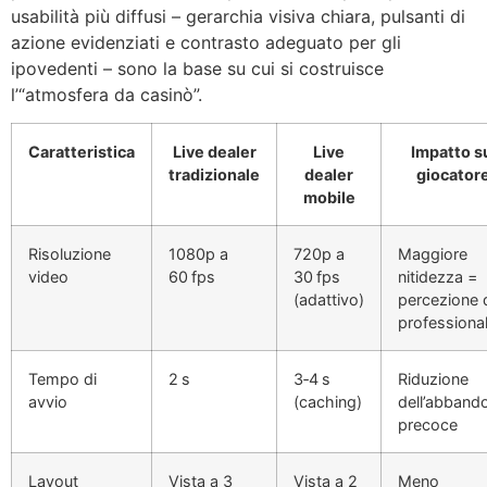
usabilità più diffusi – gerarchia visiva chiara, pulsanti di
azione evidenziati e contrasto adeguato per gli
ipovedenti – sono la base su cui si costruisce
l’“atmosfera da casinò”.
Caratteristica
Live dealer
Live
Impatto s
tradizionale
dealer
giocator
mobile
Risoluzione
1080p a
720p a
Maggiore
video
60 fps
30 fps
nitidezza =
(adattivo)
percezione 
professional
Tempo di
2 s
3‑4 s
Riduzione
avvio
(caching)
dell’abband
precoce
Layout
Vista a 3
Vista a 2
Meno