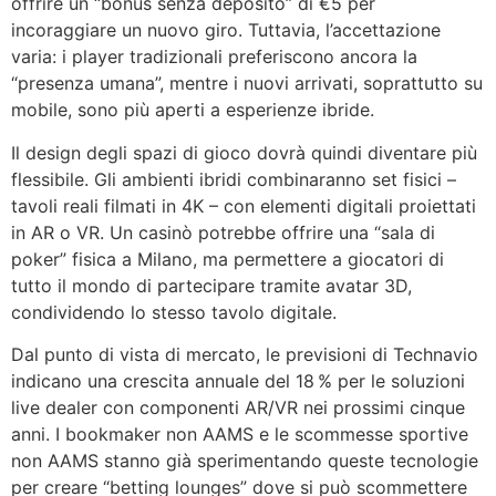
offrire un “bonus senza deposito” di €5 per
incoraggiare un nuovo giro. Tuttavia, l’accettazione
varia: i player tradizionali preferiscono ancora la
“presenza umana”, mentre i nuovi arrivati, soprattutto su
mobile, sono più aperti a esperienze ibride.
Il design degli spazi di gioco dovrà quindi diventare più
flessibile. Gli ambienti ibridi combinaranno set fisici –
tavoli reali filmati in 4K – con elementi digitali proiettati
in AR o VR. Un casinò potrebbe offrire una “sala di
poker” fisica a Milano, ma permettere a giocatori di
tutto il mondo di partecipare tramite avatar 3D,
condividendo lo stesso tavolo digitale.
Dal punto di vista di mercato, le previsioni di Technavio
indicano una crescita annuale del 18 % per le soluzioni
live dealer con componenti AR/VR nei prossimi cinque
anni. I bookmaker non AAMS e le scommesse sportive
non AAMS stanno già sperimentando queste tecnologie
per creare “betting lounges” dove si può scommettere