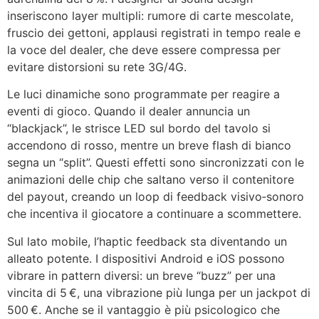
inseriscono layer multipli: rumore di carte mescolate,
fruscio dei gettoni, applausi registrati in tempo reale e
la voce del dealer, che deve essere compressa per
evitare distorsioni su rete 3G/4G.
Le luci dinamiche sono programmate per reagire a
eventi di gioco. Quando il dealer annuncia un
“blackjack”, le strisce LED sul bordo del tavolo si
accendono di rosso, mentre un breve flash di bianco
segna un “split”. Questi effetti sono sincronizzati con le
animazioni delle chip che saltano verso il contenitore
del payout, creando un loop di feedback visivo‑sonoro
che incentiva il giocatore a continuare a scommettere.
Sul lato mobile, l’haptic feedback sta diventando un
alleato potente. I dispositivi Android e iOS possono
vibrare in pattern diversi: un breve “buzz” per una
vincita di 5 €, una vibrazione più lunga per un jackpot di
500 €. Anche se il vantaggio è più psicologico che