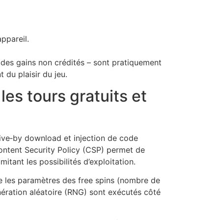
ppareil.
des gains non crédités – sont pratiquement
 du plaisir du jeu.
es tours gratuits et
rive‑by download et injection de code
ontent Security Policy (CSP) permet de
itant les possibilités d’exploitation.
ue les paramètres des free spins (nombre de
énération aléatoire (RNG) sont exécutés côté