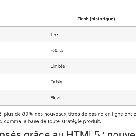
Flash (historique)
1,5 s
+30 %
Limitée
Faible
Élevé
 plus de 80 % des nouveaux titres de casino en ligne ont 
d comme la base de toute stratégie produit.
pensés grâce au HTML5 : nouve