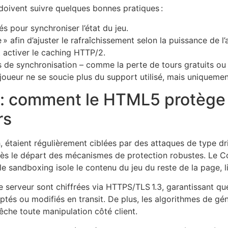
 doivent suivre quelques bonnes pratiques :
és pour synchroniser l’état du jeu.
afin d’ajuster le rafraîchissement selon la puissance de l’a
 activer le caching HTTP/2.
de synchronisation – comme la perte de tours gratuits ou 
 joueur ne se soucie plus du support utilisé, mais uniquement
 : comment le HTML5 protège l
rs
 étaient régulièrement ciblées par des attaques de type d
dès le départ des mécanismes de protection robustes. Le C
le sandboxing isole le contenu du jeu du reste de la page, lim
le serveur sont chiffrées via HTTPS/TLS 1.3, garantissant q
ceptés ou modifiés en transit. De plus, les algorithmes de g
che toute manipulation côté client.