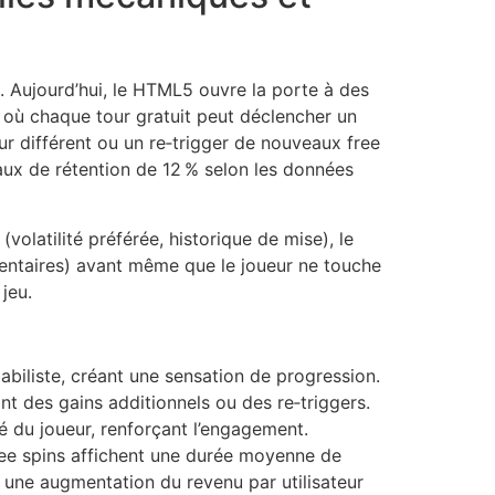
e. Aujourd’hui, le HTML5 ouvre la porte à des
où chaque tour gratuit peut déclencher un
ur différent ou un re‑trigger de nouveaux free
aux de rétention de 12 % selon les données
olatilité préférée, historique de mise), le
mentaires) avant même que le joueur ne touche
jeu.
abiliste, créant une sensation de progression.
nt des gains additionnels ou des re‑triggers.
té du joueur, renforçant l’engagement.
ree spins affichent une durée moyenne de
r une augmentation du revenu par utilisateur