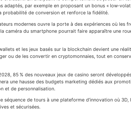
adaptés, par exemple en proposant un bonus « low‑volatilit
probabilité de conversion et renforce la fidélité.
ateurs modernes ouvre la porte à des expériences où les fr
 la caméra du smartphone pourrait faire apparaître une roue 
o‑wallets et les jeux basés sur la blockchain devient une réal
anger ou de les convertir en cryptomonnaies, tout en conse
i 2028, 85 % des nouveaux jeux de casino seront dévelop
era une hausse des budgets marketing dédiés aux promotio
ion et de personnalisation.
le séquence de tours à une plateforme d’innovation où 3D, 
ves et sécurisées.