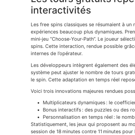
interactivités
Les free spins classiques se résumaient à un 
expériences beaucoup plus dynamiques. Pren
mini‑jeu “Choose‑Your‑Path”. Le joueur sélecti
spins. Cette interaction, rendue possible gr
internes de l’opérateur.
Les développeurs intègrent également des éléme
système peut ajuster le nombre de tours grat
le spin. Cette adaptation en temps réel repose
Voici trois innovations majeures rendues poss
Multiplicateurs dynamiques : le coeffici
Bonus interactifs : des puzzles ou des ro
Personnalisation en temps réel : le nombr
Statistiquement, les jeux qui proposent au m
session de 18 minutes contre 11 minutes pour l