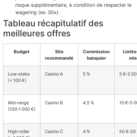
risque supplémentaire, à condition de respecter le
wagering (ex. 30x).
Tableau récapitulatif des
meilleures offres
Budget
Site
Commission
Limite
recommandé
banquier
mis
Low‑stake
Casino A
5 %
5 €‑2 00
(< 100 €)
Mid‑range
Casino B
4,5 %
10 €‑5 0
(100‑1 000 €)
High‑roller
Casino C
4 %
50 €‑20