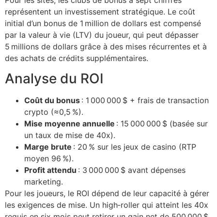
représentent un investissement stratégique. Le coût
initial d’un bonus de 1 million de dollars est compensé
par la valeur à vie (LTV) du joueur, qui peut dépasser
5 millions de dollars grâce à des mises récurrentes et à
des achats de crédits supplémentaires.
Analyse du ROI
Coût du bonus
: 1 000 000 $ + frais de transaction
crypto (≈0,5 %).
Mise moyenne annuelle
: 15 000 000 $ (basée sur
un taux de mise de 40x).
Marge brute
: 20 % sur les jeux de casino (RTP
moyen 96 %).
Profit attendu
: 3 000 000 $ avant dépenses
marketing.
Pour les joueurs, le ROI dépend de leur capacité à gérer
les exigences de mise. Un high‑roller qui atteint les 40x
requis en six mois peut retirer un gain net de 500 000 $,