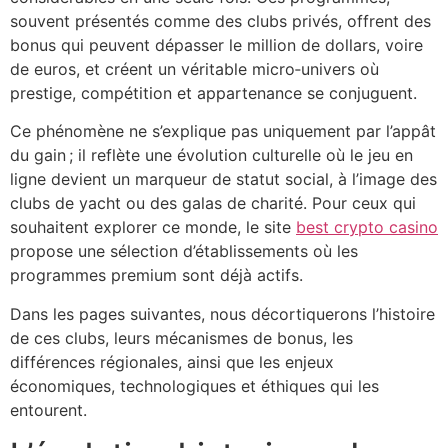
souvent présentés comme des clubs privés, offrent des
bonus qui peuvent dépasser le million de dollars, voire
de euros, et créent un véritable micro‑univers où
prestige, compétition et appartenance se conjuguent.
Ce phénomène ne s’explique pas uniquement par l’appât
du gain ; il reflète une évolution culturelle où le jeu en
ligne devient un marqueur de statut social, à l’image des
clubs de yacht ou des galas de charité. Pour ceux qui
souhaitent explorer ce monde, le site
best crypto casino
propose une sélection d’établissements où les
programmes premium sont déjà actifs.
Dans les pages suivantes, nous décortiquerons l’histoire
de ces clubs, leurs mécanismes de bonus, les
différences régionales, ainsi que les enjeux
économiques, technologiques et éthiques qui les
entourent.