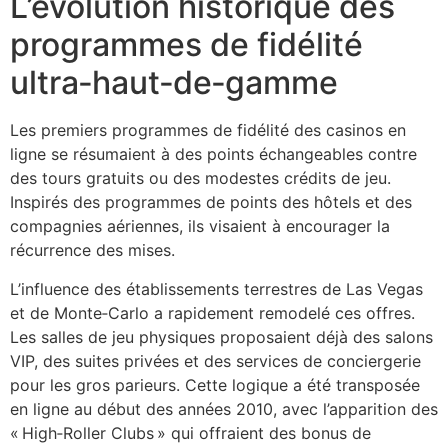
L’évolution historique des
programmes de fidélité
ultra‑haut‑de‑gamme
Les premiers programmes de fidélité des casinos en
ligne se résumaient à des points échangeables contre
des tours gratuits ou des modestes crédits de jeu.
Inspirés des programmes de points des hôtels et des
compagnies aériennes, ils visaient à encourager la
récurrence des mises.
L’influence des établissements terrestres de Las Vegas
et de Monte‑Carlo a rapidement remodelé ces offres.
Les salles de jeu physiques proposaient déjà des salons
VIP, des suites privées et des services de conciergerie
pour les gros parieurs. Cette logique a été transposée
en ligne au début des années 2010, avec l’apparition des
« High‑Roller Clubs » qui offraient des bonus de