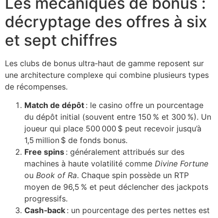
Les mécaniques de bonus :
décryptage des offres à six
et sept chiffres
Les clubs de bonus ultra‑haut de gamme reposent sur
une architecture complexe qui combine plusieurs types
de récompenses.
Match de dépôt
: le casino offre un pourcentage
du dépôt initial (souvent entre 150 % et 300 %). Un
joueur qui place 500 000 $ peut recevoir jusqu’à
1,5 million $ de fonds bonus.
Free spins
: généralement attribués sur des
machines à haute volatilité comme
Divine Fortune
ou
Book of Ra
. Chaque spin possède un RTP
moyen de 96,5 % et peut déclencher des jackpots
progressifs.
Cash‑back
: un pourcentage des pertes nettes est