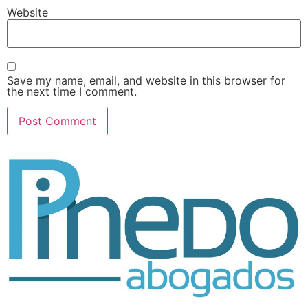
Website
Save my name, email, and website in this browser for
the next time I comment.