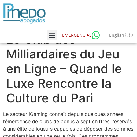
Le Club des
English 🇺🇸
EMERGENCIAS
Milliardaires du Jeu
en Ligne – Quand le
Luxe Rencontre la
Culture du Pari
Le secteur iGaming connaît depuis quelques années
l’émergence de clubs de bonus à sept chiffres, réservés
à une élite de joueurs capables de déposer des sommes
considérables en une seule fois. Ces programmes,