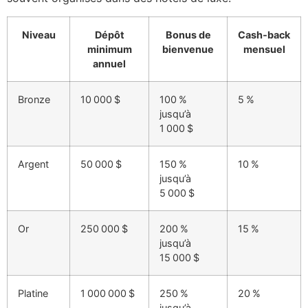
Niveau
Dépôt
Bonus de
Cash‑back
minimum
bienvenue
mensuel
annuel
Bronze
10 000 $
100 %
5 %
jusqu’à
1 000 $
Argent
50 000 $
150 %
10 %
jusqu’à
5 000 $
Or
250 000 $
200 %
15 %
jusqu’à
15 000 $
Platine
1 000 000 $
250 %
20 %
jusqu’à