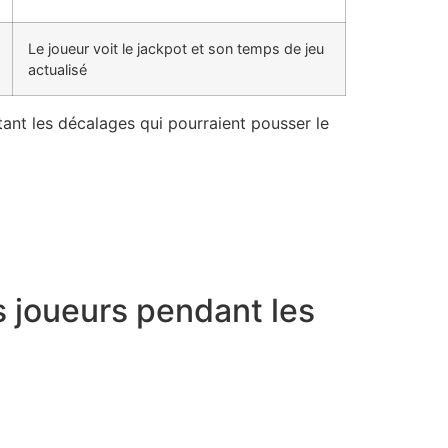
Le joueur voit le jackpot et son temps de jeu
actualisé
tant les décalages qui pourraient pousser le
 joueurs pendant les