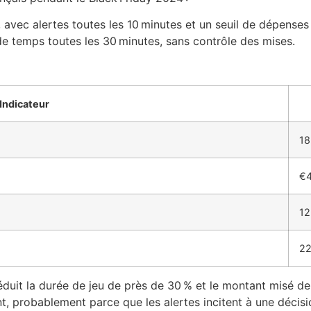
 avec alertes toutes les 10 minutes et un seuil de dépenses
de temps toutes les 30 minutes, sans contrôle des mises.
Indicateur
18
€
12
22
duit la durée de jeu de près de 30 % et le montant misé d
, probablement parce que les alertes incitent à une décisio