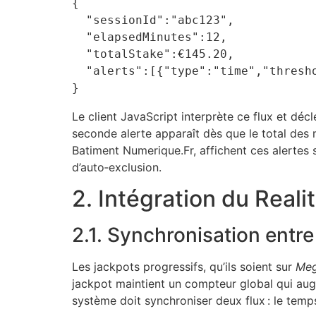
{

  "sessionId":"abc123",

  "elapsedMinutes":12,

  "totalStake":€145.20,

  "alerts":[{"type":"time","threshold":15},{"type":"spend","threshold":200}]

Le client JavaScript interprète ce flux et déc
seconde alerte apparaît dès que le total des
Batiment Numerique.Fr, affichent ces alertes 
d’auto‑exclusion.
2. Intégration du Real
2.1. Synchronisation entre
Les jackpots progressifs, qu’ils soient sur
Meg
jackpot maintient un compteur global qui aug
système doit synchroniser deux flux : le temp