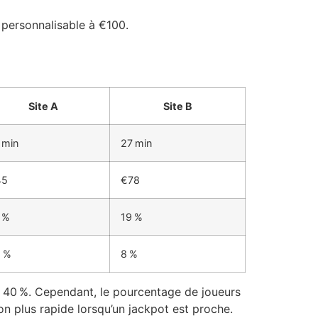
 personnalisable à €100.
Site A
Site B
 min
27 min
45
€78
 %
19 %
 %
8 %
e 40 %. Cependant, le pourcentage de joueurs
n plus rapide lorsqu’un jackpot est proche.