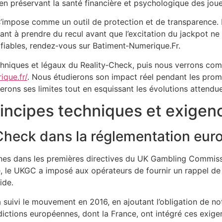
t en préservant la santé financière et psychologique des joue
’impose comme un outil de protection et de transparence. Il
ant à prendre du recul avant que l’excitation du jackpot ne 
fiables, rendez‑vous sur Batiment‑Numerique.Fr.
niques et légaux du Reality‑Check, puis nous verrons comm
que.fr/
. Nous étudierons son impact réel pendant les prom
fierons ses limites tout en esquissant les évolutions atten
principes techniques et exigen
y‑Check dans la réglementation eu
ines dans les premières directives du UK Gambling Commis
e, le UKGC a imposé aux opérateurs de fournir un rappel de
ide.
suivi le mouvement en 2016, en ajoutant l’obligation de noti
uridictions européennes, dont la France, ont intégré ces exig