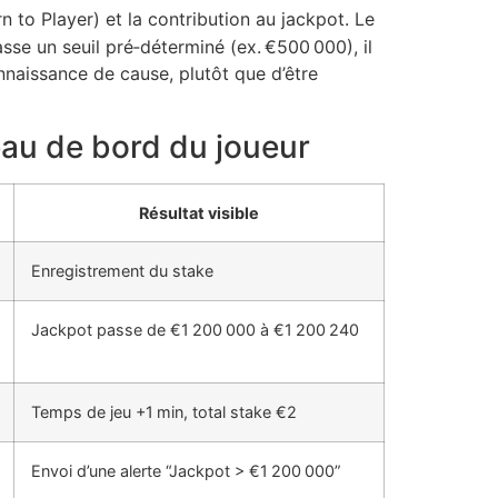
urn to Player) et la contribution au jackpot. Le
sse un seuil pré‑déterminé (ex. €500 000), il
onnaissance de cause, plutôt que d’être
eau de bord du joueur
Résultat visible
Enregistrement du stake
Jackpot passe de €1 200 000 à €1 200 240
Temps de jeu +1 min, total stake €2
Envoi d’une alerte “Jackpot > €1 200 000”