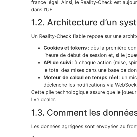
france légal. Ainsi, le Reality‑Check est aujo
dans l’UE.
1.2. Architecture d’un sys
Un Reality‑Check fiable repose sur une archite
Cookies et tokens
: dès la première con
l’heure de début de session et, si le joue
API de suivi
: à chaque action (mise, spin
le total des mises dans une base de don
Moteur de calcul en temps réel
: un mic
déclenche les notifications via WebSock
Cette pile technologique assure que le joueur
live dealer.
1.3. Comment les données 
Les données agrégées sont envoyées au fron