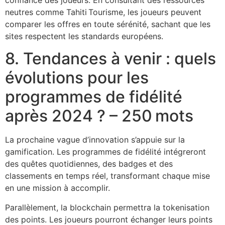
neutres comme Tahiti Tourisme, les joueurs peuvent
comparer les offres en toute sérénité, sachant que les
sites respectent les standards européens.
8. Tendances à venir : quels
évolutions pour les
programmes de fidélité
après 2024 ? – 250 mots
La prochaine vague d’innovation s’appuie sur la
gamification. Les programmes de fidélité intégreront
des quêtes quotidiennes, des badges et des
classements en temps réel, transformant chaque mise
en une mission à accomplir.
Parallèlement, la blockchain permettra la tokenisation
des points. Les joueurs pourront échanger leurs points