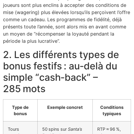
joueurs sont plus enclins à accepter des conditions de
mise (wagering) plus élevées lorsqu’ils perçoivent l’offre
comme un cadeau. Les programmes de fidélité, déjà
présents toute l’année, sont alors mis en avant comme
un moyen de “récompenser la loyauté pendant la
période la plus lucrative”.
2. Les différents types de
bonus festifs : au‑delà du
simple “cash‑back” –
285 mots
Type de
Exemple concret
Conditions
bonus
typiques
Tours
50 spins sur
Santa’s
RTP ≈ 96 %,