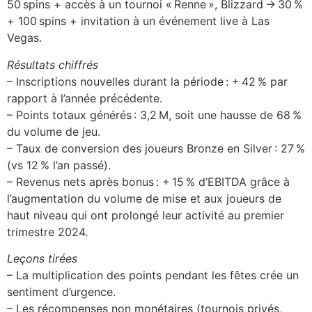
50 spins + accès à un tournoi « Renne », Blizzard → 30 %
+ 100 spins + invitation à un événement live à Las
Vegas.
Résultats chiffrés
– Inscriptions nouvelles durant la période : + 42 % par
rapport à l’année précédente.
– Points totaux générés : 3,2 M, soit une hausse de 68 %
du volume de jeu.
– Taux de conversion des joueurs Bronze en Silver : 27 %
(vs 12 % l’an passé).
– Revenus nets après bonus : + 15 % d’EBITDA grâce à
l’augmentation du volume de mise et aux joueurs de
haut niveau qui ont prolongé leur activité au premier
trimestre 2024.
Leçons tirées
– La multiplication des points pendant les fêtes crée un
sentiment d’urgence.
– Les récompenses non monétaires (tournois privés,