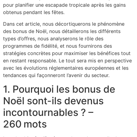
pour planifier une escapade tropicale après les gains
obtenus pendant les fêtes.
Dans cet article, nous décortiquerons le phénomène
des bonus de Noël, nous détaillerons les différents
types d’offres, nous analyserons le rôle des
programmes de fidélité, et nous fournirons des
stratégies concrètes pour maximiser les bénéfices tout
en restant responsable. Le tout sera mis en perspective
avec les évolutions réglementaires européennes et les
tendances qui façonneront l’avenir du secteur.
1. Pourquoi les bonus de
Noël sont-ils devenus
incontournables ? –
260 mots