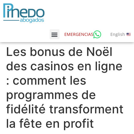
English
EMERGENCIAS
Les bonus de Noël
des casinos en ligne
: comment les
programmes de
fidélité transforment
la fête en profit