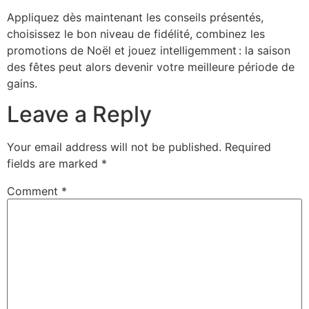
Appliquez dès maintenant les conseils présentés,
choisissez le bon niveau de fidélité, combinez les
promotions de Noël et jouez intelligemment : la saison
des fêtes peut alors devenir votre meilleure période de
gains.
Leave a Reply
Your email address will not be published.
Required
fields are marked
*
Comment
*