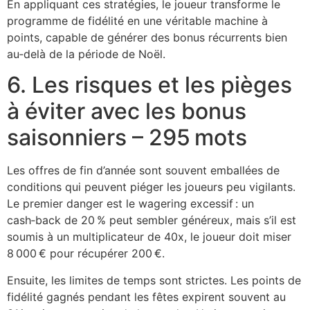
En appliquant ces stratégies, le joueur transforme le
programme de fidélité en une véritable machine à
points, capable de générer des bonus récurrents bien
au‑delà de la période de Noël.
6. Les risques et les pièges
à éviter avec les bonus
saisonniers – 295 mots
Les offres de fin d’année sont souvent emballées de
conditions qui peuvent piéger les joueurs peu vigilants.
Le premier danger est le wagering excessif : un
cash‑back de 20 % peut sembler généreux, mais s’il est
soumis à un multiplicateur de 40x, le joueur doit miser
8 000 € pour récupérer 200 €.
Ensuite, les limites de temps sont strictes. Les points de
fidélité gagnés pendant les fêtes expirent souvent au